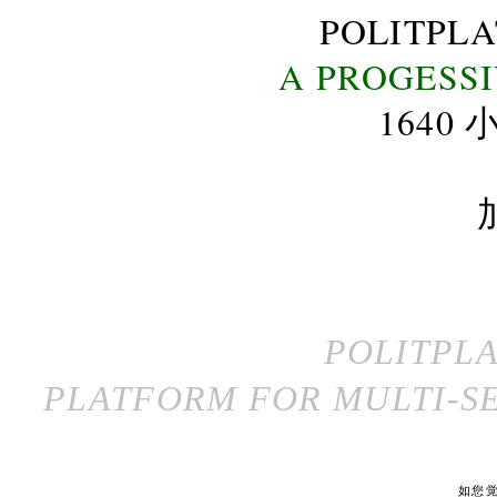
POLITPL
A PROGESS
164
POLITPL
PLATFORM FOR MULTI-SE
如您