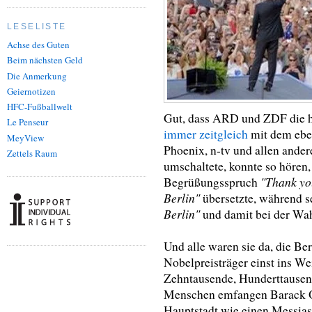
LESELISTE
Achse des Guten
Beim nächsten Geld
Die Anmerkung
Geiernotizen
HFC-Fußballwelt
Gut, dass ARD und ZDF die 
Le Penseur
immer zeitgleich
mit dem eben
MeyView
Phoenix, n-tv und allen ande
Zettels Raum
umschaltete, konnte so höre
"Thank you
Begrüßungsspruch
Berlin"
übersetzte, während 
Berlin"
und damit bei der Wah
Und alle waren sie da, die Be
Nobelpreisträger einst ins We
Zehntausende, Hunderttausend
Menschen emfangen Barack Ob
Hauptstadt wie einen Messias. 