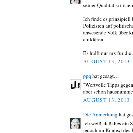
seiner Qualität kritisier
Ich finde es prinzipiel
Polizisten auf politisc
anwesende Volk über k
aufklären.
Es hülft nur nix für di
AUGUST 13, 2013
ppq
hat gesagt…
"Wertvolle Tipps gegen 
aber schon hausnummer,
AUGUST 13, 2013
Die Anmerkung
hat ge
Ich weiß, daß dies ein S
jedoch im Kontext des E