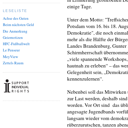
einige Tage.
LESELISTE
Achse des Guten
Unter dem Motto: "Treffsich
Beim nächsten Geld
Potsdam vom 16. bis 18. Augu
Die Anmerkung
Demokratie", die noch einmal 
Geiernotizen
mehr als die Hälfte der Bürge
HFC-Fußballwelt
Landes Brandenburg, Gunter Fr
Le Penseur
Schirmherrschaft übernommen
MeyView
„viele spannende Workshops,
Zettels Raum
hautnah zu erleben“ – das wer
Gelegenheit sein, „Demokrati
kennenzulernen“.
Nebenbei soll das Mitwirken u
zur Last werden, deshalb sind
worden. Vor Ort sind das übli
angesagte Jugendbands vorfüh
langsam wieder vom demokrat
rüberzurutschen, tanzen abend