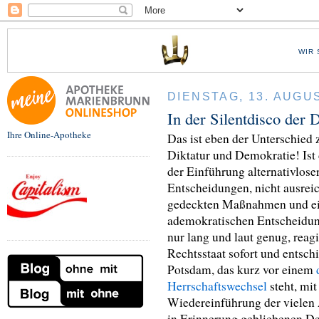
WIR 
DIENSTAG, 13. AUGU
In der Silentdisco der
Ihre Online-Apotheke
Das ist eben der Unterschied
Diktatur und Demokratie! Ist 
der Einführung alternativlose
Entscheidungen, nicht ausrei
gedeckten Maßnahmen und e
ademokratischen Entscheidu
nur lang und laut genug, reagi
Rechtsstaat sofort und entsch
Potsdam, das kurz vor einem
Herrschaftswechsel
steht, mit
Wiedereinführung der vielen 
in Erinnerung gebliebenen De