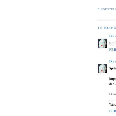
EINGESTEL
15 KOM
Die
Brin
FEB
Die
Spri
http
den-
Dies
-----
Waru
FEB