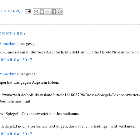
LT VON
PPQ
MENTARE:
 Anmerkung
hat gesagt…
kbäumer ist ein kulturloses Arschloch, Intellekt auf Charlie Hebdo Niveau. So what
RUAR 04, 2017
 Anmerkung
hat gesagt…
nger hat was gegen Augstein Erben.
s://www.welt.de/politik/ausland/article161803798/Dieses-Spiegel-Cover-entwertet-
Journalismus.html
es „Spiegel“-Cover entwertet den Journalismus
m da jetzt noch zwei Seiten Text folgen, das habe ich allerdings nicht verstanden.
RUAR 04, 2017