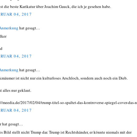
ist die beste Karikatur über Joachim Gauck, die ich je gesehen habe.
RUAR 04, 2017
 Anmerkung
hat gesagt…
lker
d
RUAR 04, 2017
 Anmerkung
hat gesagt…
kmäumer ist nicht nur ein kulturloses Arschloch, sondern auch noch ein Dieb.
t alles nur geklaut.
://meedia.de/2017/02/04/trump-titel-so-spaltet-das-kontroverse-spiegel-cover-das-n
RUAR 04, 2017
r hat gesagt…
es Bild stellt nicht Trump dar. Trump ist Rechtshänder, er könnte niemals mit der