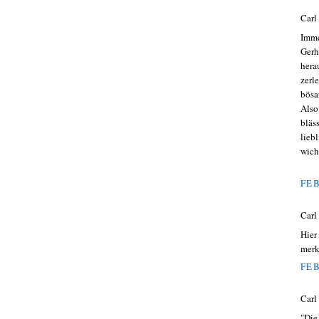
Carl
Imme
Gerh
hera
zerl
bösa
Also
bläs
lieb
wich
FEB
Carl
Hier
merk
FEB
Carl
"Die