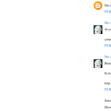
Das 
FEB
Die
@vo
ymm
FEB
Die
Brin
Er ha
http
FEB
Saue
Dies