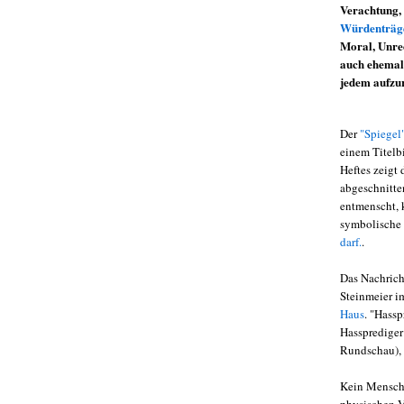
Verachtung, 
Würdenträg
Moral, Unrec
auch ehemals
jedem aufzur
Der
"Spiegel
einem Titelb
Heftes zeigt 
abgeschnitte
entmenscht, 
symbolische 
darf.
.
Das Nachrich
Steinmeier 
Haus
. "Hassp
Hassprediger 
Rundschau), 
Kein Mensch,