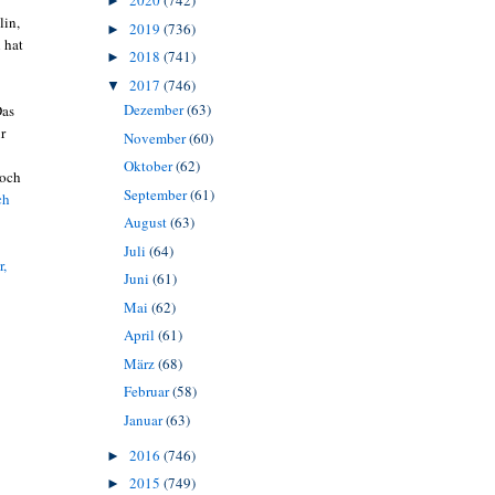
2020
(742)
►
lin,
2019
(736)
►
 hat
2018
(741)
►
2017
(746)
▼
Dezember
(63)
Das
r
November
(60)
Oktober
(62)
noch
September
(61)
ch
August
(63)
Juli
(64)
r,
Juni
(61)
Mai
(62)
April
(61)
März
(68)
Februar
(58)
Januar
(63)
2016
(746)
►
2015
(749)
►