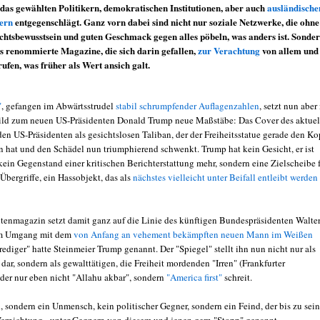
das gewählten Politikern, demokratischen Institutionen, aber auch
ausländische
ern
entgegenschlägt. Ganz vorn dabei sind nicht nur soziale Netzwerke, die ohne
htsbewusstsein und guten Geschmack gegen alles pöbeln, was anders ist. Sonde
 renommierte Magazine, die sich darin gefallen,
zur Verachtung
von allem und
ufen, was früher als Wert ansich galt.
"
, gefangen im Abwärtsstrudel
stabil schrumpfender Auflagenzahlen
, setzt nun aber
ild zum neuen US-Präsidenten Donald Trump neue Maßstäbe: Das Cover des aktuel
den US-Präsidenten als gesichtslosen Taliban, der der Freiheitsstatue gerade den Ko
n hat und den Schädel nun triumphierend schwenkt. Trump hat kein Gesicht, er ist
kein Gegenstand einer kritischen Berichterstattung mehr, sondern eine Zielscheibe 
Übergriffe, ein Hassobjekt, das als
nächstes vielleicht unter Beifall entleibt werden
tenmagazin setzt damit ganz auf die Linie des künftigen Bundespräsidenten Walte
im Umgang mit dem
von Anfang an vehement bekämpften neuen Mann im Weißen
rediger" hatte Steinmeier Trump genannt. Der "Spiegel" stellt ihn nun nicht nur als
dar, sondern als gewalttätigen, die Freiheit mordenden "Irren" (Frankfurter
der nur eben nicht "Allahu akbar", sondern
"America first"
schreit.
 sondern ein Unmensch, kein politischer Gegner, sondern ein Feind, der bis zu sein