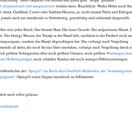
ernichtung - unter Gegnern von diesem und jenen gern "Stopp" genannt -
t, kriminalisiert und marginalisiert
werden muss. Beachtlich: Weder Hitler noch Sta
di Amin, Gaddhafi, Castro oder Saddam Hussein, ja, nicht einmal Putin und Erdogan
 jemals auch nur annähernd so bluttrünstig, gewalttätig und enthemmt dargestellt.
Hier sitzt jeder Strich. Das blonde Haar. Das leere Gesicht. Der aufgerissene Mund. 
t. Das blutige Messer, das Trump in der Hand hält, nachdem er der Freiheit nicht nu
nzungsorgane, sondern das Haupt abgeschlagen hat. Das verlangt nach Vergeltung
meinde all derer, die noch für das Gute einstehen, verlangt nach Vergeltung durch 
och größere Schlagzeilen über noch größere Untaten, noch größere
Warnungen dur
tere Hoffnungsträger
, noch schärfere Kanten mit noch weniger Differenzierungen.
röffentlichte der
"Spiegel" ein Buch über Goebbels Methoden, mit "hemmungslose
opaganda"
(Spiegel) einen Gegner moralisch zu diffamieren.
dort auch selbst gelesen.
ewaltspirale