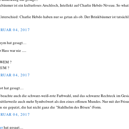
kbäumer ist ein kulturloses Arschloch, Intellekt auf Charlie Hebdo Niveau. So what
Unterschied: Charlie Hebdo haben nur so getan als ob. Der Brinkbäumer ist tatsächl
RUAR 04, 2017
nym hat gesagt…
Hass war nie .....
 WEM ?
UM ?
RUAR 04, 2017
ot hat gesagt…
beachte auch die schwarz-weiß-rote Farbwahl, und das schwarze Rechteck im Gesi
mittlerweile auch mehr Symbolwert als den eines offenen Mundes. Nur mit der Frisu
n sie gepatzt, die hat nicht ganz die "Stahlhelm des Bösen"-Form.
RUAR 04, 2017
er
hat gesagt…