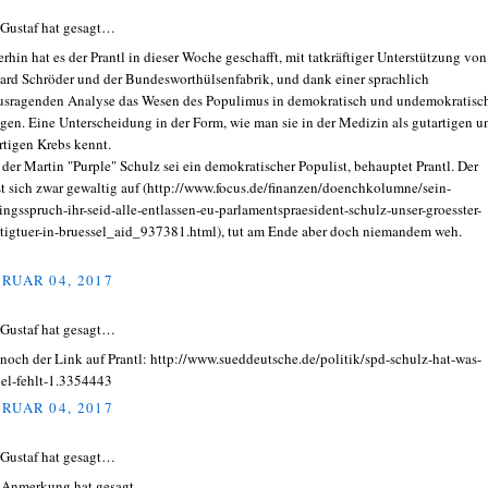
 Gustaf hat gesagt…
rhin hat es der Prantl in dieser Woche geschafft, mit tatkräftiger Unterstützung von
ard Schröder und der Bundesworthülsenfabrik, und dank einer sprachlich
usragenden Analyse das Wesen des Populimus in demokratisch und undemokratisc
egen. Eine Unterscheidung in der Form, wie man sie in der Medizin als gutartigen u
rtigen Krebs kennt.
 der Martin "Purple" Schulz sei ein demokratischer Populist, behauptet Prantl. Der
st sich zwar gewaltig auf (http://www.focus.de/finanzen/doenchkolumne/sein-
lingsspruch-ihr-seid-alle-entlassen-eu-parlamentspraesident-schulz-unser-groesster-
tigtuer-in-bruessel_aid_937381.html), tut am Ende aber doch niemandem weh.
RUAR 04, 2017
 Gustaf hat gesagt…
 noch der Link auf Prantl: http://www.sueddeutsche.de/politik/spd-schulz-hat-was-
el-fehlt-1.3354443
RUAR 04, 2017
 Gustaf hat gesagt…
 Anmerkung hat gesagt...