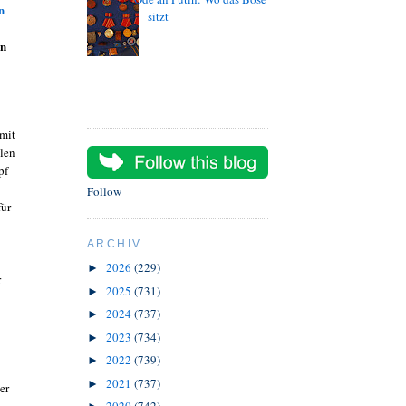
n
sitzt
rn
 mit
len
pf
Follow
für
ARCHIV
2026
(229)
►
r
2025
(731)
►
2024
(737)
►
2023
(734)
►
2022
(739)
►
2021
(737)
►
er