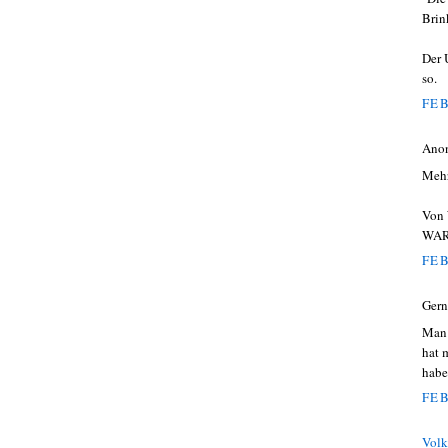
Brin
Der 
so.
FEB
Ano
Mehr 
Von
WAR
FEB
Gern
Man 
hat 
habe
FEB
Volk