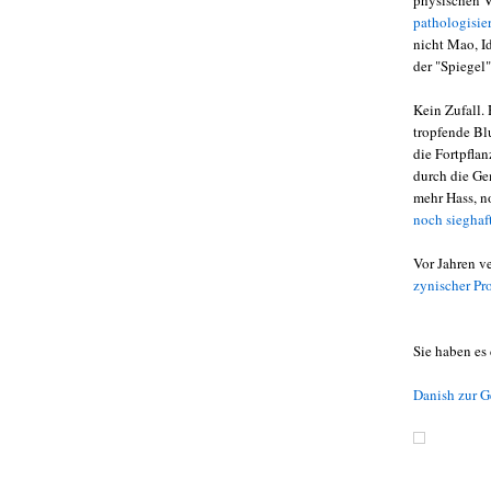
physischen V
pathologisier
nicht Mao, I
der "Spiegel"
Kein Zufall. 
tropfende Blu
die Fortpfla
durch die Ge
mehr Hass, n
noch sieghaf
Vor Jahren ve
zynischer Pr
Sie haben es 
Danish zur G