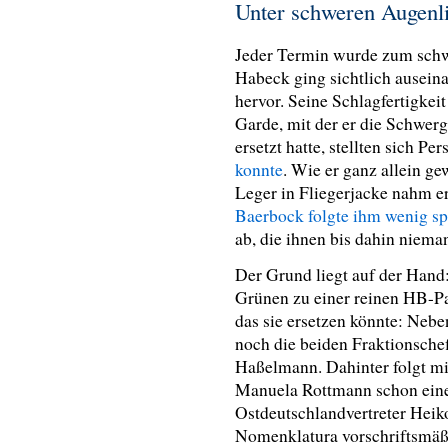
Unter schweren Augenl
Jeder Termin wurde zum schw
Habeck ging sichtlich ausein
hervor. Seine Schlagfertigkei
Garde, mit der er die Schwe
ersetzt hatte, stellten sich Pe
konnte
. Wie er ganz allein ge
Leger in Fliegerjacke nahm e
Baerbock folgte ihm wenig sp
ab, die ihnen bis dahin niem
Der Grund liegt auf der Hand
Grünen zu einer reinen HB-Par
das sie ersetzen könnte: Neb
noch die beiden Fraktionsche
Haßelmann. Dahinter folgt m
Manuela Rottmann schon eine
Ostdeutschlandvertreter Heik
Nomenklatura vorschriftsmäßi