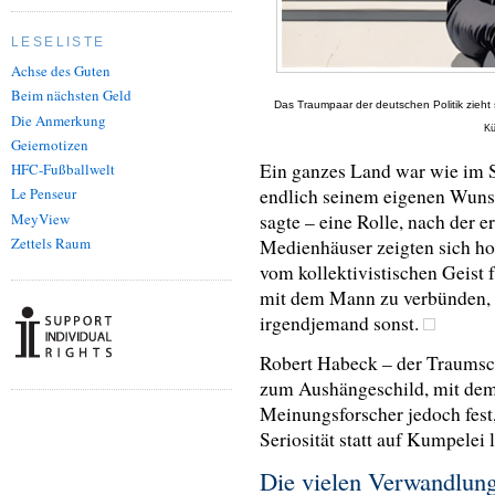
LESELISTE
Achse des Guten
Beim nächsten Geld
Das Traumpaar der deutschen Politik zieht 
Die Anmerkung
Kü
Geiernotizen
Ein ganzes Land war wie im S
HFC-Fußballwelt
endlich seinem eigenen Wuns
Le Penseur
MeyView
sagte – eine Rolle, nach der 
Zettels Raum
Medienhäuser zeigten sich hoc
vom kollektivistischen Geist
mit dem Mann zu verbünden, d
irgendjemand sonst.
Robert Habeck – der Traums
zum Aushängeschild, mit dem
Meinungsforscher jedoch fest
Seriosität statt auf Kumpelei 
Die vielen Verwandlun