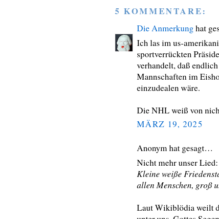
5 KOMMENTARE:
Die Anmerkung
hat ge
Ich las im us-amerikan
sportverrückten Präsid
verhandelt, daß endlic
Mannschaften im Eishoc
einzudealen wäre.
Die NHL weiß von nich
MÄRZ 19, 2025
Anonym hat gesagt…
Nicht mehr unser Lied:
Kleine weiße Friedensta
allen Menschen, groß u
Laut Wikiblödia weilt 
unter uns. Gottes Segen