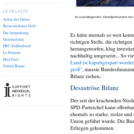
LESELISTE
Im zurückliegenden Vierteljahrhundert hat 
Achse des Guten
Beim nächsten Geld
Die Anmerkung
Es hätte niemals so weit komm
Geiernotizen
richtigen Stelle, die richtig
HFC-Fußballwelt
herumgeworfen, klug investie
Le Penseur
nachhaltig umgesetzt... So vie
MeyView
Land ist kaputtgespart worden 
Zettels Raum
groß"
, musste Bundesfinanzmin
Bilanz ziehen.
Desaströse Bilanz
Der seit der krachenden Niede
SPD-Parteichef kann offenbar
ehemals so starke, stolze un
Union geführt wurde. Die B
Erliegen gekommen.