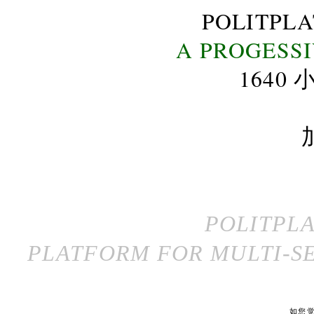
POLITPL
A PROGESS
164
POLITPL
PLATFORM FOR MULTI-SE
如您