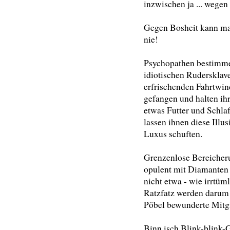
inzwischen ja ... wegen
Gegen Bosheit kann m
nie!
Psychopathen bestimmen
idiotischen Rudersklav
erfrischenden Fahrtwind.
gefangen und halten ih
etwas Futter und Schlaf
lassen ihnen diese Illus
Luxus schuften.
Grenzenlose Bereicher
opulent mit Diamanten 
nicht etwa - wie irrtü
Ratzfatz werden darum
Pöbel bewunderte Mitgl
Binn isch Blink-blink