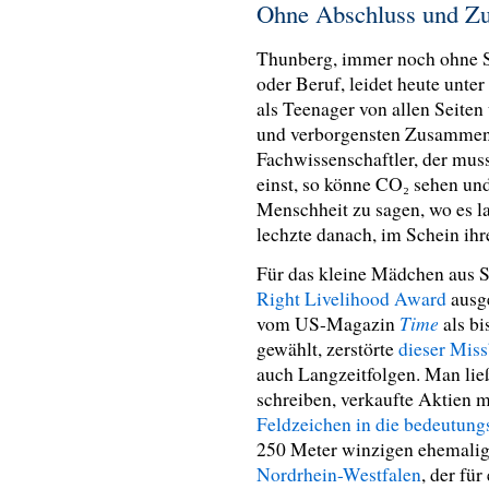
Ohne Abschluss und Z
Thunberg, immer noch ohne 
oder Beruf, leidet heute unt
als Teenager von allen Seiten 
und verborgensten Zusammenhä
Fachwissenschaftler, der mus
einst, so könne CO₂ sehen und
Menschheit zu sagen, wo es lan
lechzte danach, im Schein ihr
Für das kleine Mädchen aus 
Right Livelihood Award
ausge
Time
vom US-Magazin
als bi
gewählt, zerstörte
dieser Mis
auch Langzeitfolgen. Man li
schreiben, verkaufte Aktien m
Feldzeichen in die bedeutung
250 Meter winzigen ehemalig
Nordrhein-Westfalen
, der fü