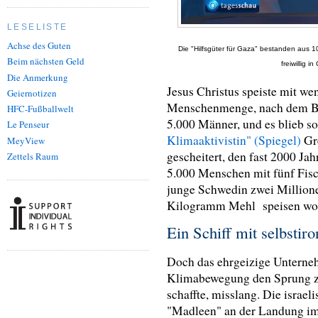
LESELISTE
Achse des Guten
Die "Hilfsgüter für Gaza" bestanden aus 1
Beim nächsten Geld
freiwillig 
Die Anmerkung
Jesus Christus speiste mit we
Geiernotizen
Menschenmenge, nach dem Ber
HFC-Fußballwelt
5.000 Männer, und es blieb s
Le Penseur
Klimaaktivistin" (Spiegel)
Gre
MeyView
gescheitert, den fast 2000 Jah
Zettels Raum
5.000 Menschen mit fünf Fisch
junge Schwedin zwei Million
Kilogramm Mehl speisen wo
Ein Schiff mit selbst
Doch das ehrgeizige Unterneh
Klimabewegung den Sprung zu
schaffte, misslang. Die israe
"Madleen" an der Landung im