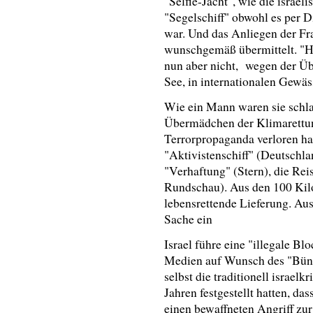
"Selfie-Jacht", wie die israel
"Segelschiff" obwohl es per D
war. Und das Anliegen der F
wunschgemäß übermittelt. "H
nun aber nicht, wegen der Üb
See, in internationalen Gewäs
Wie ein Mann waren sie schla
Übermädchen der Klimarettung
Terrorpropaganda verloren h
"Aktivistenschiff" (Deutschla
"Verhaftung" (Stern), die Rei
Rundschau). Aus den 100 Ki
lebensrettende Lieferung. Aus
Sache ein
Israel führe eine "illegale B
Medien auf Wunsch des "Bünd
selbst die traditionell israel
Jahren festgestellt hatten, da
einen bewaffneten Angriff zu