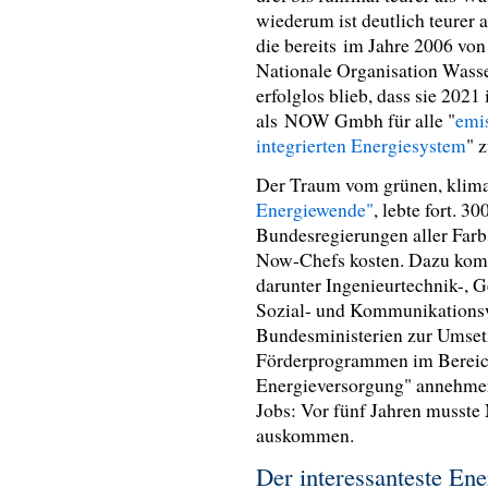
wiederum ist deutlich teurer
die bereits im Jahre 2006 
Nationale Organisation Wasse
erfolglos blieb, dass sie 202
als NOW Gmbh für alle "
emi
integrierten Energiesystem
" z
Der Traum vom grünen, klima
Energiewende"
, lebte fort. 3
Bundesregierungen aller Farbs
Now-Chefs kosten. Dazu komm
darunter Ingenieurtechnik-, Ge
Sozial- und Kommunikationsw
Bundesministerien zur Umset
Förderprogrammen im Bereich
Energieversorgung" annehmen. 
Jobs: Vor fünf Jahren musste
auskommen.
Der interessanteste En