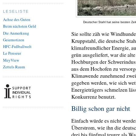
LESELISTE
Achse des Guten
Deutscher Stahl hat seine besten Zeit
Beim nächsten Geld
Die Anmerkung
Sie sollte zäh wie Windhunde 
Geiernotizen
Kruppstahl, die deutsche Sta
HFC-Fußballwelt
klimafreundlicher Energie, a
Le Penseur
grün ausgeliefert, war die al
MeyView
Hochburgen der Schwerindust
Zettels Raum
aus dem Hochofen zu versorge
Klimawende zunehmend zweife
gegeben werden, wie sich wett
Energieträgers schmelzen lässt
Konkurrenz benutzt.
Billig schon gar nicht
Einfach würde es nicht werden
Überstrom, wie ihn die deuts
drei bis fünfmal teurer als Wa