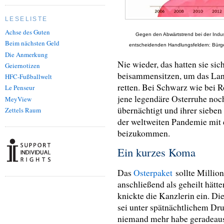
LESELISTE
Achse des Guten
Gegen den Abwärtstrend bei der Industr
Beim nächsten Geld
entscheidenden Handlungsfeldern: Bürge
Die Anmerkung
Nie wieder, das hatten sie sic
Geiernotizen
beisammensitzen, um das Land
HFC-Fußballwelt
retten. Bei Schwarz wie bei R
Le Penseur
jene legendäre Osterruhe noch
MeyView
übernächtigt und ihrer sieben
Zettels Raum
der weltweiten Pandemie mit e
beizukommen.
Ein kurzes Koma
Das
Osterpaket
sollte Million
anschließend als geheilt hätt
knickte die Kanzlerin ein. 
sei unter spätnächtlichem Dru
niemand mehr habe geradeaus