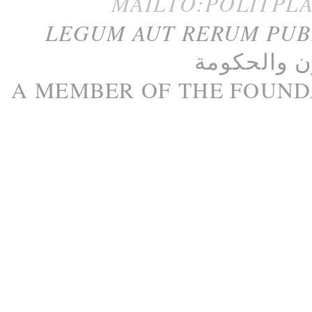
MAILTO:POLITPL
LEGUM AUT RERUM PU
ن
و
الحكومة
A M
EMBER
OF THE
FOUND