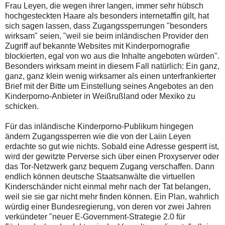
Frau Leyen, die wegen ihrer langen, immer sehr hübsch
hochgesteckten Haare als besonders internetaffin gilt, hat
sich sagen lassen, dass Zugangssperrungen "besonders
wirksam" seien, "weil sie beim inländischen Provider den
Zugriff auf bekannte Websites mit Kinderpornografie
blockierten, egal von wo aus die Inhalte angeboten würden".
Besonders wirksam meint in diesem Fall natürlich: Ein ganz,
ganz, ganz klein wenig wirksamer als einen unterfrankierter
Brief mit der Bitte um Einstellung seines Angebotes an den
Kinderporno-Anbieter in Weißrußland oder Mexiko zu
schicken.
Für das inländische Kinderporno-Publikum hingegen
ändern Zugangssperren wie die von der Laiin Leyen
erdachte so gut wie nichts. Sobald eine Adresse gesperrt ist,
wird der gewitzte Perverse sich über einen Proxyserver oder
das Tor-Netzwerk ganz bequem Zugang verschaffen. Dann
endlich können deutsche Staatsanwälte die virtuellen
Kinderschänder nicht einmal mehr nach der Tat belangen,
weil sie sie gar nicht mehr finden können. Ein Plan, wahrlich
würdig einer Bundesregierung, von deren vor zwei Jahren
verkündeter "neuer E-Government-Strategie 2.0 für