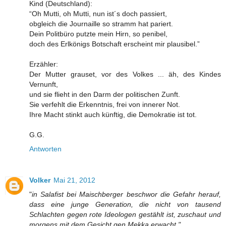
Kind (Deutschland):
“Oh Mutti, oh Mutti, nun ist´s doch passiert,
obgleich die Journaille so stramm hat pariert.
Dein Politbüro putzte mein Hirn, so penibel,
doch des Erlkönigs Botschaft erscheint mir plausibel.”
Erzähler:
Der Mutter grauset, vor des Volkes ... äh, des Kindes
Vernunft,
und sie flieht in den Darm der politischen Zunft.
Sie verfehlt die Erkenntnis, frei von innerer Not.
Ihre Macht stinkt auch künftig, die Demokratie ist tot.
G.G.
Antworten
Volker
Mai 21, 2012
"
in Salafist bei Maischberger beschwor die Gefahr herauf,
dass eine junge Generation, die nicht von tausend
Schlachten gegen rote Ideologen gestählt ist, zuschaut und
morgens mit dem Gesicht gen Mekka erwacht."