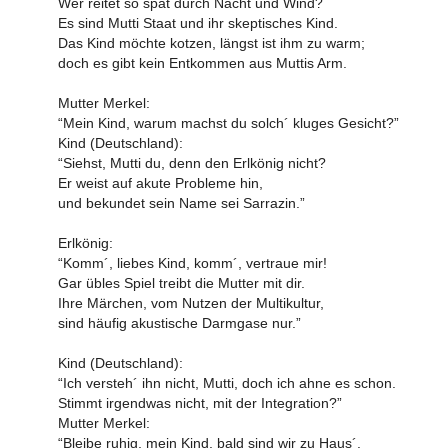
Wer reitet so spät durch Nacht und Wind?
Es sind Mutti Staat und ihr skeptisches Kind.
Das Kind möchte kotzen, längst ist ihm zu warm;
doch es gibt kein Entkommen aus Muttis Arm.
Mutter Merkel:
“Mein Kind, warum machst du solch´ kluges Gesicht?”
Kind (Deutschland):
“Siehst, Mutti du, denn den Erlkönig nicht?
Er weist auf akute Probleme hin,
und bekundet sein Name sei Sarrazin.”
Erlkönig:
“Komm´, liebes Kind, komm´, vertraue mir!
Gar übles Spiel treibt die Mutter mit dir.
Ihre Märchen, vom Nutzen der Multikultur,
sind häufig akustische Darmgase nur.”
Kind (Deutschland):
“Ich versteh´ ihn nicht, Mutti, doch ich ahne es schon.
Stimmt irgendwas nicht, mit der Integration?”
Mutter Merkel:
“Bleibe ruhig, mein Kind, bald sind wir zu Haus´.