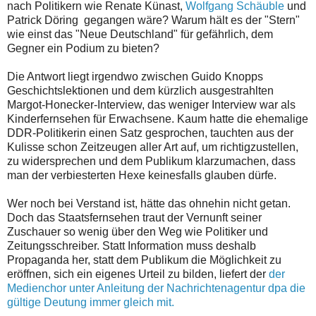
nach Politikern wie Renate Künast,
Wolfgang Schäuble
und
Patrick Döring gegangen wäre? Warum hält es der "Stern"
wie einst das "Neue Deutschland" für gefährlich, dem
Gegner ein Podium zu bieten?
Die Antwort liegt irgendwo zwischen Guido Knopps
Geschichtslektionen und dem kürzlich ausgestrahlten
Margot-Honecker-Interview, das weniger Interview war als
Kinderfernsehen für Erwachsene. Kaum hatte die ehemalige
DDR-Politikerin einen Satz gesprochen, tauchten aus der
Kulisse schon Zeitzeugen aller Art auf, um richtigzustellen,
zu widersprechen und dem Publikum klarzumachen, dass
man der verbiesterten Hexe keinesfalls glauben dürfe.
Wer noch bei Verstand ist, hätte das ohnehin nicht getan.
Doch das Staatsfernsehen traut der Vernunft seiner
Zuschauer so wenig über den Weg wie Politiker und
Zeitungsschreiber. Statt Information muss deshalb
Propaganda her, statt dem Publikum die Möglichkeit zu
eröffnen, sich ein eigenes Urteil zu bilden, liefert der
der
Medienchor unter Anleitung der Nachrichtenagentur dpa die
gültige Deutung immer gleich mit.