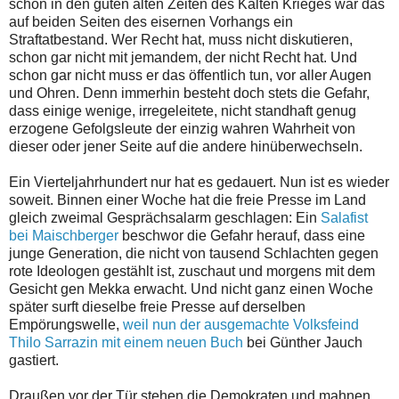
schon in den guten alten Zeiten des Kalten Krieges war das
auf beiden Seiten des eisernen Vorhangs ein
Straftatbestand. Wer Recht hat, muss nicht diskutieren,
schon gar nicht mit jemandem, der nicht Recht hat. Und
schon gar nicht muss er das öffentlich tun, vor aller Augen
und Ohren. Denn immerhin besteht doch stets die Gefahr,
dass einige wenige, irregeleitete, nicht standhaft genug
erzogene Gefolgsleute der einzig wahren Wahrheit von
dieser oder jener Seite auf die andere hinüberwechseln.
Ein Vierteljahrhundert nur hat es gedauert. Nun ist es wieder
soweit. Binnen einer Woche hat die freie Presse im Land
gleich zweimal Gesprächsalarm geschlagen: Ein
Salafist
bei Maischberger
beschwor die Gefahr herauf, dass eine
junge Generation, die nicht von tausend Schlachten gegen
rote Ideologen gestählt ist, zuschaut und morgens mit dem
Gesicht gen Mekka erwacht. Und nicht ganz einen Woche
später surft dieselbe freie Presse auf derselben
Empörungswelle,
weil nun der ausgemachte Volksfeind
Thilo Sarrazin mit einem neuen Buch
bei Günther Jauch
gastiert.
Draußen vor der Tür stehen die Demokraten und mahnen