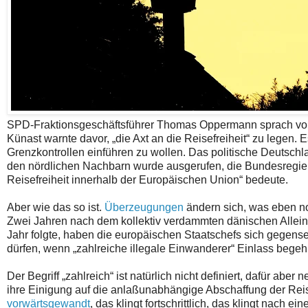
SPD-Fraktionsgeschäftsführer Thomas Oppermann sprach von
Künast warnte davor, „die Axt an die Reisefreiheit“ zu lege
Grenzkontrollen einführen zu wollen. Das politische Deutsch
den nördlichen Nachbarn wurde ausgerufen, die Bundesregierun
Reisefreiheit innerhalb der Europäischen Union“ bedeute.
Aber wie das so ist.
Überzeugungen
ändern sich, was eben no
Zwei Jahren nach dem kollektiv verdammten dänischen Allei
Jahr folgte, haben die europäischen Staatschefs sich gegense
dürfen, wenn „zahlreiche illegale Einwanderer“ Einlass begeh
Der Begriff „zahlreich“ ist natürlich nicht definiert, dafür 
ihre Einigung auf die anlaßunabhängige Abschaffung der Reis
vorwärtsgewandt
, das klingt fortschrittlich, das klingt nach ei