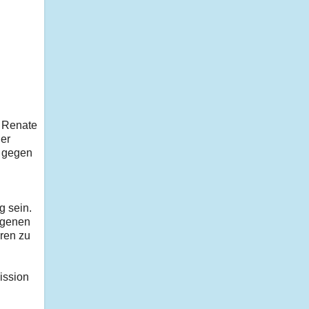
n Renate
der
 gegen
g sein.
ngenen
hren zu
ission