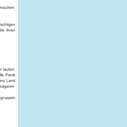
u machen.
dächtigen
ie ihren
e lauten:
lle Panik
 ins Land
ulgaren.
engruppen