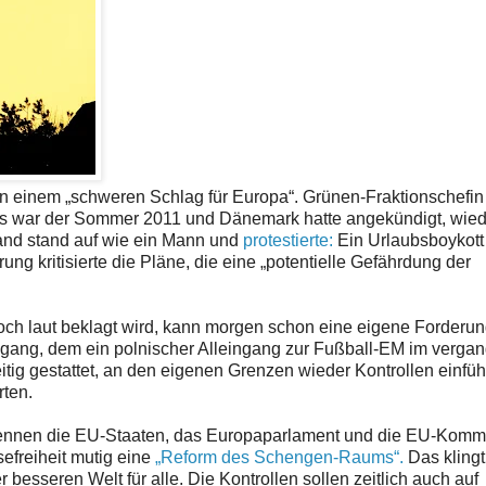
 einem „schweren Schlag für Europa“. Grünen-Fraktionschefi
n. Es war der Sommer 2011 und Dänemark hatte angekündigt, wie
land stand auf wie ein Mann und
protestierte:
Ein Urlaubsboykott
g kritisierte die Pläne, die eine „potentielle Gefährdung der
ch laut beklagt wird, kann morgen schon eine eigene Forderun
ngang, dem ein polnischer Alleingang zur Fußball-EM im verga
itig gestattet, an den eigenen Grenzen wieder Kontrollen einfü
rten.
aber nennen die EU-Staaten, das Europaparlament und die EU-Komm
efreiheit mutig eine
„Reform des Schengen-Raums“.
Das klingt
ner besseren Welt für alle. Die Kontrollen sollen zeitlich auch auf