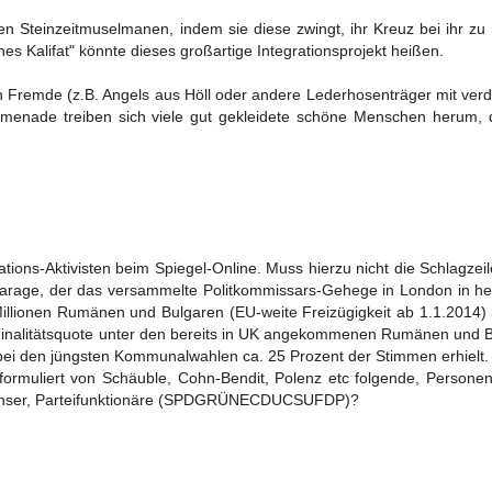
en Steinzeitmuselmanen, indem sie diese zwingt, ihr Kreuz bei ihr z
s Kalifat" könnte dieses großartige Integrationsprojekt heißen.
den Fremde (z.B. Angels aus Höll oder andere Lederhosenträger mit ver
omenade treiben sich viele gut gekleidete schöne Menschen herum, d
ions-Aktivisten beim Spiegel-Online. Muss hierzu nicht die Schlagzeil
 Farage, der das versammelte Politkommissars-Gehege in London in he
Millionen Rumänen und Bulgaren (EU-weite Freizügigkeit ab 1.1.2014)
iminalitätsquote unter den bereits in UK angekommenen Rumänen und B
bei den jüngsten Kommunalwahlen ca. 25 Prozent der Stimmen erhielt.
 formuliert von Schäuble, Cohn-Bendit, Polenz etc folgende, Person
inenser, Parteifunktionäre (SPDGRÜNECDUCSUFDP)?