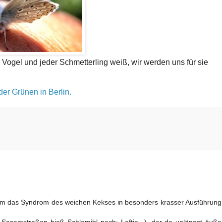
r Vogel und jeder Schmetterling weiß, wir werden uns für sie
der Grünen in Berlin.
h um das Syndrom des weichen Kekses in besonders krasser Ausführung
Sesamstraßen hieß Schlemihl noch: Leftie...), der da unlängst äußer