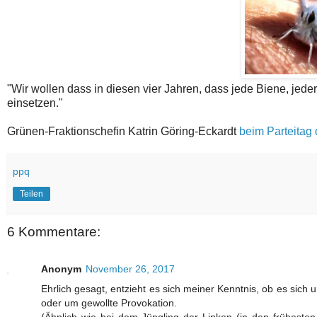
"Wir wollen dass in diesen vier Jahren, dass jede Biene, jede
einsetzen."
Grünen-Fraktionschefin Katrin Göring-Eckardt
beim Parteitag 
ppq
Teilen
6 Kommentare:
Anonym
November 26, 2017
Ehrlich gesagt, entzieht es sich meiner Kenntnis, ob es sic
oder um gewollte Provokation.
(Ähnlich wie bei dem Jüngling der Linken (in den frühesten 