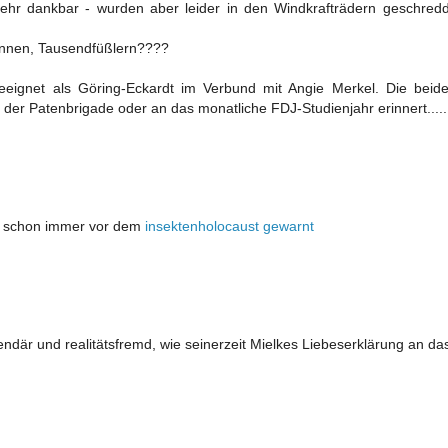
hr dankbar - wurden aber leider in den Windkrafträdern geschredde
pinnen, Tausendfüßlern????
eeignet als Göring-Eckardt im Verbund mit Angie Merkel. Die beide
 der Patenbrigade oder an das monatliche FDJ-Studienjahr erinnert.....
wir schon immer vor dem
insektenholocaust gewarnt
där und realitätsfremd, wie seinerzeit Mielkes Liebeserklärung an das