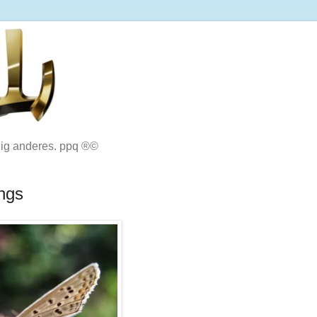
lig anderes. ppq ®©
ings