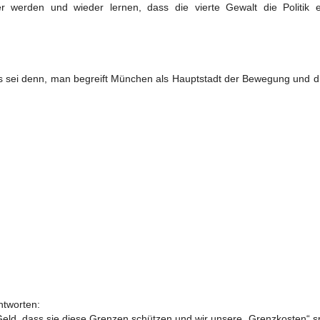
 werden und wieder lernen, dass die vierte Gewalt die Politik ei
es sei denn, man begreift München als Hauptstadt der Bewegung und d
ntworten:
d, dass sie diese Grenzen schützen und wir unsere „Grenzkosten“ s