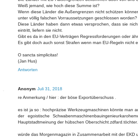
Weiß jemand, wie hoch diese Summe ist?
Wenn diese Länder die Außengrenzen nicht schützen können u
unter völlig falschen Vorraussetzungen geschlossen worden?
Diese Länder haben dann etwas versprochen, dass sie nicht h
eintritt, liefern sie nicht.
Gibt es da in den EU-Verträgen Regressforderungen oder äh
Es gibt doch auch sonst Strafen wenn man EU-Regeln nicht ein
O sancta simplicitas!
(Jan Hus)
Antworten
Anonym
Juli 31, 2018
re Anmerkung / hier : der böse Exportüberschuss .
es ist ja so : hochpräzise Werkzeugmaschinen könnte man auc
der egoistische Schwabenmaschinenbauingenieurkarohem
Hauptstadtmeinung der hübschen Oberschicht.zdfard.töchter.
würde das Morgenmagazin in Zusammenarbeit mit der EKD und 