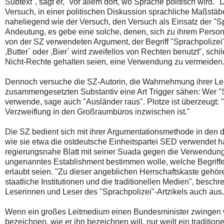
Subtext", sagt er, "vor allem dort, wo Sprache politisch wird."
Versuch, in einer politischen Diskussion sprachliche Maßstä
naheliegend wie der Versuch, den Versuch als Einsatz der "Sp
Andeutung, es gebe eine solche, denen, sich zu ihrem Persona
von der SZ verwendeten Argument, der Begriff "Sprachpolizei"
,Butter` oder ,Bier` wird zweifellos von Rechten benutzt", sch
Nicht-Rechte gehalten seien, eine Verwendung zu vermeiden.
Dennoch versuche die SZ-Autorin, die Wahrnehmung ihrer Les
zusammengesetzten Substantiv eine Art Trigger sähen: Wer "Sp
verwende, sage auch "Ausländer raus". Plotze ist überzeugt: "D
Verzweiflung in den Großraumbüros inzwischen ist."
Die SZ bedient sich mit ihrer Argumentationsmethode in den 
wie sie etwa die ostdeutsche Einheitspartei SED verwendet h
regierungsnahe Blatt mit seiner Suada gegen die Verwendung
ungenanntes Establishment bestimmen wolle, welche Begriffe
erlaubt seien. "Zu dieser angeblichen Herrschaftskaste gehö
staatliche Institutionen und die traditionellen Medien", beschre
Leserinnen und Leser des "Sprachpolizei"-Artzikels auch aus.
Wenn ein großes Leitmedium einen Bundesminister zwingen w
bezeichnen, wie er ihn bezeichnen will, nur weilt ein traditione