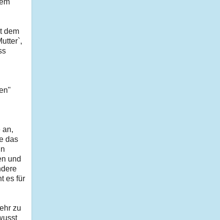
nem
it dem
utter`,
ss
ten"
 an,
te das
in
en und
ndere
t es für
ehr zu
ewusst