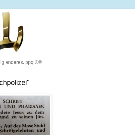
lig anderes. ppq ®©
chpolizei"