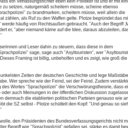
 Dass ein Verfassungsrichter eben kein Politiker ist und er mit ei
be zu setzen, naturgemäß scheitern müsse, scheine ebenso
rachpolizei" zu brandmarken, scheitern müsse, weil allein die
l zählen, als Ruf zu den Waffen gelte. Plotze begründet das m
 werde häufig von Rechtsaußen gebraucht. "Auch der Begriff ,M
ildert er, "aber niemand käme auf die Idee, daraus abzuleiten, da
"
erinnen und Leser dahin zu steuern, dass diese in dem
rachpolizei" sage, sage auch "Asyltouristen", wer "Asyltouris
ieses Framing ist billig, unbeholfen und es zeigt, wie groß die
dunkelsten Zeiten der deutschen Geschichte und lege Maßstäbe
abe. Wer spreche wie der Feind, sei der Feind. Zudem verstärk
 des Wortes "Sprachpolizei" die Verschwörungstheorie, dass e
 oder auch Meinungen in der öffentlichen Diskussion zugelass
ren demnach die etablierten politischen Parteien genauso wie a
ibt die SZ selbst - Plotze schüttelt den Kopf: "Und genau so sieh
"
olle, den Präsidenten des Bundesverfassungsgerichts nicht m
ller Begriff wie "Sprachpolizist" gefallen sei, stärke es damit b