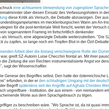
Nachruck
eine achtsamere Verwendung von zugespitzer Sprache
imatminister über diesen Einsatz des Verfassungshüters in der
itung
diese Kritik als Versuch, die Debatte abzuwürgen. Der au
Bundesblogampelamtes im mecklenburgischen Warin am An-Insti
gien für die post-territoriale Welt forscht, wertet der Versuch 
t von sogenanntem Framing im fortschrittlich denkender
 als Versuch, eine abgewürgte Debatte weiterzutreiben. "Die SZ
ick zu zapfen, so lange noch ein Tropfen Blut in der Özil-Debatte 
weisenden Arbeit über die bislang verschwiegene Rolle der Dum
r, greift SZ-Autorin Luise Checchin frontal an. Mit ihrer paus
 die Zeitung die von Rechten instrumentalisierte Angst vor der
i", sagt der Wissenschaftler.
ie Genese des Begriffes selbst. Den hatte der österreichische 
i" erfunden, in der er
den schludrigen Umgang mit der deutsc
 der Begriff
spätestens seit der Angriffe auf Aghata Christies We
isch ungreifbare - Institution, die aus einem - von niemandem erte
 scheinende Worte aus dem Sprachgebrauch zu tilgen.
iffiger zu beschreiben wäre. "Wo Sprache ist, da ist quasi im