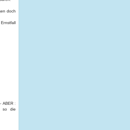
ngen doch
Ernstfall
 - ABER :
- so die