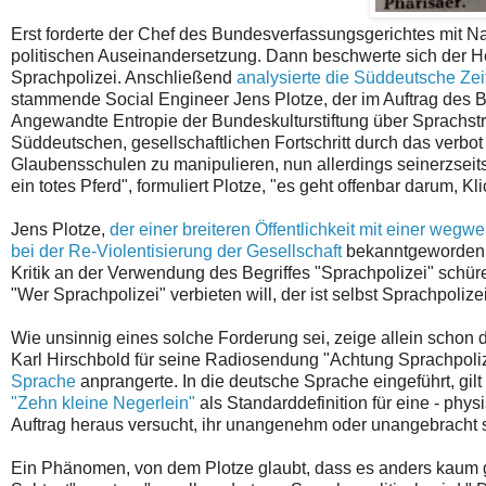
Erst forderte der Chef des Bundesverfassungsgerichtes mit 
politischen Auseinandersetzung. Dann beschwerte sich der He
Sprachpolizei. Anschließend
analysierte die Süddeutsche Ze
stammende Social Engineer Jens Plotze, der im Auftrag des 
Angewandte Entropie der Bundeskulturstiftung über Sprachstrate
Süddeutschen, gesellschaftlichen Fortschritt durch das verbo
Glaubensschulen zu manipulieren, nun allerdings seinerzseits
ein totes Pferd", formuliert Plotze, "es geht offenbar darum, Kl
Jens Plotze,
der einer breiteren Öffentlichkeit mit einer weg
bei der Re-Violentisierung der Gesellschaft
bekanntgeworden wa
Kritik an der Verwendung des Begriffes "Sprachpolizei" schüre
"Wer Sprachpolizei" verbieten will, der ist selbst Sprachpolize
Wie unsinnig eines solche Forderung sei, zeige allein schon d
Karl Hirschbold für seine Radiosendung "Achtung Sprachpolize
Sprache
anprangerte. In die deutsche Sprache eingeführt, gilt
"Zehn kleine Negerlein"
als Standarddefinition für eine - phys
Auftrag heraus versucht, ihr unangenehm oder unangebracht
Ein Phänomen, von dem Plotze glaubt, dass es anders kaum gr