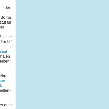
in der
s Borna
tut für
der
 sattelt
flockt."
mheit
chalen
selben.
Lehrer
hen
rk
ilten -
mer auch