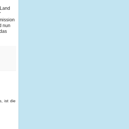
 Land
"
mission
nd nun
 das
 ist die