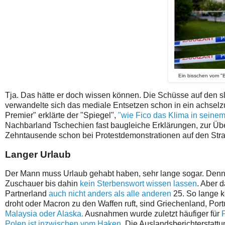
Ein bisschen vom "B
Tja. Das hätte er doch wissen können. Die Schüsse auf den s
verwandelte sich das mediale Entsetzen schon in ein achsel
Premier" erklärte der "Spiegel",
"wie Fico das Klima in seinem 
Nachbarland Tschechien fast baugleiche Erklärungen, zur Üb
Zehntausende schon bei Protestdemonstrationen auf den Stra
Langer Urlaub
Der Mann muss Urlaub gehabt haben, sehr lange sogar. Denn
Zuschauer bis dahin
kein Sterbenswort wissen lassen
. Aber 
Partnerland
auch nicht anders als alle anderen
25. So lange k
droht oder Macron zu den Waffen ruft, sind Griechenland, Po
Malaysia oder Alaska.
Ausnahmen wurde zuletzt häufiger für
Polen ist inzwischen vom Haken.
Die Auslandsberichterstattun