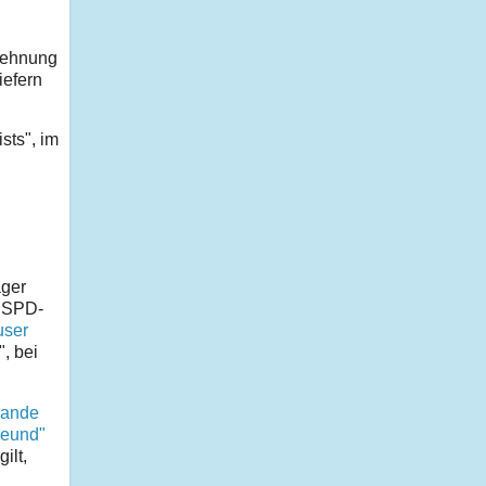
blehnung
iefern
sts", im
äger
n SPD-
ser
, bei
Rande
reund"
ilt,