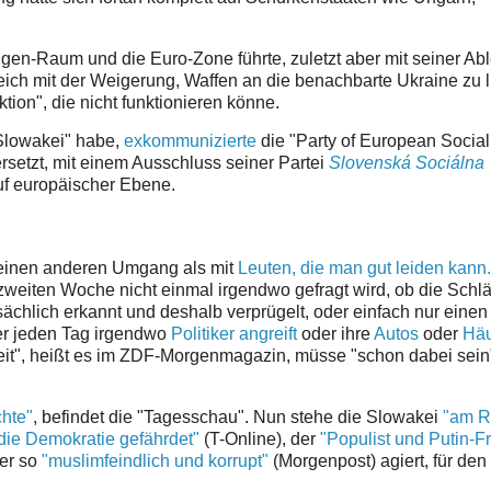
ngen-Raum und die Euro-Zone führte, zuletzt aber mit seiner A
gleich mit der Weigerung, Waffen an die benachbarte Ukraine zu l
tion", die nicht funktionieren könne.
 Slowakei" habe,
exkommunizierte
die "Party of European Sociali
rsetzt, mit einem Ausschluss seiner Partei
Slovenská Sociálna
f europäischer Ebene.
rn einen anderen Umgang als mit
Leuten, die man gut leiden kann.
 zweiten Woche nicht einmal irgendwo gefragt wird, ob die Schl
sächlich erkannt und deshalb verprügelt, oder einfach nur eine
er jeden Tag irgendwo
Politiker angreift
oder ihre
Autos
oder
Häu
heit", heißt es im ZDF-Morgenmagazin, müsse "schon dabei sein"
hte"
, befindet die "Tagesschau". Nun stehe die Slowakei
"am 
die Demokratie gefährdet"
(T-Online), der
"Populist und Putin-F
wer so
"muslimfeindlich und korrupt"
(Morgenpost) agiert, für den g