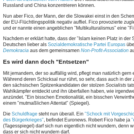
Russland und China konzentrieren können.
Nun aber Fico, der Mann, der die Slowakei einst in den Sche
der EU-Flüchtlingspolitik negativ auffiel. Fico provozierte zu
und er nannte einen angeblichen "Multikulturalismus" eine "Fik
Nachdem er erklärt hatte, dass der "Islam keinen Platz in der
Deutschen lieber als
Sozialdemokratische Partei Europas
übe
Demokracia
⁠ aus dem gemeinsamen
Non-Profit-Association
au
Es wird dann doch "Entsetzen"
Mit jemandem, der so auffällig wird, pflegt man natürlich ge
Während deren Schicksal nur rührt, so sehr, dass auch in der
den sächsischen Spitzenkandidaten der stolzen
Socialists
tat
Wahlkämpfer entdeckt und ihn überfallen haben, wie irgendw
anzündet. "Ein bisschen Emotionalität, ein bisschen Verwirrt
einem "mutmaßlichen Attentat" (Spiegel).
Die
Schuldfrage
steht nun überall. Ein
"Schock mit Vorgeschic
des Bürgerkrieges"
, befindet Euronews. Robert Fico habe ja
"
(Tagesspiegel) darf sich nun eigentlich nicht wundern, denn 
dass er sich nicht wundern darf.