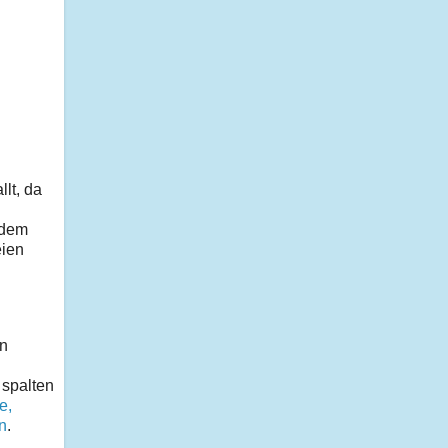
lt, da
 dem
eien
en
 spalten
e,
en
.