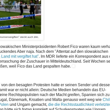
runnenvergiften" steckt auch drin.
lowakischen Ministerpräsidenten Robert Fico waren kaum verhal
zuckendes Aber naja. Nach dem "Attentat auf den slowakischen
Land mit vergiftet hat"
. Im MDR lieferte ein Korrespondent aus
erraschung der Zuschauer in Mitteldeutschland. Seit Wochen s
ßen, weil Fico das Land gespalten habe.
 von den besagten Protesten hatte er seinen Sender und dess
damit war er nicht allein: Deutsche Medien behandeln das EU-
eine Rechtspopulisten nach der Macht greifen, Spanien sich zu
rtugal, Dänemark, Kroatien und Malta genauso weit weg wie
Chil
Polen
und Ungarn gemacht,
die die Rechtsstaatlichkeit verletzt
g hätte sich fortan komplett auf Schurkenstaaten wie Ungarn,