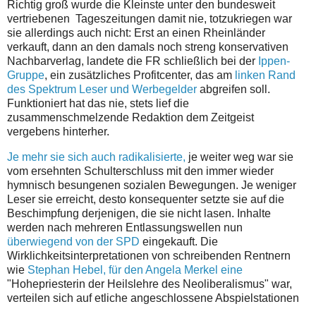
Richtig groß wurde die Kleinste unter den bundesweit
vertriebenen Tageszeitungen damit nie, totzukriegen war
sie allerdings auch nicht: Erst an einen Rheinländer
verkauft, dann an den damals noch streng konservativen
Nachbarverlag, landete die FR schließlich bei der
Ippen-
Gruppe
, ein zusätzliches Profitcenter, das am
linken Rand
des Spektrum Leser und Werbegelder
abgreifen soll.
Funktioniert hat das nie, stets lief die
zusammenschmelzende Redaktion dem Zeitgeist
vergebens hinterher.
Je mehr sie sich auch radikalisierte,
je weiter weg war sie
vom ersehnten Schulterschluss mit den immer wieder
hymnisch besungenen sozialen Bewegungen. Je weniger
Leser sie erreicht, desto konsequenter setzte sie auf die
Beschimpfung derjenigen, die sie nicht lasen. Inhalte
werden nach mehreren Entlassungswellen nun
überwiegend von der SPD
eingekauft. Die
Wirklichkeitsinterpretationen von schreibenden Rentnern
wie
Stephan Hebel, für den Angela Merkel eine
"Hohepriesterin der Heilslehre des Neoliberalismus" war,
verteilen sich auf etliche angeschlossene Abspielstationen