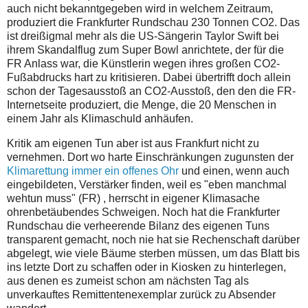
auch nicht bekanntgegeben wird in welchem Zeitraum,
produziert die Frankfurter Rundschau 230 Tonnen CO2. Das
ist dreißigmal mehr als die US-Sängerin Taylor Swift bei
ihrem Skandalflug zum Super Bowl anrichtete, der für die
FR Anlass war, die Künstlerin wegen ihres großen CO2-
Fußabdrucks hart zu kritisieren. Dabei übertrifft doch allein
schon der Tagesausstoß an CO2-Ausstoß, den den die FR-
Internetseite produziert, die Menge, die 20 Menschen in
einem Jahr als Klimaschuld anhäufen.
Kritik am eigenen Tun aber ist aus Frankfurt nicht zu
vernehmen. Dort wo harte Einschränkungen zugunsten der
Klimarettung immer ein offenes Ohr
und einen, wenn auch
eingebildeten, Verstärker finden, weil es "eben manchmal
wehtun muss" (FR) , herrscht in eigener Klimasache
ohrenbetäubendes Schweigen. Noch hat die Frankfurter
Rundschau die verheerende Bilanz des eigenen Tuns
transparent gemacht, noch nie hat sie Rechenschaft darüber
abgelegt, wie viele Bäume sterben müssen, um das Blatt bis
ins letzte Dort zu schaffen oder in Kiosken zu hinterlegen,
aus denen es zumeist schon am nächsten Tag als
unverkauftes Remittentenexemplar zurück zu Absender