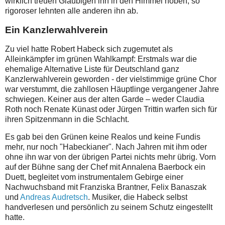
wirklich treuen Gläubigen ihn in den Himmel hoben, so
rigoroser lehnten alle anderen ihn ab.
Ein Kanzlerwahlverein
Zu viel hatte Robert Habeck sich zugemutet als
Alleinkämpfer im grünen Wahlkampf: Erstmals war die
ehemalige Alternative Liste für Deutschland ganz
Kanzlerwahlverein geworden - der vielstimmige grüne Chor
war verstummt, die zahllosen Häuptlinge vergangener Jahre
schwiegen. Keiner aus der alten Garde – weder Claudia
Roth noch Renate Künast oder Jürgen Trittin warfen sich für
ihren Spitzenmann in die Schlacht.
Es gab bei den Grünen keine Realos und keine Fundis
mehr, nur noch "Habeckianer". Nach Jahren mit ihm oder
ohne ihn war von der übrigen Partei nichts mehr übrig. Vorn
auf der Bühne sang der Chef mit Annalena Baerbock ein
Duett, begleitet vom instrumentalem Gebirge einer
Nachwuchsband mit Franziska Brantner, Felix Banaszak
und
Andreas Audretsch
. Musiker, die Habeck selbst
handverlesen und persönlich zu seinem Schutz eingestellt
hatte.