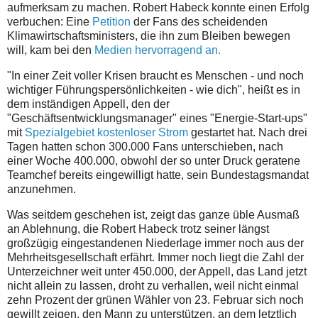
aufmerksam zu machen. Robert Habeck konnte einen Erfolg
verbuchen: Eine
Petition
der Fans des scheidenden
Klimawirtschaftsministers, die ihn zum Bleiben bewegen
will, kam bei den
Medien hervorragend an.
"In einer Zeit voller Krisen braucht es Menschen - und noch
wichtiger Führungspersönlichkeiten - wie dich", heißt es in
dem inständigen Appell, den der
"Geschäftsentwicklungsmanager" eines "Energie-Start-ups"
mit
Spezialgebiet kostenloser Strom
gestartet hat. Nach drei
Tagen hatten schon 300.000 Fans unterschieben, nach
einer Woche 400.000, obwohl der so unter Druck geratene
Teamchef bereits eingewilligt hatte, sein Bundestagsmandat
anzunehmen.
Was seitdem geschehen ist, zeigt das ganze üble Ausmaß
an Ablehnung, die Robert Habeck trotz seiner längst
großzügig eingestandenen Niederlage immer noch aus der
Mehrheitsgesellschaft erfährt. Immer noch liegt die Zahl der
Unterzeichner weit unter 450.000, der Appell, das Land jetzt
nicht allein zu lassen, droht zu verhallen, weil nicht einmal
zehn Prozent der grünen Wähler von 23. Februar sich noch
gewillt zeigen, den Mann zu unterstützen, an dem letztlich