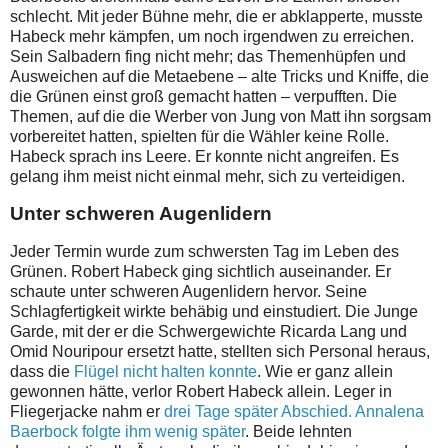
schlecht. Mit jeder Bühne mehr, die er abklapperte, musste
Habeck mehr kämpfen, um noch irgendwen zu erreichen.
Sein Salbadern fing nicht mehr; das Themenhüpfen und
Ausweichen auf die Metaebene – alte Tricks und Kniffe, die
die Grünen einst groß gemacht hatten – verpufften. Die
Themen, auf die die Werber von
Jung von Matt ihn sorgsam
vorbereitet hatten, spielten für die Wähler keine Rolle.
Habeck sprach ins Leere. Er konnte nicht angreifen. Es
gelang ihm meist nicht einmal mehr, sich zu verteidigen.
Unter schweren Augenlidern
Jeder Termin wurde zum schwersten Tag im Leben des
Grünen. Robert Habeck ging sichtlich auseinander. Er
schaute unter schweren Augenlidern hervor. Seine
Schlagfertigkeit wirkte behäbig und einstudiert. Die Junge
Garde, mit der er die Schwergewichte Ricarda Lang und
Omid Nouripour ersetzt hatte, stellten sich Personal heraus,
dass die
Flügel nicht halten konnte
. Wie er ganz allein
gewonnen hätte, verlor Robert Habeck allein. Leger in
Fliegerjacke nahm er
drei Tage später Abschied.
Annalena
Baerbock folgte ihm wenig später
. Beide lehnten