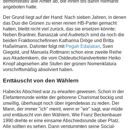
demonstrativ alle Ämter ab, die ihnen bis dahin niemand
angeboten hatte.
Der Grund liegt auf der Hand: Nach sieben Jahren, in denen
das Duo die Grünen zu einer reinen HB-Partei gemacht
hatten, bleibt nicht viel zurück, das sie ersetzen könnte:
Neben Brantner, Banaszak und Audretsch sind da noch die
beiden Fraktionschefinnen Katharina Dröge und Britta
Haßelmann. Dahinter folgt mit
Pegah Edalatian
, Sven
Giegold, und Manuela Rottmann schon eine zweite Reihe
aus Akademikern, die vom Ostdeutschlandvertreter Heiko
Knopf abgesehen alle Stufen der grünen Nomenklatura
vorschriftsmäßig absolviert haben.
Enttäuscht von den Wählern
Habecks Abschied war zu erwarten gewesen. Schon in der
Elefantenrunde wirkte der geborene Charismat bockig und
unwillig, überhaupt noch über irgendetwas zu reden. Der
Mann, der immer "ich" meint, wenn er "wir" sagt, war müde
und enttäuscht von den Wählern. Wie Franz Beckenbauer
1990 drehte er eine einsame Abschiedsrunde über Platz.
Alle sollten es sehen. Dann verstummten seine Social-