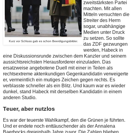
zweitstärksten Partei
machten. Mit allen
Mitteln versuchten die
Streiter des Herrn
sogar, unabhängige
Medien unter Druck
zu setzen. So sollte
Kurz vor Schluss gab es schon Beerdigungsbilder.
das ZDF gezwungen
werden, Habeck in
eine Diskussionsrunde zwischen dem Kanzler und seinem
aussichtsreichsten Herausforderer einzuladen. Das
ersatzweise angebotene Duell mit einer in Teilen als
rechtsextreme aktenkundigen Gegenkandidatin verweigerte
er, vermeintlich ein mutiges Zeichen gegen rechts. Es
verblasste schneller als ein Blitz. Und kaum war es wieder
dunkel, stand Habeck mit derselben Kandidatin in einem
anderen Studio.
Teuer, aber nutzlos
Es war der teuerste Wahlkampf, den die Grünen je führten.
Und er endete noch enttäuschender als der Annalena
Baerbocks dreieinhalb Jahre zuvor. Die Zahlen blieben