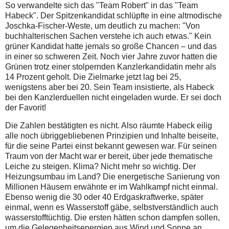
So verwandelte sich das "Team Robert" in das "Team
Habeck". Der Spitzenkandidat schlüpfte in eine altmodische
Joschka-Fischer-Weste, um deutlich zu machen: "Von
buchhalterischen Sachen verstehe ich auch etwas." Kein
grüner Kandidat hatte jemals so große Chancen – und das
in einer so schweren Zeit. Noch vier Jahre zuvor hatten die
Grünen trotz einer stolpernden Kanzlerkandidatin mehr als
14 Prozent geholt. Die Zielmarke jetzt lag bei 25,
wenigstens aber bei 20. Sein Team insistierte, als Habeck
bei den Kanzlerduellen nicht eingeladen wurde. Er sei doch
der Favorit!
Die Zahlen bestätigten es nicht. Also räumte Habeck eilig
alle noch übriggebliebenen Prinzipien und Inhalte beiseite,
für die seine Partei einst bekannt gewesen war. Für seinen
Traum von der Macht war er bereit, über jede thematische
Leiche zu steigen. Klima? Nicht mehr so wichtig. Der
Heizungsumbau im Land? Die energetische Sanierung von
Millionen Häusern erwähnte er im Wahlkampf nicht einmal.
Ebenso wenig die 30 oder 40 Erdgaskraftwerke, später
einmal, wenn es Wasserstoff gäbe, selbstverständlich auch
wasserstofftüchtig. Die ersten hätten schon dampfen sollen,
um die Gelegenheitsenergien aus Wind und Sonne an