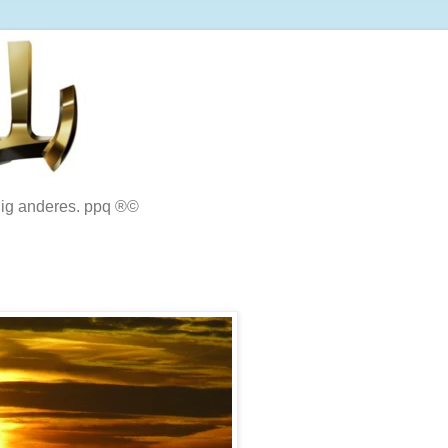
lig anderes. ppq ®©