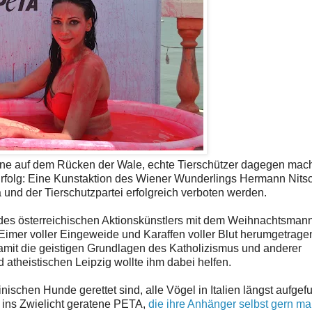
ne auf dem Rücken der Wale, echte Tierschützer dagegen mac
t Erfolg: Eine Kunstaktion des Wiener Wunderlings Hermann Nitsc
 und der Tierschutzpartei erfolgreich verboten werden.
 des österreichischen Aktionskünstlers mit dem Weihnachtsmann
 Eimer voller Eingeweide und Karaffen voller Blut herumgetrage
 damit die geistigen Grundlagen des Katholizismus und anderer
 atheistischen Leipzig wollte ihm dabei helfen.
inischen Hunde gerettet sind, alle Vögel in Italien längst aufgefu
 ins Zwielicht geratene PETA,
die ihre Anhänger selbst gern mal