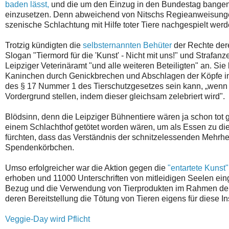
baden lässt,
und die um den Einzug in den Bundestag bangende
einzusetzen. Denn abweichend von Nitschs Regieanweisungen s
szenische Schlachtung mit Hilfe toter Tiere nachgespielt werd
Trotzig kündigten die
selbsternannten Behüter
der Rechte der
Slogan "Tiermord für die 'Kunst' - Nicht mit uns!" und Straf
Leipziger Veterinäramt "und alle weiteren Beteiligten" an. Sie
Kaninchen durch Genickbrechen und Abschlagen der Köpfe im
des § 17 Nummer 1 des Tierschutzgesetzes sein kann, „wenn 
Vordergrund stellen, indem dieser gleichsam zelebriert wird".
Blödsinn, denn die Leipziger Bühnentiere wären ja schon tot 
einem Schlachthof getötet worden wären, um als Essen zu dien
fürchten, dass das Verständnis der schnitzelessenden Mehrhei
Spendenkörbchen.
Umso erfolgreicher war die Aktion gegen die
"entartete Kunst
erhoben und 11000 Unterschriften von mitleidigen Seelen ei
Bezug und die Verwendung von Tierprodukten im Rahmen der 
deren Bereitstellung die Tötung von Tieren eigens für diese I
Veggie-Day wird Pflicht