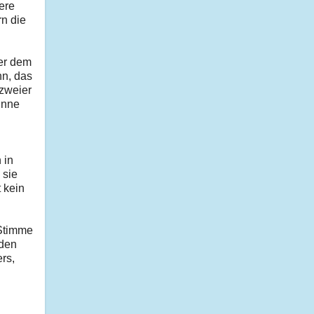
ere
rn die
ter dem
nn, das
 zweier
inne
 in
 sie
 kein
 Stimme
"den
rs,