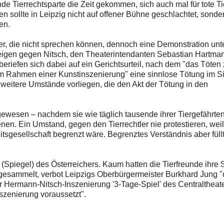
 Tierrechtsparte die Zeit gekommen, sich auch mal für tote Ti
ollte in Leipzig nicht auf offener Bühne geschlachtet, sonde
en.
er, die nicht sprechen können, dennoch eine Demonstration un
anzeigen gegen Nitsch, den Theaterintendanten Sebastian Hartma
 beriefen sich dabei auf ein Gerichtsurteil, nach dem "das Töten
 Rahmen einer Kunstinszenierung" eine sinnlose Tötung im S
weitere Umstände vorliegen, die den Akt der Tötung in den
gewesen – nachdem sie wie täglich tausende ihrer Tiergefährten
en. Ein Umstand, gegen den Tierrechtler nie protestieren, weil
tsgesellschaft begrenzt wäre. Begrenztes Verständnis aber füllt
"
(Spiegel) des Österreichers. Kaum hatten die Tierfreunde ihre
ngesammelt, verbot Leipzigs Oberbürgermeister Burkhard Jung 
Hermann-Nitsch-Inszenierung '3-Tage-Spiel' des Centraltheate
nszenierung voraussetzt".