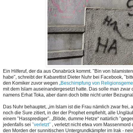
Ein Hilferuf, der da aus Osnabrück kommt. "Bin von Islamisten 
habe", schreibt der Kabarettist Dieter Nuhr bei Facebook, "bi
den Komiker zuvor wegen
„Beschimpfung von Religionsgeme
mit dem Islam auseinandergesetzt hatte. Das solle man zwar dü
namens Erhat Toka, aber dann doch bitte nicht unter Bezugna
Das Nuhr behauptet, „im Islam ist die Frau nämlich zwar frei, 
noch die Sure zitiert, in der der Prophet empfiehlt, alle Ungl
einem "Hassprediger". „Blöde, dumme Hetze“ natürlich "gegen 
jedenfalls sei
"verletzt"
, verletzt nicht etwa vom Massenmord 
den Morden der sunnitischen Untergrundkämpfer im Irak - nei