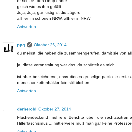
er schießt ddn Depp daher
gleich wie es ihm gefällt
Juja, Juja, gar lustig ist die Jägerei
allhier im schönen NRW, allhier in NRW
Antworten
ppq
Oktober 26, 2014
du meinst, die haben die zusammengerufen, damit sie von a
ja, diese veranstaltung war das. da schüttelt es mich
ist aber bezeichnend, dass dieses gruselige pack die erste a
menschenkettenhäkler fein still bleiben
Antworten
derherold
Oktober 27, 2014
Flächendeckend mehrere Berichte über die rechtsextrem
Hitlerfaschismus ... mittlerweile muß man gar keine Professo
Antworten