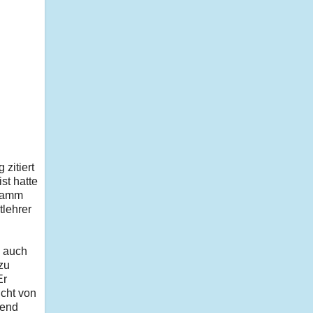
zitiert
st hatte
gramm
tlehrer
d auch
zu
Er
icht von
fend