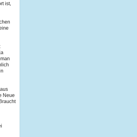
t ist,
echen
eine
t
ja
o man
lich
in
 aus
ie Neue
 Braucht
i