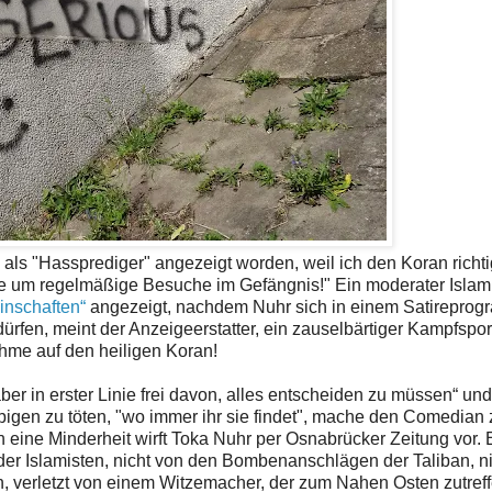
als "Hassprediger" angezeigt worden, weil ich den Koran richtig 
tte um regelmäßige Besuche im Gefängnis!" Ein moderater Islami
inschaften“
angezeigt, nachdem Nuhr sich in einem Satirepro
rfen, meint der Anzeigeerstatter, ein zauselbärtiger Kampfspor
hme auf den heiligen Koran!
aber in erster Linie frei davon, alles entscheiden zu müssen“ un
äubigen zu töten, "wo immer ihr sie findet", mache den Comedian 
eine Minderheit wirft Toka Nuhr per Osnabrücker Zeitung vor. 
der Islamisten, nicht von den Bombenanschlägen der Taliban, n
n, verletzt von einem Witzemacher, der zum Nahen Osten zutref