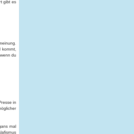
t gibt es
 meinung.
nd kommt,
. wenn du
Presse in
öglicher
igans mal
alafismus