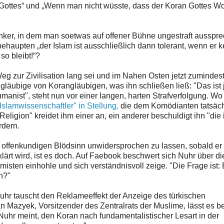
 Gottes“ und „Wenn man nicht wüsste, dass der Koran Gottes Wor
nker, in dem man soetwas auf offener Bühne ungestraft ausspr
ehaupten „der Islam ist ausschließlich dann tolerant, wenn er k
so bleibt!“?
eg zur Zivilisation lang sei und im Nahen Osten jetzt zumindes
läubige von Korangläubigen, was ihn schließen ließ: "Das ist 
umanist", steht nun vor einer langen, harten Strafverfolgung. W
Islamwissenschaftler" in Stellung,
die dem Komödianten tatsäch
ligion" kreidet ihm einer an, ein anderer beschuldigt ihn "die 
rdern.
, offenkundigen Blödsinn unwidersprochen zu lassen, sobald er
klärt wird, ist es doch. Auf Faebook beschwert sich Nuhr über d
isten einhohle und sich verständnisvoll zeige. "Die Frage ist:
n?"
uhr tauscht den Reklameeffekt der Anzeige des türkischen
 Mazyek, Vorsitzender des Zentralrats der Muslime, lässt es be
Nuhr meint, den Koran nach fundamentalistischer Lesart in der