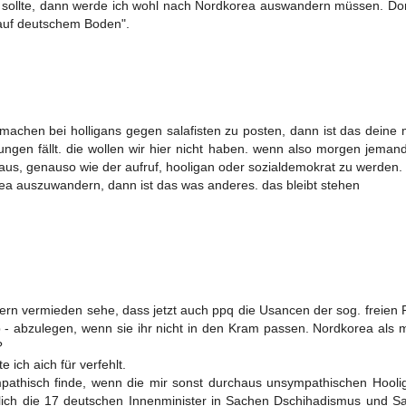
n sollte, dann werde ich wohl nach Nordkorea auswandern müssen. Dor
 auf deutschem Boden".
machen bei holligans gegen salafisten zu posten, dann ist das deine
ungen fällt. die wollen wir hier nicht haben. wenn also morgen jema
s raus, genauso wie der aufruf, hooligan oder sozialdemokrat zu werden
a auszuwandern, dann ist das was anderes. das bleibt stehen
gern vermieden sehe, dass jetzt auch ppq die Usancen der sog. freien 
- abzulegen, wenn sie ihr nicht in den Kram passen. Nordkorea als m
?
ich aich für verfehlt.
ympathisch finde, wenn die mir sonst durchaus unsympathischen Hool
ntlich die 17 deutschen Innenminister in Sachen Dschihadismus und S