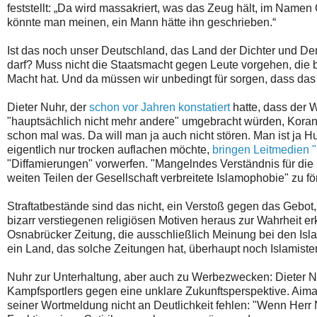
feststellt: „Da wird massakriert, was das Zeug hält, im Namen
könnte man meinen, ein Mann hätte ihn geschrieben.“
Ist das noch unser Deutschland, das Land der Dichter und De
darf? Muss nicht die Staatsmacht gegen Leute vorgehen, die b
Macht hat. Und da müssen wir unbedingt für sorgen, dass das 
Dieter Nuhr, der
schon vor Jahren konstatiert
hatte, dass der W
"hauptsächlich nicht mehr andere" umgebracht würden, Korang
schon mal was. Da will man ja auch nicht stören. Man ist ja H
eigentlich nur trocken auflachen möchte,
bringen Leitmedien "
"Diffamierungen" vorwerfen. "Mangelndes Verständnis für die Re
weiten Teilen der Gesellschaft verbreitete Islamophobie" zu fö
Straftatbestände sind das nicht, ein Verstoß gegen das Gebot
bizarr verstiegenen religiösen Motiven heraus zur Wahrheit er
Osnabrücker Zeitung, die ausschließlich Meinung bei den Islam
ein Land, das solche Zeitungen hat, überhaupt noch Islamiste
Nuhr zur Unterhaltung, aber auch zu Werbezwecken: Dieter N
Kampfsportlers gegen eine unklare Zukunftsperspektive. Aiman
seiner Wortmeldung nicht an Deutlichkeit fehlen: "Wenn Herr 