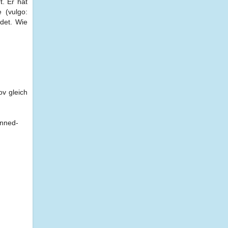
t. Er hat
 (vulgo:
adet. Wie
v gleich
unned-