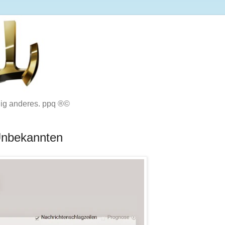
lig anderes. ppq ®©
 Unbekannten