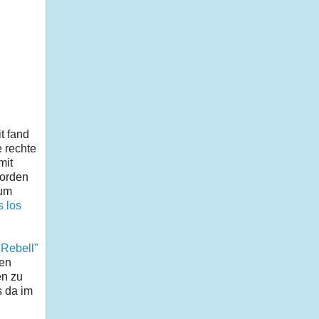
t fand
e rechte
mit
worden
aum
s los
 Rebell"
den
en zu
s da im