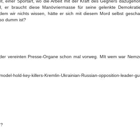
, einer Sportart, wo die Arbeit mit der Kraft des Gegners dazugehör
il, er braucht diese Manövriermasse für seine gelenkte Demokratie
 dem wir nichts wissen, hätte er sich mit diesem Mord selbst gesch
 so dumm ist?
n der vereinten Presse-Organe schon mal vorweg. MIt wem war Nemzo
model-hold-key-killers-Kremlin-Ukrainian-Russian-opposition-leader-g
d?