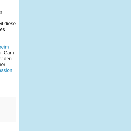
rg
il diese
res
beim
. Garri
st den
ner
ession