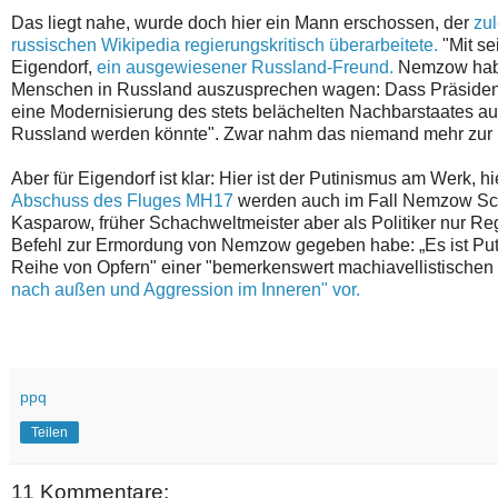
Das liegt nahe, wurde doch hier ein Mann erschossen, der
zul
russischen Wikipedia regierungskritisch überarbeitete.
"Mit se
Eigendorf,
ein ausgewiesener Russland-Freund.
Nemzow habe
Menschen in Russland auszusprechen wagen: Dass Präsident 
eine Modernisierung des stets belächelten Nachbarstaates au
Russland werden könnte". Zwar nahm das niemand mehr zur 
Aber für Eigendorf ist klar: Hier ist der Putinismus am Werk
Abschuss des Fluges MH17
werden auch im Fall Nemzow Schu
Kasparow, früher Schachweltmeister aber als Politiker nur Reg
Befehl zur Ermordung von Nemzow gegeben habe: „Es ist Putins
Reihe von Opfern" einer "bemerkenswert machiavellistische
nach außen und Aggression im Inneren" vor.
ppq
Teilen
11 Kommentare: