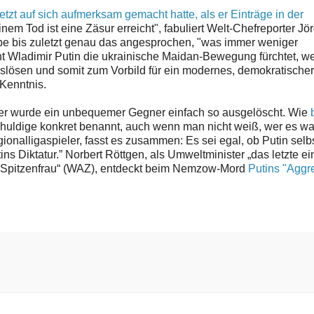
etzt auf sich aufmerksam gemacht hatte, als er Einträge in der
inem Tod ist eine Zäsur erreicht", fabuliert Welt-Chefreporter Jö
 bis zuletzt genau das angesprochen, "was immer weniger
Wladimir Putin die ukrainische Maidan-Bewegung fürchtet, we
slösen und somit zum Vorbild für ein modernes, demokratische
Kenntnis.
, hier wurde ein unbequemer Gegner einfach so ausgelöscht. Wie
ldige konkret benannt, auch wenn man nicht weiß, wer es war
ionalligaspieler, fasst es zusammen: Es sei egal, ob Putin selb
 Diktatur.” Norbert Röttgen, als Umweltminister „das letzte ei
n Spitzenfrau“ (WAZ), entdeckt beim Nemzow-Mord
Putins "Aggr