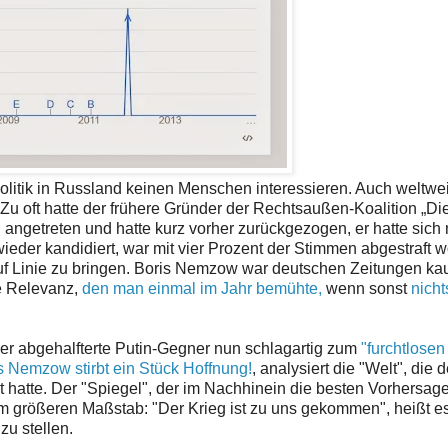
itik in Russland keinen Menschen interessieren. Auch weltwei
 Zu oft hatte der frühere Gründer der Rechtsaußen-Koalition „Di
 angetreten und hatte kurz vorher zurückgezogen, er hatte sich 
der kandidiert, war mit vier Prozent der Stimmen abgestraft 
auf Linie zu bringen. Boris Nemzow war deutschen Zeitungen k
le Relevanz,
den man einmal im Jahr bemühte,
wenn sonst
nicht
 der abgehalfterte Putin-Gegner nun schlagartig zum
"furchtlosen
is Nemzow stirbt ein Stück Hoffnung!
, analysiert die "Welt", die 
t hatte. Der "Spiegel", der im Nachhinein die besten Vorhersag
m größeren Maßstab: "Der Krieg ist zu uns gekommen", heißt e
u stellen.