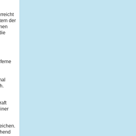
rreicht
tern der
enen
die
 ferne
mal
h.
raft
iner
eichen.
ehend