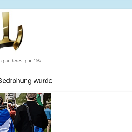
lig anderes. ppq ®©
 Bedrohung wurde