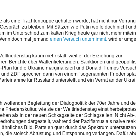
als eine Trachtentruppe gehalten wurde, hat nicht nur Vorrang
m Gespräch zu bleiben. Mit Sätzen wie Putin wolle doch nicht und
um im Unterschied zum kalten Krieg heute gar nicht mehr mitei
. Wenn doch mal jemand
einen Versuch unternimmt,
wird er umg
Weltfriedenstag kaum mehr statt, weil er der Erziehung zur
eren Berichte über Waffenlieferungen, Sanktionen und geopoliti
-Plan für die Ukraine marginalisiert und Donald Trumps Versuc
 und ZDF sprechen dann von einem "sogenannten Friedensplan
rteinahme für Russland unterstellt und ein Verrat an der Ukra
ohlwollenden Begleitung der Dialogpolitik der 70er Jahre und de
 Friedenskultur, wie sie der Weltfriedenstag einst herbeiprotes
 sehen als in der neuen Schkagseite der Schlagzeilen: Nicht Ab-,
edrohungen dargestellt, während der Pazifismus als naive reak
n ähnliches Bild. Parteien quer durch das Spektrum unterstützen
ien, die stoisch Abrüstung und Entspannung verlangen. Dafür abe