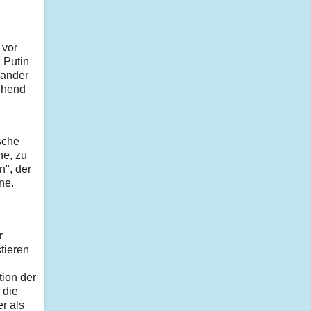
 vor
 Putin
nander
ehend
sche
he, zu
", der
ine.
r
tieren
tion der
 die
r als