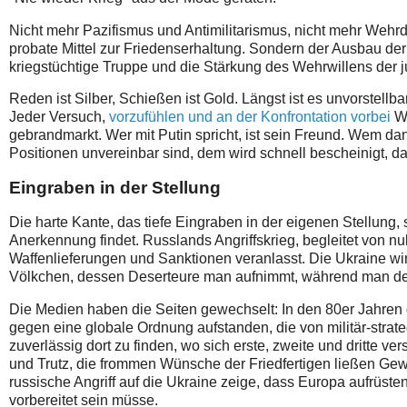
Nicht mehr Pazifismus und Antimilitarismus, nicht mehr Wehr
probate Mittel zur Friedenserhaltung. Sondern der Ausbau de
kriegstüchtige Truppe und die Stärkung des Wehrwillens der 
Reden ist Silber, Schießen ist Gold. Längst ist es unvorstell
Jeder Versuch,
vorzufühlen und an der Konfrontation vorbei
W
gebrandmarkt. Wer mit Putin spricht, ist sein Freund. Wem dan
Positionen unvereinbar sind, dem wird schnell bescheinigt, d
Eingraben in der Stellung
Die harte Kante, das tiefe Eingraben in der eigenen Stellung,
Anerkennung findet. Russlands Angriffskrieg, begleitet von n
Waffenlieferungen und Sanktionen veranlasst. Die Ukraine wird 
Völkchen, dessen Deserteure man aufnimmt, während man dene
Die Medien haben die Seiten gewechselt: In den 80er Jahren 
gegen eine globale Ordnung aufstanden, die von militär-strat
zuverlässig dort zu finden, wo sich erste, zweite und dritte 
und Trutz, die frommen Wünsche der Friedfertigen ließen Gewa
russische Angriff auf die Ukraine zeige, dass Europa aufrüst
vorbereitet sein müsse.