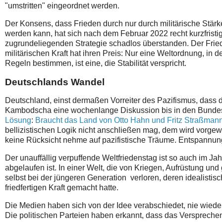
"umstritten" eingeordnet werden.
Der Konsens, dass Frieden durch nur durch militärische Stärk
werden kann, hat sich nach dem Februar 2022 recht kurzfristig
zugrundeliegenden Strategie schadlos überstanden. Der Fried
militärischen Kraft hat ihren Preis: Nur eine Weltordnung, in
Regeln bestimmen, ist eine, die Stabilität verspricht.
Deutschlands Wandel
Deutschland, einst dermaßen Vorreiter des Pazifismus, dass 
Kambodscha eine wochenlange Diskussion bis in den Bundesta
Lösung
:
Braucht das Land von Otto Hahn und Fritz Straßman
bellizistischen Logik nicht anschließen mag, dem wird vorgewor
keine Rücksicht nehme auf pazifistische Träume. Entspannung, 
Der unauffällig verpuffende Weltfriedenstag ist so auch im Ja
abgelaufen ist. In einer Welt, die von Kriegen, Aufrüstung und 
selbst bei der jüngeren Generation verloren, deren idealistisc
friedfertigen Kraft gemacht hatte.
Die Medien haben sich von der Idee verabschiedet, nie wiede
Die politischen Parteien haben erkannt, dass das Versprechen