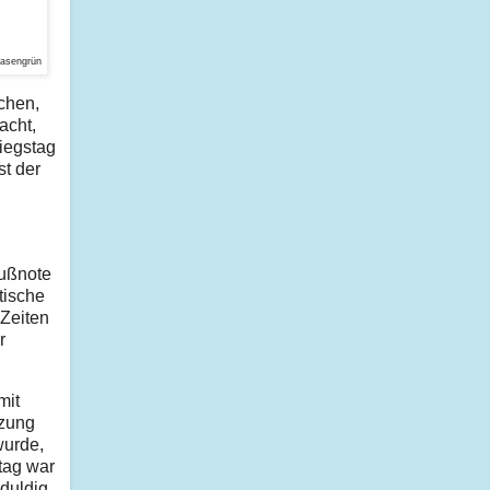
Rasengrün
schen,
acht,
riegstag
st der
Fußnote
tische
 Zeiten
r
 mit
tzung
wurde,
tag war
eduldig