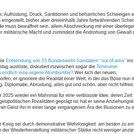
e, Aufrüstung, Druck, Sanktionen und beharrliches Schweigen e
 eingestellt, bisher aber dreieinhalb Jahre fortwährenden Schei
e muss bewaffnet sein, allein Abschreckung mit einer überleg
 der militärische Macht und zumindest die Androhung von Gewalt 
die
Entsendung von 15 Bundeswehr-Sanitätern "out of area"
ins
g auslöste, diskutiert inzwischen sogar die
Teheraner
n endlich eine eigene Atombombe?
Wer sich der neuen,
fen, er ignoriere die Realität einer Welt, in der das Böse nun 
Diplomatie, Abrüstung, alles gut und schön, aber nicht hilfreic
hr 2025 wieder ein Mahnmal für eine verblasste Idee, deren Zeit
geopolitischen Rivalitäten geprägt ist, hat er seine Anziehungsk
her Geist ihn in einer lange vergangenen Ära der Illusionen zu e
r Kireg sei durch demonstrative Wehrlosigkeit am besten zu err
 der Wiederherstellung militärischer Stärke nicht weniger anzi