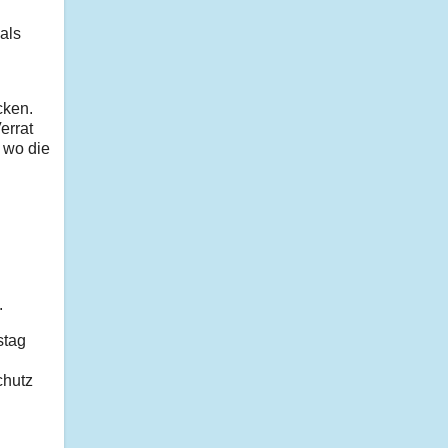
als
cken.
errat
, wo die
.
stag
chutz