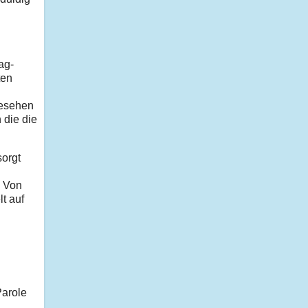
ag-
ten
gesehen
 die die
sorgt
. Von
t auf
Parole