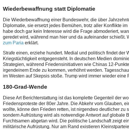
Wiederbewaffnung statt Diplomatie
Die Wiederbewaffnung einer Bundeswehr, die über Jahrzehnte 
Diplomatie, sie ersetzt jedes Bemühen, trotz aller Konflikte i
habe doch gar kein Interesse wird die Frage abmoderiert, war
geredet wird, während man hier und da aufeinander schießt
zum Paria
erklärt.
Strafe einen, erziehe hundert. Medial und politisch findet der 
Kriegstüchtigkeit entgegensteht. In deutschen Medien domini
Strategien, während Friedensinitiativen wie Chinas 12-Punkte
irgendeinem Ende zu kommen, verhöhnt werden. Tagesschau
im Westen auf Skepsis stoße. Trump wird immer wieder eine Pa
180-Grad-Wende
Diese Art Berichterstattung ist das komplette Gegenteil der w
Friedensproteste der 80er Jahre. Die Abkehr vom Glauben, eine
wollte, könne den Frieden retten, ist nirgendwo deutlicher zu
sondern Aufrüstung wird als notwendige Antwort auf globale B
Furchtsamen abgetan wird. Die politische Landschaft zeigt ei
militärische Aufrüstung. Nur am Rand existieren Kleinstparte