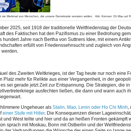
ist sie Merkmal von Menschen, die unsere Demokratie verraten wollen.
Abb: Kümram: EU-Blau auf 
ber 2025, seit 1918 der traditionelle Weltfriedenstag der Deut
raft des Faktischen hat den Pazifismus zu einer Bedrohung gem
s hundert Jahre nach Bertha von Suttners Idee, mit einem Antik
dschaften erfüllt von Friedenssehnsucht und zugleich von Ang
u werden.
äuel des Zweiten Weltkrieges, ist der Tag heute nur noch eine 
in Platz mehr für Relikte aus einer Vergangenheit, in der geopoli
 sei gerade jetzt Zeit zur Entspannung. Die Strategien, die in
ellvertreterkriege ausfechten ließen, die dann und wann auch ih
 Gegenwart.
 schlimmere Ungeheuer als
Stalin, Mao, Lenin oder Ho Chi Minh
,
uf
einer Stufe mit Hitler
. Die Konsequenzen dieser Lageeinschä
Ost und West teilte und hier und da an heißen Fronten gekämpft 
on sprach mit Moskau, Bonn mit Ostberlin und der Weltfriedens
, in der Verhandlungen die Wünsche der einen Seite so lange g