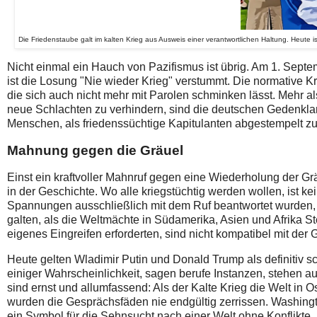
Die Friedenstaube galt im kalten Krieg aus Ausweis einer verantwortlichen Haltung. Heute 
Nicht einmal ein Hauch von Pazifismus ist übrig. Am 1. Septem
ist die Losung "Nie wieder Krieg" verstummt. Die normative K
die sich auch nicht mehr mit Parolen schminken lässt. Mehr al
neue Schlachten zu verhindern, sind die deutschen Gedenklan
Menschen, als friedenssüchtige Kapitulanten abgestempelt z
Mahnung gegen die Gräuel
Einst ein kraftvoller Mahnruf gegen eine Wiederholung der Gr
in der Geschichte. Wo alle kriegstüchtig werden wollen, ist ke
Spannungen ausschließlich mit dem Ruf beantwortet wurden, es
galten, als die Weltmächte in Südamerika, Asien und Afrika St
eigenes Eingreifen erforderten, sind nicht kompatibel mit der
Heute gelten Wladimir Putin und Donald Trump als definitiv
einiger Wahrscheinlichkeit, sagen berufe Instanzen, stehen a
sind ernst und allumfassend: Als der Kalte Krieg die Welt in 
wurden die Gesprächsfäden nie endgültig zerrissen. Washingt
ein Symbol für die Sehnsucht nach einer Welt ohne Konflikte