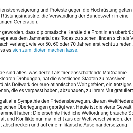
dienstverweigerung und Proteste gegen die Hochrüstung gelten 
r Rüstungsindustrie, die Verwandlung der Bundeswehr in eine
jungen Generation.
bar geworden, dass diplomatische Kanäle die Frontlinien überbrü
ege aus dem Jammertal des Todes zu suchen, finden sich als V
ach verlangt, wie vor 50, 60 oder 70 Jahren erst recht zu reden
ass es
sich zum Idioten machen lasse.
 sie sind alles, was derzeit als friedensschaffende Maßnahme
uklearen Drohungen, hat die westlichen Staaten zu massiven
als Bollwerk der euro-atlantischen Welt gefeiert, ein trotziges
n, die es verpasst haben, abzuhauen, zu ihrem Mut gratuliert
galt alle Sympathie den Friedensbewegten, die am Weltfrieden
egischen Überlegungen geprägt war. Heute ist die vierte Gewalt
versammelt haben: Die ersehnte friedliche Weltordnung brauche S
lt und Konflikte nun mal nicht aus der Welt verschwinden, der
en, abschrecken und auf eine militärische Auseinandersetzung