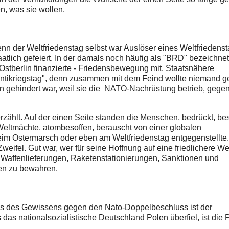
n, was sie wollen.
enn der Weltfriedenstag selbst war Auslöser eines Weltfriedenst
atlich gefeiert. In der damals noch häufig als "BRD" bezeichne
s Ostberlin finanzierte - Friedensbewegung mit. Staatsnähere
ntikriegstag", denn zusammen mit dem Feind wollte niemand 
n gehindert war, weil sie die NATO-Nachrüstung betrieb, gegen
erzählt. Auf der einen Seite standen die Menschen, bedrückt, be
Weltmächte, atombesoffen, berauscht von einer globalen
im Ostermarsch oder eben am Weltfriedenstag entgegenstellte
eifel. Gut war, wer für seine Hoffnung auf eine friedlichere Wel
r Waffenlieferungen, Raketenstationierungen, Sanktionen und
eden zu bewahren.
ds des Gewissens gegen den Nato-Doppelbeschluss ist der
das nationalsozialistische Deutschland Polen überfiel, ist die 