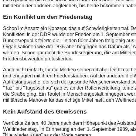
mit denen der anderen abgleichen, bis beide bekommen habe
Ein Konflikt um den Friedenstag
Schon im Ansatz ein Konzept, das auf Schwierigkeiten traf. D
Konfliktes: In der DDR wurde der Frieden am 1. September sta
Bundesrepublik feierte die - in den 80er Jahren freigiebig au
Organisationen wie der DGB aber begingen das Datum als "A
werden. Schon gar nicht die Bundesregierung, die am Mitfeier
Friedensbewegten protestierten.
Auch nicht einfach, für die Medien seinerzeit aber leicht nach
und engagiert mit ihren Friedenstauben. Auf der anderen die 
Aufrüstungswelle, der sich der gesunde Menschenverstand be
"Taz" bis "Tagesschau" gab es an der Rollenverteilung keine Zw
die Straße ging. Ein Teufel in Menschengestalt hingegen, we
militärische Manöver für das richtige Mittel hielt, den Weltfri
Kein Aufstand des Gewissens
Verrückte Zeiten. 40 Jahre nach dem Höhepunkt des Aufstan
Weltfriedenstag, in Erinnerung an den 1. September 1939, als 
"Nie wieder Krieg" aus der Mode geraten.