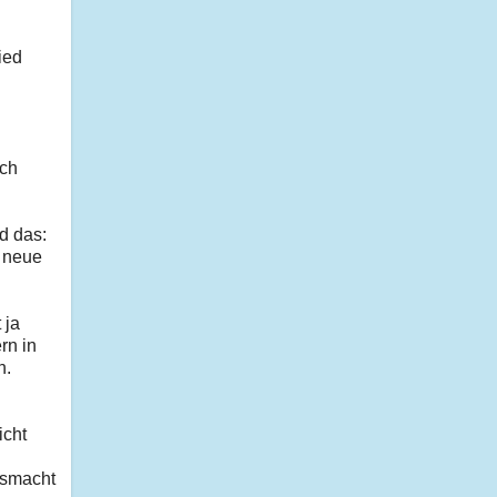
ied
ich
d das:
e neue
 ja
rn in
n.
icht
gsmacht