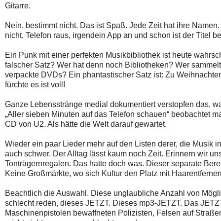
Gitarre.
Nein, bestimmt nicht. Das ist Spaß. Jede Zeit hat ihre Namen
nicht, Telefon raus, irgendein App an und schon ist der Tit
Ein Punk mit einer perfekten Musikbibliothek ist heute wahrsch
falscher Satz? Wer hat denn noch Bibliotheken? Wer sammelt 
verpackte DVDs? Ein phantastischer Satz ist: Zu Weihnachten l
fürchte es ist voll!
Ganze Lebensstränge medial dokumentiert verstopfen das, wa
„Aller sieben Minuten auf das Telefon schauen“ beobachtet ma
CD von U2. Als hätte die Welt darauf gewartet.
Wieder ein paar Lieder mehr auf den Listen derer, die Musik 
auch schwer. Der Alltag lässt kaum noch Zeit. Erinnern wir un
Tonträgernregalen. Das hatte doch was. Dieser separate Bere
Keine Großmärkte, wo sich Kultur den Platz mit Haarentferne
Beachtlich die Auswahl. Diese unglaubliche Anzahl von Möglich
schlecht reden, dieses JETZT. Dieses mp3-JETZT. Das JETZT 
Maschinenpistolen bewaffneten Polizisten, Felsen auf Straß