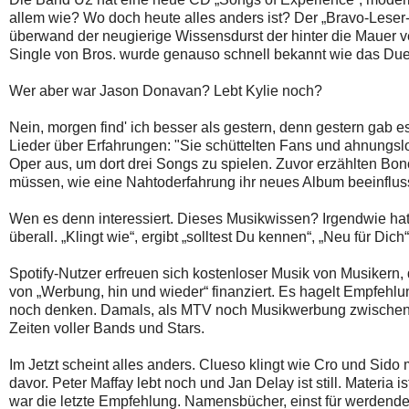
allem wie? Wo doch heute alles anders ist? Der „Bravo-Lese
überwand der neugierige Wissensdurst der hinter die Mauer v
Single von Bros. wurde genauso schnell bekannt wie das Du
Wer aber war Jason Donavan? Lebt Kylie noch?
Nein, morgen find' ich besser als gestern, denn gestern gab 
Lieder über Erfahrungen: "Sie schüttelten Fans und ahnungs
Oper aus, um dort drei Songs zu spielen. Zuvor erzählten Bo
müssen, wie eine Nahtoderfahrung ihr neues Album beeinflusst
Wen es denn interessiert. Dieses Musikwissen? Irgendwie ha
überall. „Klingt wie“, ergibt „solltest Du kennen“, „Neu für Dich
Spotify-Nutzer erfreuen sich kostenloser Musik von Musikern,
von „Werbung, hin und wieder“ finanziert. Es hagelt Empfehlu
noch denken. Damals, als MTV noch Musikwerbung zwischen 
Zeiten voller Bands und Stars.
Im Jetzt scheint alles anders. Clueso klingt wie Cro und Sido 
davor. Peter Maffay lebt noch und Jan Delay ist still. Materi
war die letzte Empfehlung. Namensbücher, einst für werdende