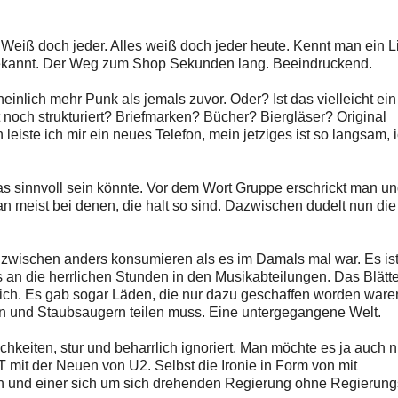
. Weiß doch jeder. Alles weiß doch jeder heute. Kennt man ein L
el bekannt. Der Weg zum Shop Sekunden lang. Beeindruckend.
einlich mehr Punk als jemals zuvor. Oder? Ist das vielleicht ein
noch strukturiert? Briefmarken? Bücher? Biergläser? Original
eiste ich mir ein neues Telefon, mein jetziges ist so langsam, 
s sinnvoll sein könnte. Vor dem Wort Gruppe erschrickt man un
n meist bei denen, die halt so sind. Dazwischen dudelt nun di
inzwischen anders konsumieren als es im Damals mal war. Es ist
s an die herrlichen Stunden in den Musikabteilungen. Das Blätte
ich. Es gab sogar Läden, die nur dazu geschaffen worden ware
rn und Staubsaugern teilen muss. Eine untergegangene Welt.
keiten, stur und beharrlich ignoriert. Man möchte es ja auch n
mit der Neuen von U2. Selbst die Ironie in Form von mit
en und einer sich um sich drehenden Regierung ohne Regierun