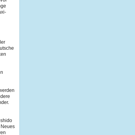
nge
xi-
ler
eutsche
ken
en
 werden
ndere
der.
ushido
. Neues
ren