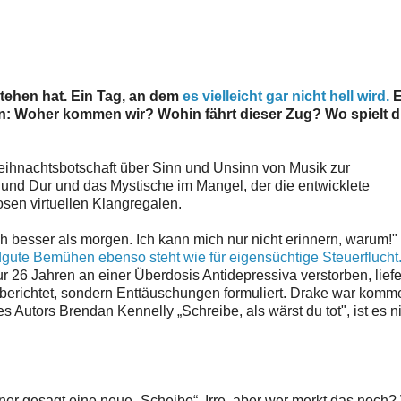
ustehen hat. Ein Tag, an dem
es vielleicht gar nicht hell wird.
E
n: Woher kommen wir? Wohin fährt dieser Zug? Wo spielt d
Weihnachtsbotschaft über Sinn und Unsinn von Musik zur
und Dur und das Mystische im Mangel, der die entwicklete
osen virtuellen Klangregalen.
 ich besser als morgen. Ich kann mich nur nicht erinnern, warum!"
dgute Bemühen ebenso steht wie für eigensüchtige Steuerflucht
r 26 Jahren an einer Überdosis Antidepressiva verstorben, liefe
 berichtet, sondern Enttäuschungen formuliert. Drake war komme
 Autors Brendan Kennelly „Schreibe, als wärst du tot", ist es ni
r gesagt eine neue „Scheibe“. Irre, aber wer merkt das noch?