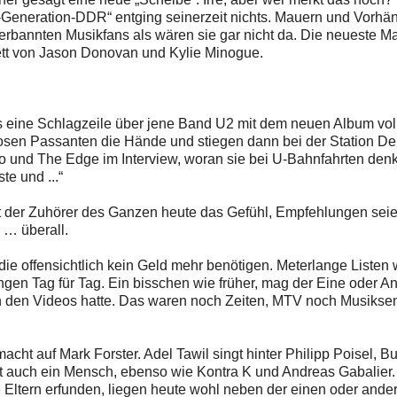
r-Generation-DDR“ entging seinerzeit nichts. Mauern und Vorhä
erbannten Musikfans als wären sie gar nicht da. Die neueste Ma
ett von Jason Donovan und Kylie Minogue.
es eine Schlagzeile über jene Band U2 mit dem neuen Album vol
losen Passanten die Hände und stiegen dann bei der Station D
no und The Edge im Interview, woran sie bei U-Bahnfahrten den
e und ...“
t der Zuhörer des Ganzen heute das Gefühl, Empfehlungen sei
“ … überall.
 die offensichtlich kein Geld mehr benötigen. Meterlange Listen
ngen Tag für Tag. Ein bisschen wie früher, mag der Eine oder A
den Videos hatte. Das waren noch Zeiten, MTV noch Musiksen
macht auf Mark Forster. Adel Tawil singt hinter Philipp Poisel, B
a ist auch ein Mensch, ebenso wie Kontra K und Andreas Gabalier
 Eltern erfunden, liegen heute wohl neben der einen oder ande