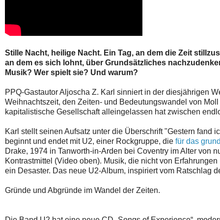
Stille Nacht, heilige Nacht. Ein Tag, an dem die Zeit stillz
an dem es sich lohnt, über Grundsätzliches nachzudenke
Musik? Wer spielt sie? Und warum?
PPQ-Gastautor Aljoscha Z. Karl sinniert in der diesjährigen 
Weihnachtszeit, den Zeiten- und Bedeutungswandel von Moll 
kapitalistische Gesellschaft alleingelassen hat zwischen endl
Karl stellt seinen Aufsatz unter die Überschrift "Gestern fand
beginnt und endet mit U2, einer Rockgruppe, die
für das grun
Drake, 1974 in Tanworth-in-Arden bei Coventry im Alter von nu
Kontrastmittel (Video oben). Musik, die nicht von Erfahrungen
ein Desaster. Das neue U2-Album, inspiriert vom Ratschlag des
Gründe und Abgründe im Wandel der Zeiten.
Die Band U2 hat eine neue CD „Songs of Experience“, moderne