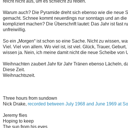
reicht nicht aus, um es schlecht zu reden.
Warum auch? Die Pyramide dreht sich ebenso wie die neue 
gemacht. Schnee kommt neuerdings nur sonntags und an die W
kompliziert machen? Die Überschrift lautet: Das Jahr ist fast r
unfreiwillig.
So ein „Morgen“ ist schon so eine Sache. Nicht zu wissen, 
Viel. Viel von allem. Wo viel ist, ist viel. Glück, Trauer, Geb
wissen ja. Nein, ich meine damit nicht die neue Scheibe von 
Weihnachten zaubert Jahr für Jahr Tränen ebenso Lächeln, d
Diese Zeit.
Weihnachtszeit.
Three hours from sundown
Nick Drake,
recorded between July 1968 and June 1969 at S
Jeremy flies
Hoping to keep
The sun from his eyes