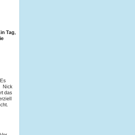
in Tag,
ie
 Es
.
Nick
rt das
rziell
cht.
 Vor