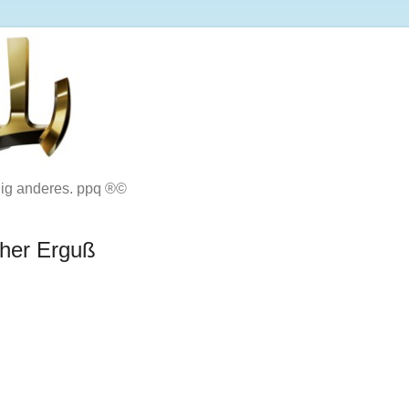
lig anderes. ppq ®©
cher Erguß