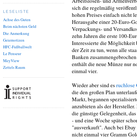
Arbeitslosen- und Armenverbä
sich die regelmäßig veröffe
LESELISTE
hohen Preises einfach nicht l
Achse des Guten
Herausgabe einer 20-Euro-Go
Beim nächsten Geld
Verpackungs- und Versandkost
Die Anmerkung
zehn Jahren die erste 100-Eur
Geiernotizen
Interessierte die Möglichkeit
HFC-Fußballwelt
der Zeit zu tun, wenn alle sta
Le Penseur
Banken zusammengebrochen sin
MeyView
enthält die neue Münze nur no
Zettels Raum
einmal vier.
Wieder aber sind es
ruchlose
die den großen Plan unterla
Markt, begannen spezialisiert
anzubieten als der Herstelle
die günstige Gelegenheit, da
- und eine Woche später scho
"ausverkauft". Auch bei Ebay
nicht einmal vier Gramm Gol