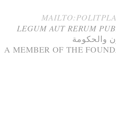
MAILTO:POLITPL
LEGUM AUT RERUM PU
ن
و
الحكومة
A M
EMBER
OF THE
FOUND