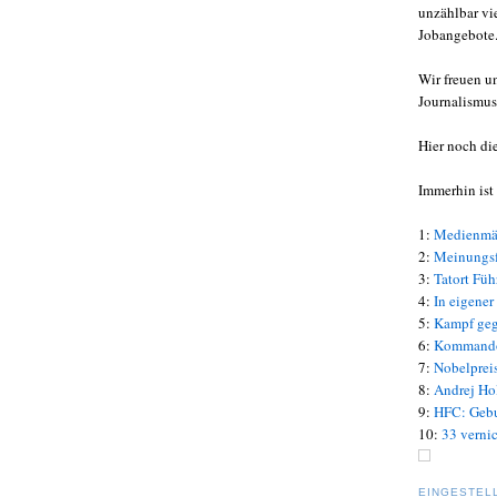
unzählbar vi
Jobangebote
Wir freuen u
Journalismus
Hier noch di
Immerhin ist 
1:
Medienmär
2:
Meinungsfr
3:
Tatort Füh
4:
In eigener
5:
Kampf geg
6:
Kommando 
7:
Nobelprei
8:
Andrej Hol
9:
HFC: Gebur
10:
33 verni
EINGESTEL