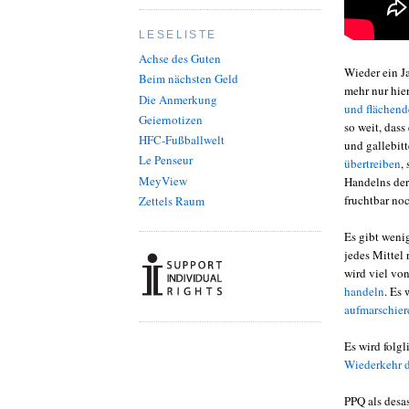
LESELISTE
Achse des Guten
Wieder ein J
Beim nächsten Geld
mehr nur hie
Die Anmerkung
und flächen
Geiernotizen
so weit, das
HFC-Fußballwelt
und gallebitt
Le Penseur
übertreiben
,
MeyView
Handelns de
fruchtbar no
Zettels Raum
Es gibt weni
jedes Mittel 
wird viel vo
handeln
. Es
aufmarschier
Es wird folgl
Wiederkehr 
PPQ als desa