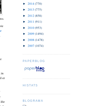
2014
(770)
►
2013
(775)
►
2012
(858)
►
den.
2011
(911)
►
wie
2010
(953)
►
ar
2009
(1494)
►
,
2008
(1478)
►
2007
(1074)
►
er
PAPERBLOG
 in
l er
HISTATS
r
BLOGRAMA
 die