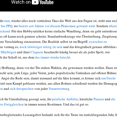
ahr
rum
, wieder alles noch verrückter. Dass die Welt aus den Fugen ist, steht nun nic
r
bei PPQ
, wo
bereits seit Jahren vor diesem Phänomen gewarnt wird.
Sondern
übera
deckend.
Für den Hobbysatiriker keine einfache Wandlung, denn sie geht unterdess
s es oft kaum noch geraten scheint, Standardwerkzeuge wie Übertreibung, Zuspitzun
ere Verschärfung einzusetzen. Die Realität selbst ist im Begriff,
zynischer zu
 sie vermag es,
noch irrwitziger witzig zu sein
und das fotografisch genaue abbilden 
r
Mächtigen
und ihrer
Claquere
beschreibt häufig besser als als jeder Spott, wie
ch der Schoß ist, aus dem
das immer wieder kriecht
.
g Hoffnung, denn vor der Tür stehen Wahlen, die gewonnen werden wollen. Dazu w
recht sein, jede Lüge, jeder Verrat, jedes populistische Umlenken auf offener Bühne
n Angst die Rede sein, damit niemand auf die Idee kommt, es könne sich
um Furcht
 wird zum Kampf geblasen werden, aus allen Rohren schießend werden die Demago
en
und
sich freisprechen
von jeder
Verantwortung.
ich für Unterhaltung gesorgt sein, für
peinliche Auftritte
, hässliche
Pannen
und
die
des Ewiggleichen
in immer neuen Kostümen. Und das ist gut so.
sterbegleitendes Leseangebot bedankt sich für die Treue im zurückliegenden Jahr, f