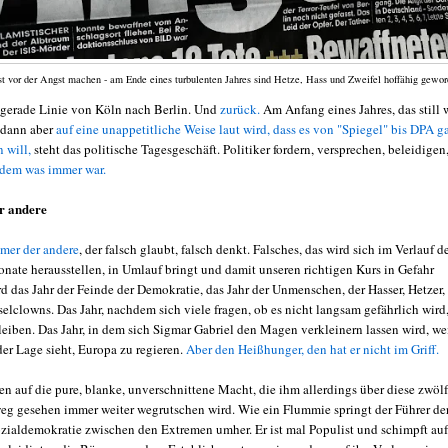
t vor der Angst machen - am Ende eines turbulenten Jahres sind Hetze, Hass und Zweifel hoffähig gewor
e gerade Linie von Köln nach Berlin. Und
zurück.
Am Anfang eines Jahres, das still 
, dann aber
auf eine unappetitliche Weise laut wird, dass es von "Spiegel" bis DPA g
n will,
steht das politische Tagesgeschäft. Politiker fordern, versprechen, beleidigen
dem was immer war.
er andere
mmer der andere
, der falsch glaubt, falsch denkt. Falsches, das wird sich im Verlauf d
nate herausstellen, in Umlauf bringt und damit unseren richtigen Kurs in Gefahr
rd das Jahr der Feinde der Demokratie, das Jahr der Unmenschen, der Hasser, Hetzer,
selclowns. Das Jahr, nachdem sich viele fragen, ob es nicht langsam gefährlich wird,
eiben. Das Jahr, in dem sich Sigmar Gabriel den Magen verkleinern lassen wird, wei
der Lage sieht, Europa zu regieren.
Aber den Heißhunger, den hat er nicht im Griff.
en auf die pure, blanke, unverschnittene Macht, die ihm allerdings über diese zwölf
g gesehen immer weiter wegrutschen wird. Wie ein Flummie springt der Führer de
zialdemokratie zwischen den Extremen umher. Er ist mal Populist und schimpft auf