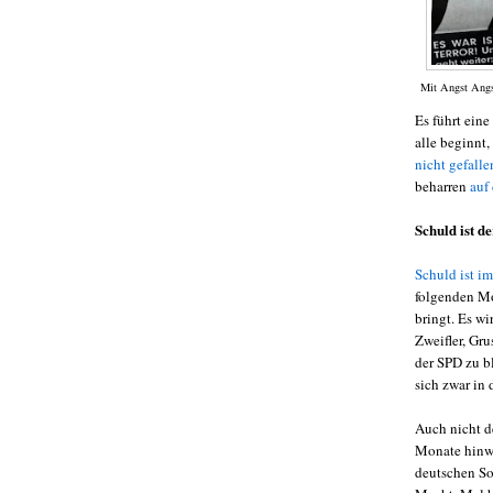
Mit Angst Angs
Es führt ein
alle beginnt
nicht gefalle
beharren
auf 
Schuld ist d
Schuld ist i
folgenden Mo
bringt. Es wi
Zweifler, Gru
der SPD zu bl
sich zwar in 
Auch nicht d
Monate hinwe
deutschen So