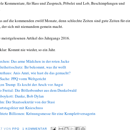
ele Kommentare, für Hass und Zuspruch, Pöbelei und Lob, Beschimpfungen und
.
ns auf die kommenden zwölf Monate, denn schlechte Zeiten sind gute Zeiten für ei
, der sich mit niemandem gemein macht.
e meistgelesenen Artikel des Jahrgangs 2016.
klar: Kommt nie wieder, so ein Jahr.
chen: Das arme Mädchen in der roten Jacke
eiheitsschutz: Ihr bekommt, was ihr wollt
rerhaus: Anis Amri, wie hast du das gemacht?
 Sache: PPQ vorm Weltgericht
en Trump: Es kocht der Arsch vor Angst
Freital: Die Böllerbomber aus dem Dunkelwald
sboykott: Danke, Bob Dylan
m: Der Staatssekretär von der Stasi
tstagsfeier mit Knieschuss
chtete Billionen: Krönungsmesse für eine Komplettversagerin
LT VON
PPQ
1 KOMMENTAR