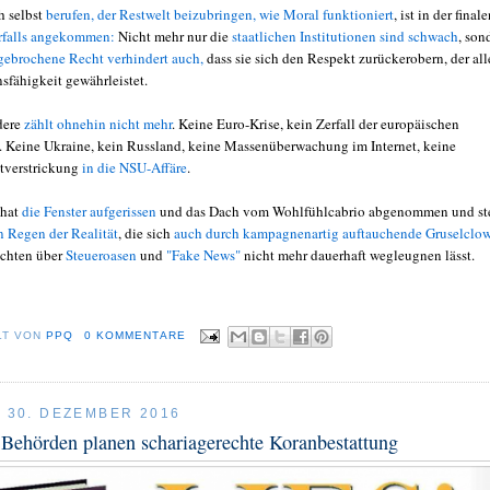
h selbst
berufen, der Restwelt beizubringen, wie Moral funktioniert
, ist in der final
rfalls angekommen:
Nicht mehr nur die
staatlichen Institutionen sind schwach
, son
 gebrochene Recht verhindert auch,
dass sie sich den Respekt zurückerobern, der all
sfähigkeit gewährleistet.
dere
zählt ohnehin nicht mehr
. Keine Euro-Krise, kein Zerfall der europäischen
n. Keine Ukraine, kein Russland, keine Massenüberwachung im Internet, keine
tverstrickung
in die NSU-Affäre
.
 hat
die Fenster aufgerissen
und das Dach vom Wohlfühlcabrio abgenommen und st
n Regen der Realität
, die sich
auch durch kampagnenartig auftauchende Gruselclow
ichten über
Steueroasen
und
"Fake News"
nicht mehr dauerhaft wegleugnen lässt.
LT VON
PPQ
0 KOMMENTARE
, 30. DEZEMBER 2016
Behörden planen schariagerechte Koranbestattung