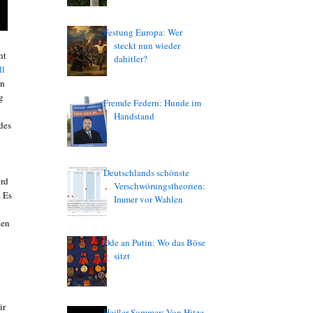
Festung Europa: Wer
steckt nun wieder
ht
dahitler?
ll
en
g
Fremde Federn: Hunde im
Handstand
des
Deutschlands schönste
ird
Verschwörungstheorien:
. Es
Immer vor Wahlen
gen
Ode an Putin: Wo das Böse
sitzt
ür
Heißer Sommer: Von Hitze