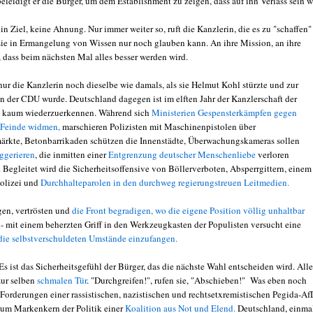
leidigt er die Bürger, um dem Establishment zu zeigen, dass auf ihn Verlass sein w
n Ziel, keine Ahnung. Nur immer weiter so, ruft die Kanzlerin, die es zu "schaffen"
 sie in Ermangelung von Wissen nur noch glauben kann. An ihre Mission, an ihre
, dass beim nächsten Mal alles besser werden wird.
nur die Kanzlerin noch dieselbe wie damals, als sie Helmut Kohl stürzte und zur
in der CDU wurde. Deutschland dagegen ist im elften Jahr der Kanzlerschaft der
 kaum wiederzuerkennen. Während sich
Ministerien Gespensterkämpfen gegen
 Feinde widmen,
marschieren Polizisten mit Maschinenpistolen über
rkte, Betonbarrikaden schützen die Innenstädte, Überwachungskameras sollen
uggerieren
, die inmitten einer
Entgrenzung deutscher Menschenliebe
verloren
 Begleitet wird die Sicherheitsoffensive von Böllerverboten, Absperrgittern, einem
olizei und
Durchhalteparolen in den durchweg regierungstreuen Leitmedien.
en, vertrösten und
die Front begradigen, wo die eigene Position völlig unhaltbar
t
- mit einem beherzten Griff in den Werkzeugkasten der Populisten versucht eine
e die selbstverschuldeten Umstände einzufangen.
Es ist das Sicherheitsgefühl der Bürger, das die nächste Wahl entscheiden wird. Alle
zur selben
schmalen Tür
. "Durchgreifen!", rufen sie, "Abschieben!" Was eben noch
Forderungen einer rassistischen, nazistischen und rechtsetxremistischen Pegida-Af
zum Markenkern der Politik einer
Koalition aus Not und Elend.
Deutschland, einma