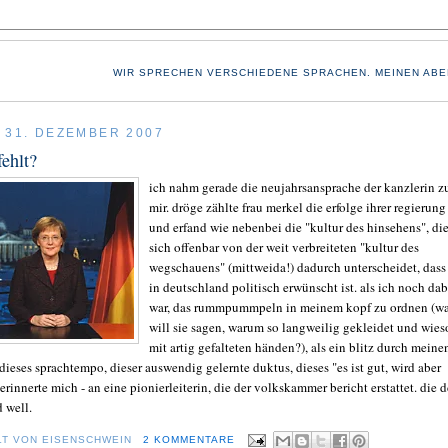
WIR SPRECHEN VERSCHIEDENE SPRACHEN. MEINEN ABE
 31. DEZEMBER 2007
fehlt?
ich nahm gerade die neujahrsansprache der kanzlerin z
mir. dröge zählte frau merkel die erfolge ihrer regierung
und erfand wie nebenbei die "kultur des hinsehens", di
sich offenbar von der weit verbreiteten "kultur des
wegschauens" (mittweida!) dadurch unterscheidet, dass 
in deutschland politisch erwünscht ist. als ich noch dab
war, das rummpummpeln in meinem kopf zu ordnen (w
will sie sagen, warum so langweilig gekleidet und wies
mit artig gefalteten händen?), als ein blitz durch meine
dieses sprachtempo, dieser auswendig gelernte duktus, dieses "es ist gut, wird aber
erinnerte mich - an eine pionierleiterin, die der volkskammer bericht erstattet. die d
d well.
LT VON
EISENSCHWEIN
2 KOMMENTARE