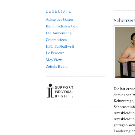
LESELISTE
Schonzeit
Achse des Guten
Beim nächsten Geld
Die Anmerkung
Geiernotizen
HFC-Fußballwelt
Le Penseur
MeyView
Zettels Raum
Die hat er vi
damit aber "w
Kehrer trägt,
Schornsteinfe
Amtskleidung
Amtskleidung
getragen werd
Landesregier