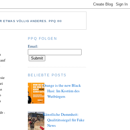
R ETWAS VÖLLIG ANDERES. PPQ ®©
PPQ FOLGEN
Email:
u
 auf
e
BELIEBTE POSTS
sie
ei
Orange is the new Black
as
Hasi: Im Kostüm des
o
Wutbürgers
n
dr -
Künstliche Dummheit:
Qualitätssiegel für Fake
News