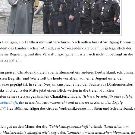
m Cardigan, ein Feldherr mit Gärtnerschürze. Nach außen hin ist Wolfgang Böhmer,
ident des Landes Sachsen-Anhalt, ein Vorzeigedemokrat, der nur gelegentlich der
 seine Regierung und ihre Verwaltungsorgane müssten sich nicht unbedingt an die
setze halten.
 im greisen Christdemokraten aber schlummert ein anderes Deutschland, schlummer
ssen Begriffs- und Wertewelt bis heute vor allem von einer Jugend unter der
auze geprägt ist. In seiner Neujahrsansprache ließ der Sachse aus Dürrhennersdorf
nks und rechts der Mitte jetzt einen Blick werfen in die tiefen, dunklen
ten seines stets ungekämmten Charakterschädels:
"Ich werbe sehr für eine solche
meinschaft
, die in der Not zusammensteht und in besseren Zeiten den Erfolg
ilt"
, ließ Böhmer, Träger des Großes Verdienstkreuzes mit Stern und Schulterband, 
 sich gut an den Mann, der die
"Schicksalsgemeinschaft"
erfand:
"Denn nicht um
 Ministerstühle kämpfen wir",
sagte der,
"sondern um den deutschen Menschen, d