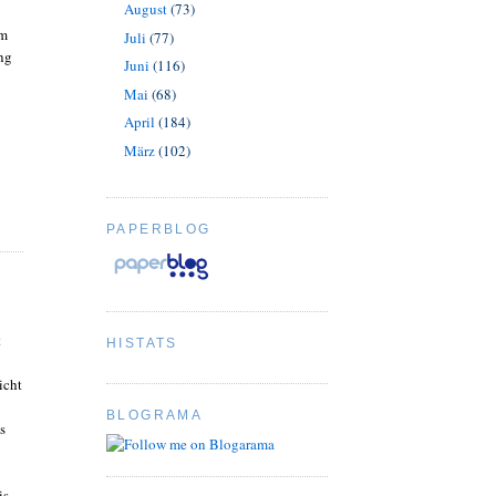
August
(73)
um
Juli
(77)
ng
Juni
(116)
Mai
(68)
April
(184)
März
(102)
PAPERBLOG
t
HISTATS
icht
BLOGRAMA
s
is