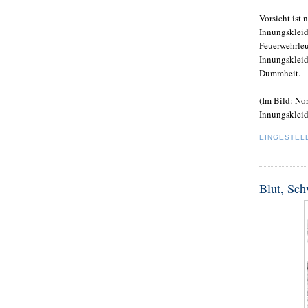
Vorsicht ist
Innungskleid
Feuerwehrleu
Innungskleid
Dummheit.
(Im Bild: No
Innungskleid
EINGESTEL
Blut, Sch