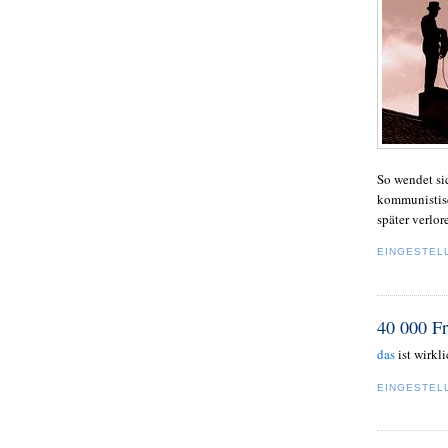
So wendet sic
kommunistisc
später verlor
EINGESTEL
40 000 Fr
das
ist wirkli
EINGESTEL