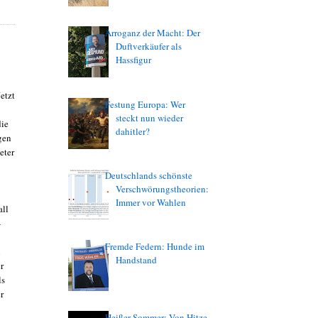
Arroganz der Macht: Der
Duftverkäufer als
Hassfigur
etzt
Festung Europa: Wer
steckt nun wieder
die
dahitler?
gen
eter
Deutschlands schönste
Verschwörungstheorien:
Immer vor Wahlen
all
-
Fremde Federn: Hunde im
n
Handstand
r
ls
r
Heißer Sommer: Von Hitze