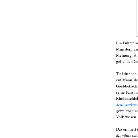
Ein Führer i
Ministerpräs
Meinung ist,
geltenden Ge
Tief drinnen
ein Mann, de
Goebbelsschn
seine Fans li
Rindenschich
Schicksalsge
gemeinsam te
Volk wissen.
Das erinnert
Mandate oder