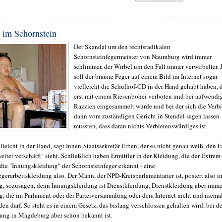
 im Schornstein
Der Skandal um den rechtsradikalen
Schornsteinfegermeister von Naumburg wird immer
schlimmer, der Wirbel um den Fall immer verwirbelter. J
soll der braune Feger auf einem Bild im Internet sogar
vielleicht die Schulhof-CD in der Hand gehabt haben, 
erst mit einem Riesenbohei verboten und bei aufwendi
Razzien eingesammelt wurde und bei der sich die Verbi
dann vom zuständigen Gericht in Stendal sagen lassen
mussten, dass daran nichts Verbietenswürdiges ist.
elleicht in der Hand, sagt Innen-Staatssekretär Erben, der es nicht genau weiß, den F
eiter verschärft" sieht. Schließlich haben Ermittler in der Kleidung, die der Extrem
 die "Innungskleidung" der Schornsteinfeger erkannt - eine
gerarbeitskleidung also. Der Mann, der NPD-Kreisparlamentarier ist, posiert also i
, sozusagen, denn Innungskleidung ist Dienstkleidung, Dienstkleidung aber imme
, die im Parlament oder der Parteiversammlung oder dem Internet nicht und niema
en darf. So steht es in einem Gesetz, das bislang verschlossen gehalten wird, bei de
ung in Magdeburg aber schon bekannt ist.