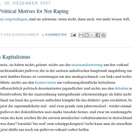
, 30. DEZEMBER 2007
olitical Motives for Not Raping
en vergewaltigen
, sind sie schweine. wenn nicht, dann auch. wer mehr wissen will,
LT VON
EISENSCHWEIN
1 KOMMENTAR
s Kapitalismus
nein, sie haben nichts gelernt. nichts aus der
auseinandersetzung
um den verkauf
rechtsradikaler pullover, die in der sachsen-anhaltischen hauptstadt magdeburg un
weit darüber hinaus zu verwirrungen um den modegeschmack von links und rechts
führte. nichts aus den
kontroversen
um verfassungsfeindliche kritzeleien
offensichtlich politisch desorientierter jugendlicher. und nichts aus den
debatten
u
berufsverbote für die staatsordnung untergrabende schornsteinfeger. als hätte nicht
fanal um fanal das gewissen aufrechter kämpfer für das definitiv gute erschüttert, br
jetzt die supermarktkette real - und zwar gerade zum jahreswechsel - wieder einmal
pullover der diskreditierten nazi-marke lonsdale heraus. und zwar im sonderangebo
wenn das kein zeichen für die erosion moralischer verhaltensmuster in deutschland 
was dann? lonsdale! bei real! zum schnäppchenpreis! tiefer kann man als einzelhän
 jetzt dürfte nur noch ein pullover-verkauf-verbot helfen.