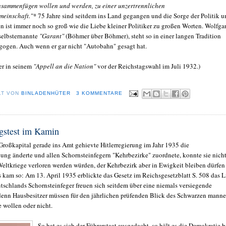
usammenfügen wollen und werden, zu einer unzertrennlichen
meinschaft."*
75 Jahre sind seitdem ins Land gegangen und die Sorge der Politik 
 ist immer noch so groß wie die Liebe kleiner Politiker zu großen Worten. Wolfga
selbsternannte
"Garant"
(Böhmer über Böhmer), steht so in einer langen Tradition
ogen. Auch wenn er gar nicht "Autobahn" gesagt hat.
ler in seinem
"Appell an die Nation"
vor der Reichstagswahl im Juli 1932.)
LT VON
BINLADENHÜTER
3 KOMMENTARE
gstest im Kamin
Großkapital gerade ins Amt gehievte Hitlerregierung im Jahr 1935 die
ng änderte und allen Schornsteinfegern "Kehrbezirke" zuordnete, konnte sie nich
Weltkriege verloren werden würden, der Kehrbezirk aber in Ewigkeit bleiben dürfen
s kam so: Am 13. April 1935 erblickte das Gesetz im Reichsgesetzblatt S. 508 das L
utschlands Schornsteinfeger freuen sich seitdem über eine niemals versiegende
denn Hausbesitzer müssen für den jährlichen prüfenden Blick des Schwarzen manne
e wollen oder nicht.
So hat es sich der Führerstaat ausgedacht, so hält es die Demokratie b