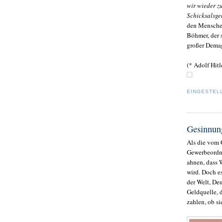
wir wieder z
Schicksalsge
den Menschen
Böhmer, der 
großer Demag
(* Adolf Hit
EINGESTEL
Gesinnun
Als die vom 
Gewerbeordnu
ahnen, dass 
wird. Doch e
der Welt, De
Geldquelle, 
zahlen, ob si