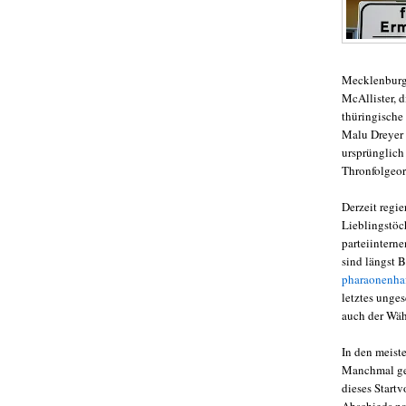
Mecklenburg-
McAllister, 
thüringische
Malu Dreyer 
ursprünglich
Thronfolgeor
Derzeit regi
Lieblingstöc
parteiintern
sind längst B
pharaonenha
letztes unge
auch der Wäh
In den meiste
Manchmal geht
dieses Start
Abschieds na