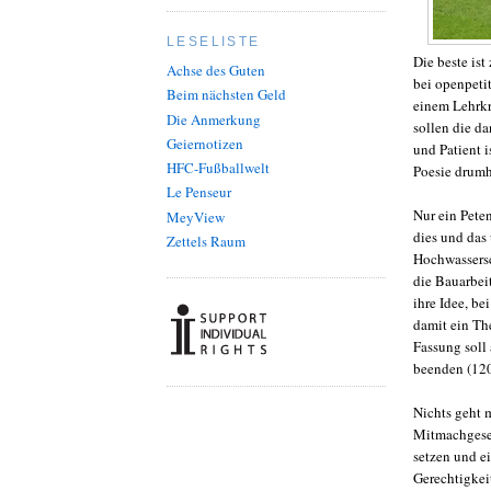
LESELISTE
Die beste ist
Achse des Guten
bei openpetit
Beim nächsten Geld
einem Lehrkr
Die Anmerkung
sollen die d
Geiernotizen
und Patient 
HFC-Fußballwelt
Poesie drum
Le Penseur
Nur ein Peten
MeyView
dies und das
Zettels Raum
Hochwassersc
die Bauarbei
ihre Idee, b
damit ein The
Fassung soll
beenden (120
Nichts geht m
Mitmachgesel
setzen und e
Gerechtigkeit