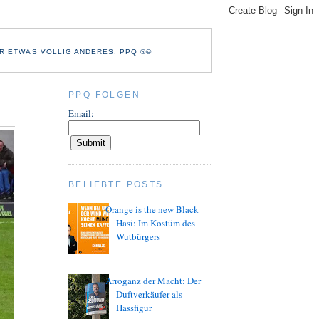
R ETWAS VÖLLIG ANDERES. PPQ ®©
PPQ FOLGEN
Email:
BELIEBTE POSTS
Orange is the new Black
Hasi: Im Kostüm des
Wutbürgers
Arroganz der Macht: Der
Duftverkäufer als
Hassfigur