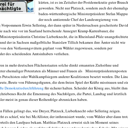
kürten, ist es im Zeitalter der Postdemokratie guter Brauc
geworden. Nicht nur Platzeck, sondern auch der ehemalig
baden-württembergische Ministerpräsident Stefan Mappu
der noch amtierende Chef der Landesregierung von
Vorpommern Erwin Sellering, der dann später in Niedersachsen gescheiterte Davi
die nach wie vor im Saarland herrschende Annegret Kramp-Karrenbauer, die
 Ministerpräsidentin Christine Lieberknecht, die in Rheinland-Pfalz unangefochtet
und der in Sachsen maßgelbliche Stanislaw Tillich bekamen ihre Ämter nicht wie
 von den Verfassungsvätern geplant vom Wähler zugewiesen, sondern per
der des scheidenden Amtsinhabers verliehen.
eren in mehr deutschen Flächenstaaten solche direkt ernannten Ziehsöhne und
hter ehemaliger Potentaten als Männer und Frauen als Ministerpräsidentenposten
en Putschisten oder Wahlkampfsiegern anderer Koalitionen besetzt werden. Die Län
eute, Beute von Führungsfiguren, die dem freien Spiel der Kräfte misstrauen und ei
fte Demokratiedurchführung
für sicherer halten. Scheidet der König aus, bleibt ihm
schriebenes Recht die Ernennung des Nachfolgers, die Partei, Landtag und letztlich
ler meist in genau dieser Reihenfolge abzunicken haben.
n Fällen gelingt das, wie Dreyer, Platzeck, Lieberknecht oder Sellering zeigen.
 es schief, wie bei McAllister, der inthronisiert wurde, vom Wähler aber dann trot
vorteils den Laufpass bekam. Matthias Platzeck erweist sich im Moment seines
ch langem Leiden als perfekter Schüler der postdemokratischen Schule: Mit seine