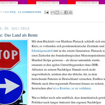
LT VON
PPQ
15 KOMMENTARE
, 30. JULI 2013
e: Das Land als Beute
Mit dem Rücktritt von Matthias Platzeck schließt sich ein
Kreis, es vollenden sich postdemokratische Zustände und
Erbefolgemodell
tritt in die zweite Generation. Platzeck w
einst Ziehsohn des brandenburgischen Ministerpräsident
Manfred Stolpe gewesen – als dieser amtsmüde wurde,
ernannte er den agilen Umwelthygieniker ohne DDR-
Altlasten zu seinem Nachfolger. Damals noch recht
ungewöhnlich, seitdem aber die übliche Art, in dem
herrschende Parteien in Deutschland versuchen, Einfluss 
Pfründe auch über regierende Personen hinaus zu sichern.
Inzwischen aber
ist es Routine, so zu verfahren.
War es früher noch sehr unüblich, dass demokratisch gewä
Politiker nach langer Amtszeit ihre eigenen Nachfolger