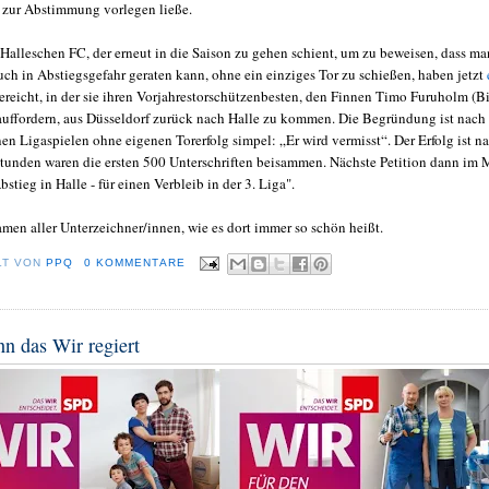
zur Abstimmung vorlegen ließe.
 Halleschen FC, der erneut in die Saison zu gehen schient, um zu beweisen, dass ma
uch in Abstiegsgefahr geraten kann, ohne ein einziges Tor zu schießen, haben jetzt
reicht, in der sie ihren Vorjahrestorschützenbesten, den Finnen Timo Furuholm (B
 auffordern, aus Düsseldorf zurück nach Halle zu kommen. Die Begründung ist nach
en Ligaspielen ohne eigenen Torerfolg simpel: „Er wird vermisst“. Der Erfolg ist n
tunden waren die ersten 500 Unterschriften beisammen. Nächste Petition dann im 
stieg in Halle - für einen Verbleib in der 3. Liga".
men aller Unterzeichner/innen, wie es dort immer so schön heißt.
LT VON
PPQ
0 KOMMENTARE
n das Wir regiert