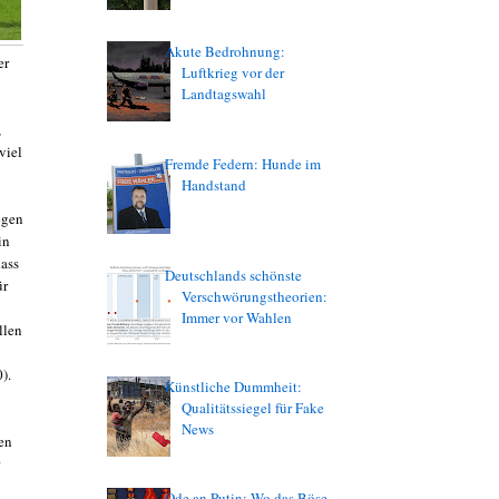
Akute Bedrohnung:
er
Luftkrieg vor der
Landtagswahl
,
viel
Fremde Federn: Hunde im
Handstand
egen
in
ass
Deutschlands schönste
ür
Verschwörungstheorien:
Immer vor Wahlen
llen
).
Künstliche Dummheit:
Qualitätssiegel für Fake
News
en
Ode an Putin: Wo das Böse