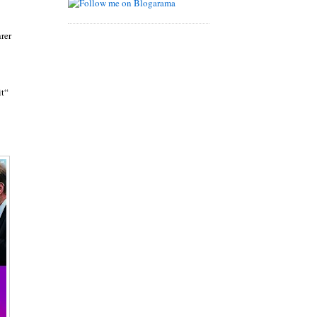
hrer
it“