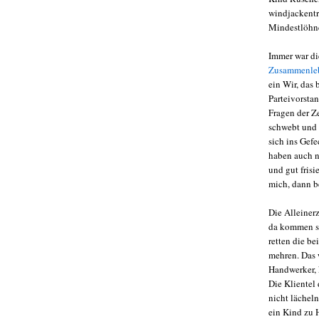
windjackentr
Mindestlöhne
Immer war di
Zusammenleb
ein Wir, das 
Parteivorsta
Fragen der Ze
schwebt und 
sich ins Gefe
haben auch ni
und gut frisi
mich, dann b
Die Alleiner
da kommen so
retten die b
mehren. Das w
Handwerker, k
Die Klientel 
nicht lächeln
ein Kind zu 