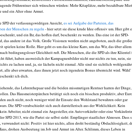
agende Frührentner sich wünschen würden: Mehr Kitaplätze, mehr bezahlbare Miet
 und ein Alter ohne Armut.
e SPD der verfassungswidrigen Ansicht,
es sei Aufgabe der Parteien, das
en der Menschen zu regeln
- hier setzt sie diese krude Idee offensiv um. Hier gibt e
beschenkt, und ein Ihr, das hoffen darf, beschenkt zu werden. Das eine ist der SPD-
nd, das andere ist das Volk. Große Visionen werden nicht angeboten, auch die große
it spielen keine Rolle. Hier geht es um das kleine Karo, um das Wir, das über allem
nach bedingungsloser Gleichheit ruft. Die Menschen, die die SPD als ihre Klientel 
cht führt, haben ausweislich der Kampagnenbilder nicht nur nichts zu tun, nein, sie
chts zu lachen und, ja, sie lächeln nicht einmal. Alle sind sie sichtlich wohlgenähr
ert, alle aber erwarten, dass ihnen jetzt noch irgendein Bonus überreicht wird. Wähl'
eschenkt ich dich.
ziehende, das Lehrerehepaar und die beiden missmutigen Rentner harren der Dinge,
llen. Das Hausmeisterpärchen betätigt sich noch ein bisschen produktiv, aber Eur
eiden auch nicht, noch weniger wird ihr Einsatz den Wohlstand bewahren oder gar
ars. Die SPD verabschiedet sich auch darstellerisch aus der Wirklichkeit. Kein
ein Arbeiter, nicht einmal ein Angesteller, ein Autoverkäufer oder eine Verkäuferin
der SPD 2013, wie die Partei sie selbst sieht: Empfänger staatlicher Almosen. Dass s
, verwundert nicht: Positiv ist hier nichts, allen droht beständig Obdachlosigkeit, d
Haus, drohen Ausbeutung im Job und Armut im Alter. Schlimm, dieses Leben in