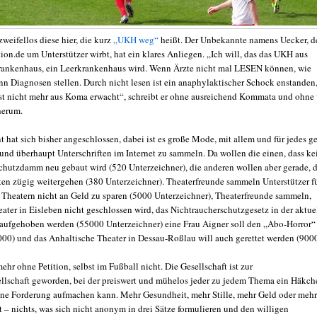
 zweifellos diese hier, die kurz
„UKH weg“
heißt. Der Unbekannte namens Uecker, d
ion.de um Unterstützer wirbt, hat ein klares Anliegen. „Ich will, das das UKH aus
ankenhaus, ein Leerkrankenhaus wird. Wenn Ärzte nicht mal LESEN können, wie
ann Diagnosen stellen. Durch nicht lesen ist ein anaphylaktischer Schock enstanden
ist nicht mehr aus Koma erwacht“, schreibt er ohne ausreichend Kommata und ohne 
herum.
t hat sich bisher angeschlossen, dabei ist es große Mode, mit allem und für jedes g
 und überhaupt Unterschriften im Internet zu sammeln. Da wollen die einen, dass ke
hutzdamm neu gebaut wird (520 Unterzeichner), die anderen wollen aber gerade, d
ten zügig weitergehen (380 Unterzeichner). Theaterfreunde sammeln Unterstützer f
ei Theatern nicht an Geld zu sparen (5000 Unterzeichner), Theaterfreunde sammeln,
ater in Eisleben nicht geschlossen wird, das Nichtraucherschutzgesetz in der aktue
 aufgehoben werden (55000 Unterzeichner) eine Frau Aigner soll den „Abo-Horror“
00) und das Anhaltische Theater in Dessau-Roßlau will auch gerettet werden (9000
ehr ohne Petition, selbst im Fußball nicht. Die Gesellschaft ist zur
lschaft geworden, bei der preiswert und mühelos jeder zu jedem Thema ein Häkch
ine Forderung aufmachen kann. Mehr Gesundheit, mehr Stille, mehr Geld oder mehr
 – nichts, was sich nicht anonym in drei Sätze formulieren und den willigen