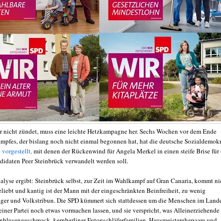
 nicht zündet, muss eine leichte Hetzkampagne her. Sechs Wochen vor dem Ende
mpfes, der bislang noch nicht einmal begonnen hat, hat die deutsche Sozialdemokr
vorgestellt,
mit denen der Rückenwind für Angela Merkel in einen steife Brise für
didaten Peer Steinbrück verwandelt werden soll.
nalyse ergibt: Steinbrück selbst, zur Zeit im Wahlkampf auf Gran Canaria, kommt ni
eliebt und kantig ist der Mann mit der eingeschränkten Beinfreiheit, zu wenig
ger und Volkstribun. Die SPD kümmert sich stattdessen um die Menschen im Land
einer Partei noch etwas vormachen lassen, und sie verspricht, was Alleinerziehende
blusengeschmack, kernberliner Futonschläferfamilien, Hausmeisterehepaare und