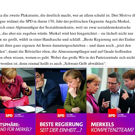
 ja die zweite Plakatserie, die deutlich macht, wer an allem schuld ist. Drei Motive i
e widmet die SPD in ihrem 150, Jahr der politischen Gegnerin Angela Merkel,
ich einer Alptraumfigur der Sozialdemokratie, weil sie zwar sozialdemokratische
, das aber nie zugeben würde. Merkel wird hier hingerichtet – sie lächelt nicht nur
n sie grollt, wühlt in einer Handtasche und schläft. „Beste Regierung seit der Einhe
mit ihrer ganz eigenen Art Ironie daruntergeschrieben – und dann noch „jetzt den
en“, damit die Bittsteller oben, die Almosenempfänger und auf Gnade hoffenden
 oben wissen, worum es geht. Wobei das große Wir in der Parteizentrale sich nicht
eworden ist, denn einmal heißt es auch „Schwarz-Gelb abwählen“.