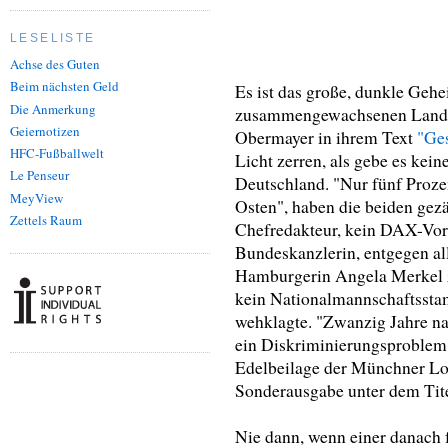
LESELISTE
Achse des Guten
Beim nächsten Geld
Es ist das große, dunkle Gehe
Die Anmerkung
zusammengewachsenen Landes
Geiernotizen
Obermayer in ihrem Text
"Ges
HFC-Fußballwelt
Licht zerren, als gebe es kei
Le Penseur
Deutschland. "Nur fünf Proz
MeyView
Osten", haben die beiden gezä
Zettels Raum
Chefredakteur, kein DAX-Vors
Bundeskanzlerin, entgegen al
Hamburgerin Angela Merkel z
kein Nationalmannschaftssta
wehklagte. "Zwanzig Jahre n
ein Diskriminierungsproblem"
Edelbeilage der Münchner Lok
Sonderausgabe unter dem Ti
Nie dann, wenn einer danach f