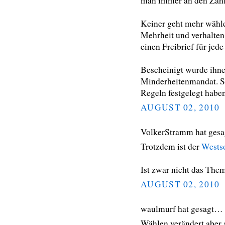
man immer an den Zahl
Keiner geht mehr wähle
Mehrheit und verhalten
einen Freibrief für je
Bescheinigt wurde ihne
Minderheitenmandat. Stör
Regeln festgelegt haben
AUGUST 02, 2010
VolkerStramm hat ges
Trotzdem ist der
Westso
Ist zwar nicht das The
AUGUST 02, 2010
waulmurf hat gesagt…
Wählen verändert aber a