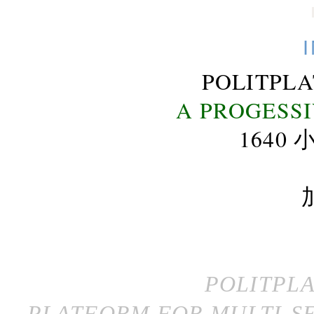
POLITPL
A PROGESS
164
POLITPL
PLATFORM FOR MULTI-SE