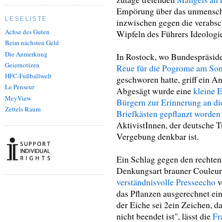
Empörung über das unmensch
LESELISTE
inzwischen gegen die verabs
Achse des Guten
Wipfeln des Führers Ideologi
Beim nächsten Geld
Die Anmerkung
In Rostock, wo Bundespräsi
Geiernotizen
Reue für die Pogrome am So
HFC-Fußballwelt
geschworen hatte, griff ein
Le Penseur
Abgesägt wurde eine
kleine 
MeyView
Bürgern zur Erinnerung an di
Zettels Raum
Briefkästen gepflanzt worden
AktivistInnen, der deutsche 
Vergebung denkbar ist.
Ein Schlag gegen den rechte
Denkungsart brauner Couleur s
verständnisvolle Presseecho
v
das Pflanzen ausgerechnet ein
der Eiche sei 2ein Zeichen, d
nicht beendet ist", lässt die
Fr