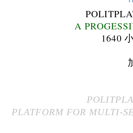
POLITPL
A PROGESS
164
POLITPL
PLATFORM FOR MULTI-SE