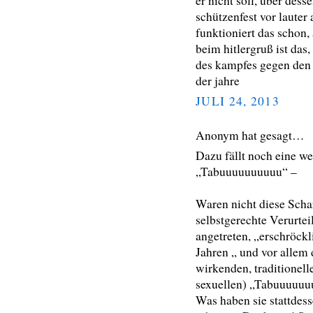
er nicht soll, über dess
schützenfest vor lauter
funktioniert das schon,
beim hitlergruß ist das
des kampfes gegen den r
der jahre
JULI 24, 2013
Anonym hat gesagt…
Dazu fällt noch eine w
„Tabuuuuuuuuuu“ –
Waren nicht diese Scha
selbstgerechte Verurte
angetreten, „erschröck
Jahren „ und vor allem
wirkenden, traditionelle
sexuellen) „Tabuuuuuu
Was haben sie stattdess