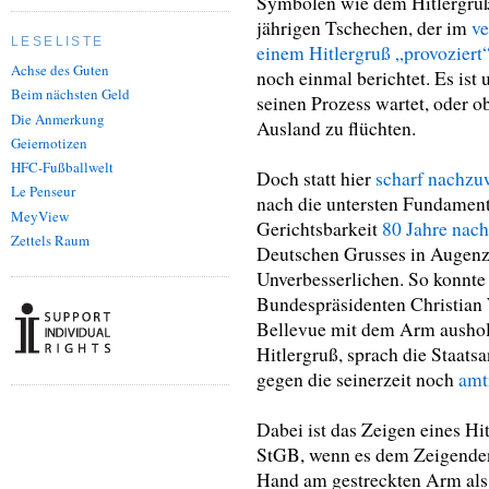
Symbolen wie dem Hitlergruß 
jährigen Tschechen, der im
ve
LESELISTE
einem Hitlergruß „provoziert
Achse des Guten
noch einmal berichtet. Es ist 
Beim nächsten Geld
seinen Prozess wartet, oder o
Die Anmerkung
Ausland zu flüchten.
Geiernotizen
HFC-Fußballwelt
Doch statt hier
scharf nachz
Le Penseur
nach die untersten Fundamente
MeyView
Gerichtsbarkeit
80 Jahre nach
Zettels Raum
Deutschen Grusses in Augenz
Unverbesserlichen. So konnte
Bundespräsidenten Christian 
Bellevue mit dem Arm aushole
Hitlergruß, sprach die Staatsa
gegen die seinerzeit noch
amt
Dabei ist das Zeigen eines Hi
StGB, wenn es dem Zeigenden 
Hand am gestreckten Arm al