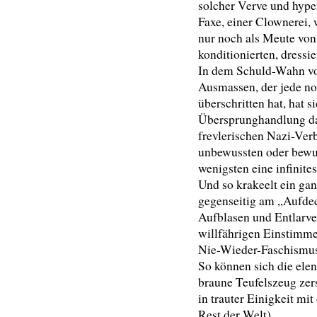
solcher Verve und hyper
Faxe, einer Clownerei, 
nur noch als Meute von
konditionierten, dressie
In dem Schuld-Wahn v
Ausmassen, der jede no
überschritten hat, hat s
Übersprunghandlung da
frevlerischen Nazi-Ver
unbewussten oder bewu
wenigsten eine infinit
Und so krakeelt ein gan
gegenseitig am „Aufde
Aufblasen und Entlarv
willfährigen Einstimme
Nie-Wieder-Faschismu
So können sich die elen
braune Teufelszeug zer
in trauter Einigkeit m
Rest der Welt).