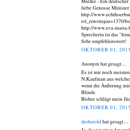
Mielke - Ein deutscher 
liebe Genosse Minister
http://www.echthoerbu
rsl_rewritepar=1370/b
http://www.eva-maria-
Sprecherin ist das "fe
Sehr empfehlenswert!
OKTOBER 01, 201
Anonym hat gesagt…
Es ist mir noch meisten
N.Kaufman aus welche
wenn die Äußerung mir 
Blinde.
Bisher schlägt mein Jüd
OKTOBER 01, 201
derherold
hat gesagt…
Ja, das ist einer der g