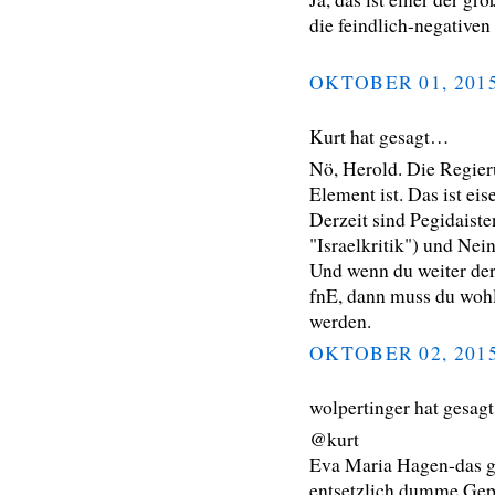
die feindlich-negativen
OKTOBER 01, 201
Kurt hat gesagt…
Nö, Herold. Die Regier
Element ist. Das ist eis
Derzeit sind Pegidaist
"Israelkritik") und Ne
Und wenn du weiter der
fnE, dann muss du wohl
werden.
OKTOBER 02, 201
wolpertinger hat gesa
@kurt
Eva Maria Hagen-das gi
entsetzlich dumme Gep