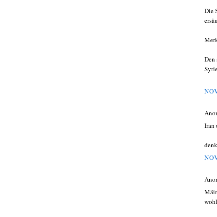
Die 
ersä
Merk
Den 
Syri
NOV
Ano
Iran
denk
NOV
Ano
Mäin
wohl