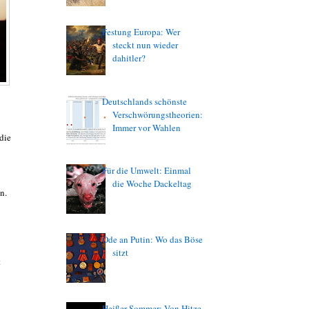
Festung Europa: Wer
steckt nun wieder
dahitler?
Deutschlands schönste
Verschwörungstheorien:
Immer vor Wahlen
die
Für die Umwelt: Einmal
die Woche Dackeltag
n.
Ode an Putin: Wo das Böse
sitzt
t
Heißer Sommer: Von Hitze