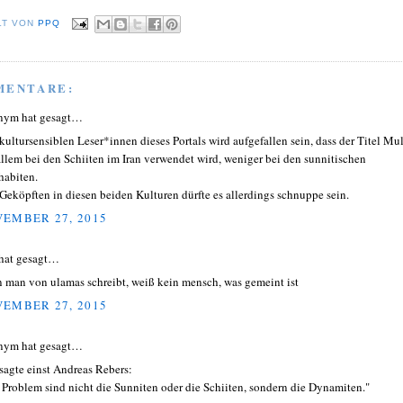
LT VON
PPQ
MENTARE:
nym hat gesagt…
kultursensiblen Leser*innen dieses Portals wird aufgefallen sein, dass der Titel Mu
allem bei den Schiiten im Iran verwendet wird, weniger bei den sunnitischen
abiten.
Geköpften in diesen beiden Kulturen dürfte es allerdings schnuppe sein.
EMBER 27, 2015
hat gesagt…
 man von ulamas schreibt, weiß kein mensch, was gemeint ist
EMBER 27, 2015
nym hat gesagt…
sagte einst Andreas Rebers:
 Problem sind nicht die Sunniten oder die Schiiten, sondern die Dynamiten."