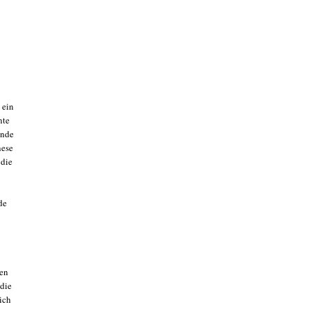
 ein
nte
ände
nese
 die
de
sen
 die
ich