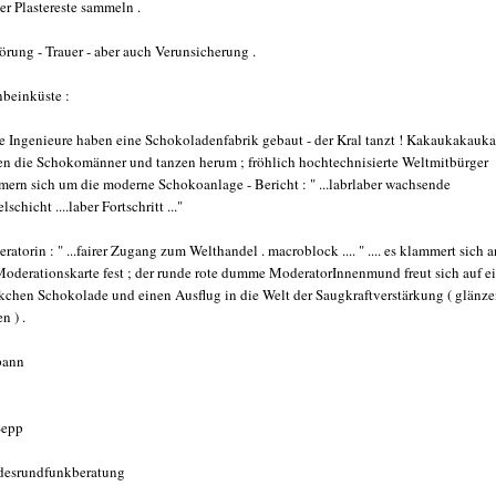
er Plastereste sammeln .
rung - Trauer - aber auch Verunsicherung .
nbeinküste :
e Ingenieure haben eine Schokoladenfabrik gebaut - der Kral tanzt ! Kakaukakauk
en die Schokomänner und tanzen herum ; fröhlich hochtechnisierte Weltmitbürger
ern sich um die moderne Schokoanlage - Bericht : " ...labrlaber wachsende
lschicht ....laber Fortschritt ..."
ratorin : " ...fairer Zugang zum Welthandel . macroblock .... " .... es klammert sich a
Moderationskarte fest ; der runde rote dumme ModeratorInnenmund freut sich auf e
kchen Schokolade und einen Ausflug in die Welt der Saugkraftverstärkung ( glänz
n ) .
pann
Sepp
esrundfunkberatung