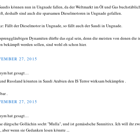
Saudis können nun in Ungnade fallen, da der Weltmarkt im Öl und Gas buchstäblic
uft, deshalb sind auch die sparsamen Dieselmotoren in Ungnade gefallen.
e: Fällt der Dieselmotor in Ungnade, so fällt auch der Saudi in Ungnade.
sprenggläubigen Dynamiten dürfte das egal sein, denn die meisten von denen die i
en bekämpft werden sollen, sind wohl eh schon hier.
EMBER 27, 2015
nym hat gesagt…
 und Russland könnten in Saudi Arabien den IS Terror wirksam bekämpfen .
bar .
EMBER 27, 2015
nym hat gesagt…
e därgsche Gollächin socht "Mulla", und ist gemäsdsche Sunnitixx. Ich will ihr zw
, aber wenn sie Gedanken lesen könnte ...