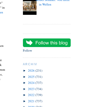
en“
in Wellen
“ in
ten
hen
Follow
ür
ak
ARCHIV
arum
2026
(231)
►
s,
2025
(731)
►
e
2024
(737)
►
2023
(734)
►
2022
(739)
►
2021
(737)
►