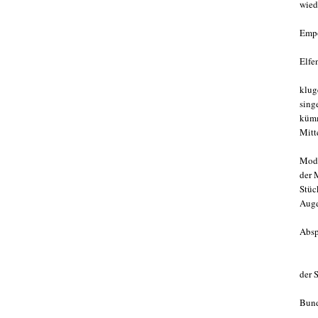
wied
Empö
Elfe
klug
sing
kümm
Mitte
Mode
der 
Stüc
Auge
Abs
der 
Bund