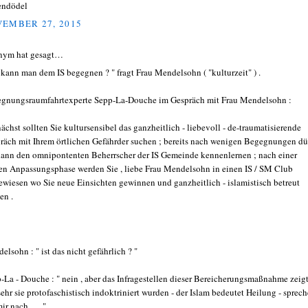
endödel
EMBER 27, 2015
nym hat gesagt…
 kann man dem IS begegnen ? " fragt Frau Mendelsohn ( "kulturzeit" ) .
gnungsraumfahrtexperte Sepp-La-Douche im Gespräch mit Frau Mendelsohn :
nächst sollten Sie kultursensibel das ganzheitlich - liebevoll - de-traumatisierende
räch mit Ihrem örtlichen Gefährder suchen ; bereits nach wenigen Begegnungen dü
dann den omnipontenten Beherrscher der IS Gemeinde kennenlernen ; nach einer
en Anpassungsphase werden Sie , liebe Frau Mendelsohn in einen IS / SM Club
ewiesen wo Sie neue Einsichten gewinnen und ganzheitlich - islamistisch betreut
en .
elsohn : " ist das nicht gefährlich ? "
-La - Douche : " nein , aber das Infragestellen dieser Bereicherungsmaßnahme zeig
sehr sie protofaschistisch indoktriniert wurden - der Islam bedeutet Heilung - sprec
ir nach ......"