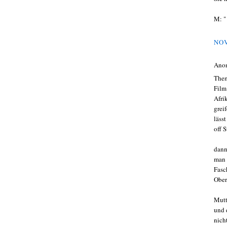
M: "
NOV
Ano
Them
Film
Afri
grei
läss
off S
dann
man 
Fasc
Ober
Mutt
und 
nich