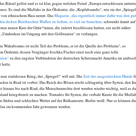
das Rätsel gelöst und es ist klar, gegen welchen Feind „Europa entschlossen antret
uss: Es sind die Mullahs in der Ölokratie, die „Kopfabsaudis“, wie sie der „Spiegel
 von ethnischem Hass nennt. Das
Magazin
,
das eigentlich immer dafür war, den gu
n dicken Brieftaschen Waffen zu liefern, so viel sie brauchen,
schwenkt damit auf
enen neuen Kurs der Grün*innen, die zuletzt beschlossen hatten, ein nicht näher
 „Umdenken im Umgang mit den Golfstaaten“ zu verlangen.
e Wahabismus ist nicht Teil des Problems, er ist die Quelle des Problems", so
em Özdemir, dessen Vorgänger Joschka Fischer einst noch eine ganz tolle
ssion“
zu den engsten Verbündeten der deutschen Schutzmacht Amerika im arabisc
 hatte.
nun stattdessen Krieg, der „Spiegel!“ will mit. Die
Zeit der ausgestreckten Hände
f
ker in Riad ist vorbei. Das Reich des Bösen reicht schlagartig über Syrien, den Ir
ei hinaus bis nach Riad, die Menschenrechte dort werden wieder wichtig, weil es d
land kriegsbereit zu machen. Tornados für Syrien, die verbale Knute für die Mullah
m Süden und schlechtes Wetter auf der Balkanroute. Berlin weiß: Nur so können di
len im kommenden Jahr gewonnen werden.