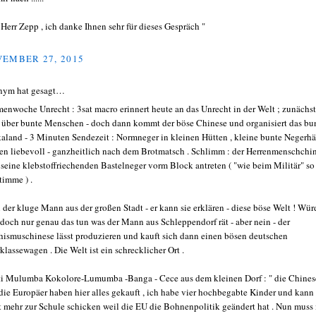
 Herr Zepp , ich danke Ihnen sehr für dieses Gespräch "
EMBER 27, 2015
nym hat gesagt…
enwoche Unrecht : 3sat macro erinnert heute an das Unrecht in der Welt ; zunächst
 über bunte Menschen - doch dann kommt der böse Chinese und organisiert das bu
kaland - 3 Minuten Sendezeit : Normneger in kleinen Hütten , kleine bunte Negerh
fen liebevoll - ganzheitlich nach dem Brotmatsch . Schlimm : der Herrenmenschchi
t seine klebstoffriechenden Bastelneger vorm Block antreten ( "wie beim Militär" so
timme ) .
 der kluge Mann aus der großen Stadt - er kann sie erklären - diese böse Welt ! Wür
doch nur genau das tun was der Mann aus Schleppendorf rät - aber nein - der
hismuschinese lässt produzieren und kauft sich dann einen bösen deutschen
klassewagen . Die Welt ist ein schrecklicher Ort .
i Mulumba Kokolore-Lumumba -Banga - Cece aus dem kleinen Dorf : " die Chine
die Europäer haben hier alles gekauft , ich habe vier hochbegabte Kinder und kann
t mehr zur Schule schicken weil die EU die Bohnenpolitik geändert hat . Nun muss 