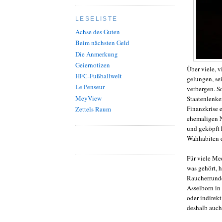
LESELISTE
Achse des Guten
Beim nächsten Geld
Die Anmerkung
Geiernotizen
Über viele, 
HFC-Fußballwelt
gelungen, se
Le Penseur
verbergen. So
MeyView
Staatenlenke
Finanzkrise 
Zettels Raum
ehemaligen 
und geköpft h
Wahhabiten d
Für viele Me
was gehört, 
Raucherrunde
Asselborn in 
oder indirekt
deshalb auch