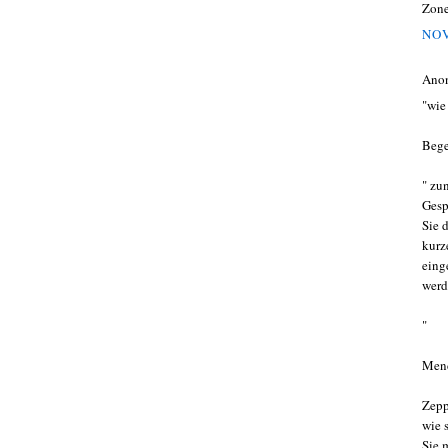
Zon
NOV
Ano
"wie
Bege
" zu
Gesp
Sie 
kurz
eing
werd
"
Mend
Zepp
wie 
Sie m