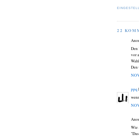
EINGESTEL
22 KOM
Ano
Den 
vor 
Wahh
Den 
NOV
ppq
wenn
NOV
Ano
Wie 
"Das