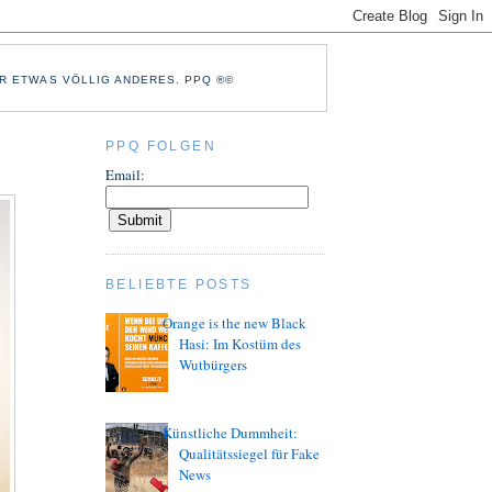
R ETWAS VÖLLIG ANDERES. PPQ ®©
PPQ FOLGEN
Email:
BELIEBTE POSTS
Orange is the new Black
Hasi: Im Kostüm des
Wutbürgers
Künstliche Dummheit:
Qualitätssiegel für Fake
News