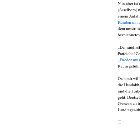
Nun aber ist 
(Asselborn) m
einem Anfall
Kunden mit de
dem umstritt
bezeichnetes
„Der saudisch
Parteichef C
„Friedensmi
Raum geführt
Özdemir will 
die Handabhac
und die Türk
geht, Deutsch
Grenzen zu i
Landtagswah