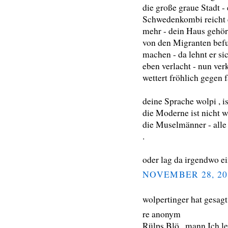
die große graue Stadt -
Schwedenkombi reicht e
mehr - dein Haus gehört
von den Migranten bef
machen - da lehnt er sic
eben verlacht - nun verk
wettert fröhlich gegen 
deine Sprache wolpi , i
die Moderne ist nicht w
die Muselmänner - alle
.
oder lag da irgendwo e
NOVEMBER 28, 20
wolpertinger hat gesa
re anonym
Rülps.Blö...mann.Ich leb