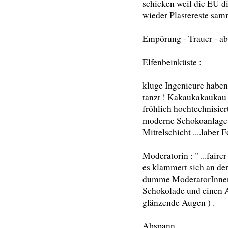
schicken weil die EU d
wieder Plastereste sam
Empörung - Trauer - ab
Elfenbeinküste :
kluge Ingenieure haben
tanzt ! Kakaukakaukau
fröhlich hochtechnisie
moderne Schokoanlage -
Mittelschicht ....laber Fo
Moderatorin : " ...faire
es klammert sich an der
dumme ModeratorInnenm
Schokolade und einen A
glänzende Augen ) .
Abspann