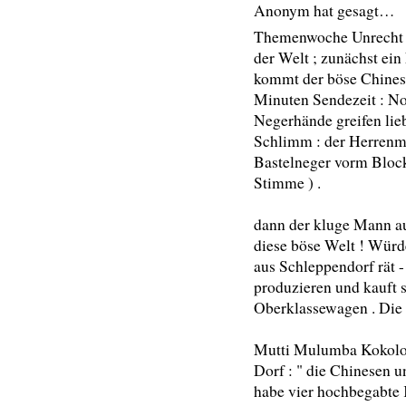
Anonym hat gesagt…
Themenwoche Unrecht : 
der Welt ; zunächst ei
kommt der böse Chinese
Minuten Sendezeit : No
Negerhände greifen lie
Schlimm : der Herrenme
Bastelneger vorm Block 
Stimme ) .
dann der kluge Mann aus
diese böse Welt ! Wür
aus Schleppendorf rät -
produzieren und kauft 
Oberklassewagen . Die W
Mutti Mulumba Kokolo
Dorf : " die Chinesen u
habe vier hochbegabte 