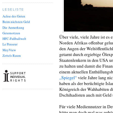
LESELISTE
Achse des Guten
Beim nächsten Geld
Die Anmerkung
Geiernotizen
Über viele, viele Jahre ist 
HFC-Fußballwelt
Norden Afrikas offenbar gelu
Le Penseur
den Augen der Weltöffentlich
MeyView
getarnt durch ergiebige Ölexp
Zettels Raum
Staatenlenkern in den USA un
zu halten und damit die Fina
einem aktuellen Enthüllungs
„Spiegel“
viele Jahre lang n
haben als der berüchtigte Isla
Königreich der Wahhabiten di
Dschihadisten auch mit Geld 
Für viele Mediennutzer in De
hätte man doch mal was gehör