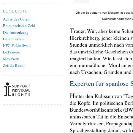
LESELISTE
Ob die Bedeutung von Messern in gesells
Achse des Guten
Nachrichtenadressen 
Beim nächsten Geld
T
rauer, Wut, aber keine Scha
Die Anmerkung
Illerkirchberg, jener kleinen 
Geiernotizen
Stunden unmerklich nach vorn
HFC-Fußballwelt
das unwirkliche Geschehen d
Le Penseur
reagiert hatten. Wie lässt sic
MeyView
ein mutmaßlicher Mord an ei
Zettels Raum
nach Ursachen, Gründen und 
Experten für spanlose 
H
inter den Kulissen von "Ta
die Köpfe. Im politischen Berl
Bundesworthülsenfabrik (BWH
unfassbaren Tat in die Entsc
Verbalvirtuosen, Propagandap
Sprachgestaltung daran, wirk