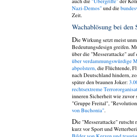
auch die
"Übergriffe"
der Köln
Nazi-Demos"
und die
bundes
Zeit.
Wachablösung bei den 
D
ie Wirkung setzt meist unm
Bedeutungsdesign greifen. Mu
über die "Messerattacke" auf
über verdammungswürdige Mi
abpolstern,
die Flüchtende, F
nach Deutschland hindern, z
später den braunen Joker:
3.0
rechtsextreme Terrororganisat
inneren Sicherheit wie zuvor
"Gruppe Freital", "Revoluti
von Buchonia"
.
D
ie "Messerattacke" rutscht
kurz vor Sport und Wetterberi
Bilder von Kerzen und trauri