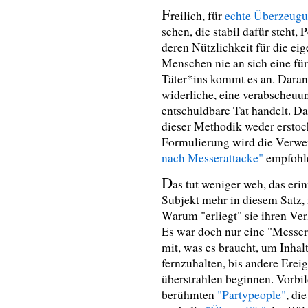
F
reilich, für
echte Überzeugun
sehen, die stabil dafür steht,
deren Nützlichkeit für die ei
Menschen nie an sich eine für
Täter*ins kommt es an. Daran 
widerliche, eine verabscheuu
entschuldbare Tat handelt. Da
dieser Methodik weder ersto
Formulierung wird die Verw
nach Messerattacke"
empfohl
D
as tut weniger weh, das erin
Subjekt mehr in diesem Satz,
Warum "erliegt" sie ihren Ver
Es war doch nur eine "Messera
mit, was es braucht, um Inhalt
fernzuhalten, bis andere Erei
überstrahlen beginnen. Vorbi
berühmten
"Partypeople"
, di