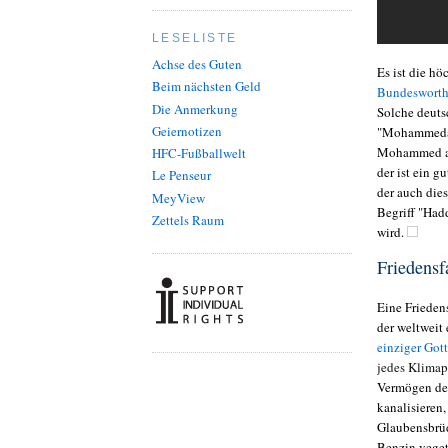
LESELISTE
Achse des Guten
Es ist die hö
Beim nächsten Geld
Bundesworth
Die Anmerkung
Solche deuts
Geiernotizen
"Mohammedane
Mohammed auf
HFC-Fußballwelt
der ist ein g
Le Penseur
der auch die
MeyView
Begriff "Had
Zettels Raum
wird.
Friedensf
Eine Frieden
der weltweit 
einziger Got
jedes Klimap
Vermögen der
kanalisieren
Glaubensbrüd
Benzin veget