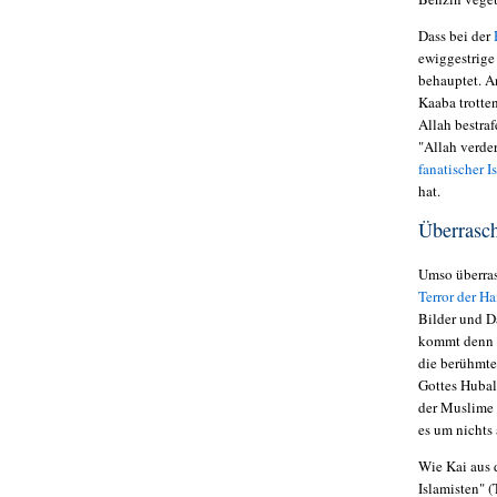
Dass bei der
H
ewiggestrig
behauptet. A
Kaaba trotte
Allah bestra
"Allah verder
fanatischer I
hat.
Überrasch
Umso überras
Terror der H
Bilder und D
kommt denn d
die berühmte
Gottes Hubal
der Muslime 
es um nichts
Wie Kai aus d
Islamisten" 