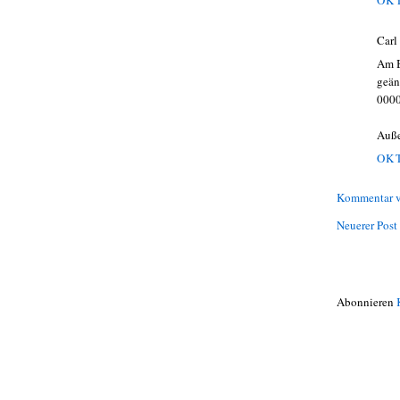
Carl
Am B
geän
000
Auße
OKT
Kommentar v
Neuerer Post
Abonnieren