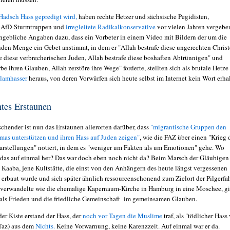
adsch Hass gepredigt wird,
haben rechte Hetzer und sächsische Pegidisten,
e AfD-Sturmtruppen und
irregleitete Radikalkonservative
vor vielen Jahren vergebe
ngebliche Angaben dazu, dass ein Vorbeter in einem Video mit Bildern der um die
nden Menge ein Gebet anstimmt, in dem er "Allah bestrafe diese ungerechten Christ
fe diese verbrecherischen Juden, Allah bestrafe diese boshaften Abtrünnigen" und
be ihren Glauben, Allah zerstöre ihre Wege" forderte, stellten sich als brutale Hetze
slamhasser
heraus, von deren Vorwürfen sich heute selbst im Internet kein Wort erha
tes Erstaunen
chender ist nun das Erstaunen allerorten darüber, dass
"migrantische Gruppen den
amas unterstützen und ihren Hass auf Juden zeigen"
, wie die FAZ über einen "Krieg 
arstellungen" notiert, in dem es "weniger um Fakten als um Emotionen" gehe. Wo
as auf einmal her? Das war doch eben noch nicht da? Beim Marsch der Gläubige
 Kaaba, jene Kultstätte, die einst von den Anhängern des heute längst vergessenen
 erbaut wurde und sich später ähnlich ressourcenschonend zum Zielort der Pilgerfah
verwandelte wie die
ehemalige Kapernaum-Kirche in Hamburg in eine
Moschee, g
 als Frieden und die friedliche Gemeinschaft im gemeinsamen Glauben.
er Kiste erstand der Hass, der
noch vor Tagen die Muslime
traf, als "tödlicher Hass
(Taz) aus dem
Nichts.
Keine Vorwarnung, keine Karenzzeit. Auf einmal war er da.