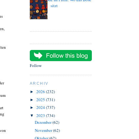
sitzt
ns
en,
lten
Follow
der
ARCHIV
2026
(232)
►
n um
2025
(731)
►
2024
(737)
rt
►
ing
2023
(734)
▼
Dezember
(62)
 von
November
(62)
Oktober
(62)