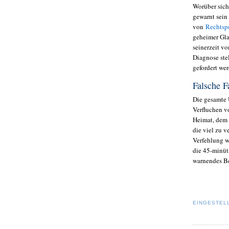
Worüber sich
gewarnt sein
von
Rechtspo
geheimer Gla
seinerzeit v
Diagnose ste
gefordert we
Falsche 
Die gesamte 
Verfluchen vo
Heimat, dem 
die viel zu v
Verfehlung w
die 45-minü
warnendes Be
EINGESTEL