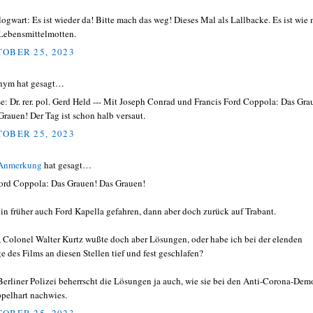
ogwart: Es ist wieder da! Bitte mach das weg! Dieses Mal als Lallbacke. Es ist wie 
Lebensmittelmotten.
OBER 25, 2023
nym hat gesagt…
e: Dr. rer. pol. Gerd Held --- Mit Joseph Conrad und Francis Ford Coppola: Das Gra
Grauen! Der Tag ist schon halb versaut.
OBER 25, 2023
 Anmerkung
hat gesagt…
ord Coppola: Das Grauen! Das Grauen!
bin früher auch Ford Kapella gefahren, dann aber doch zurück auf Trabant.
, Colonel Walter Kurtz wußte doch aber Lösungen, oder habe ich bei der elenden
e des Films an diesen Stellen tief und fest geschlafen?
Berliner Polizei beherrscht die Lösungen ja auch, wie sie bei den Anti-Corona-Dem
pelhart nachwies.
OBER 25, 2023