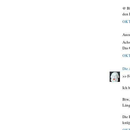
@ Bl
den 
OKT
Ano
Achs
Das 
OKT
Die
>> F
Ich 
Btw.
Läng
Die 
knüp
OKT