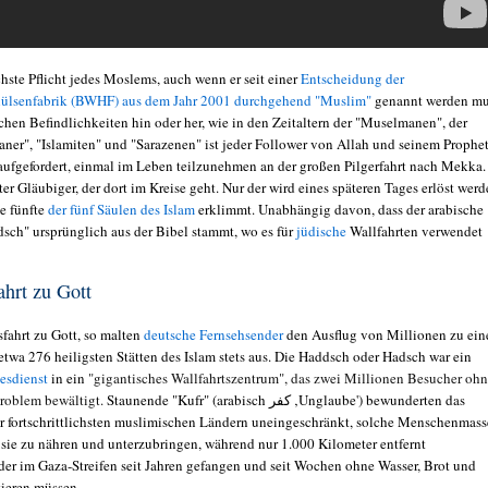
chste Pflicht jedes Moslems, auch wenn er seit einer
Entscheidung der
ülsenfabrik (BWHF) aus dem Jahr 2001 durchgehend "Muslim"
genannt werden m
chen Befindlichkeiten hin oder her, wie in den Zeitaltern der "Muselmanen", der
r", "Islamiten" und "Sarazenen" ist jeder Follower von Allah und seinem Prophe
gefordert, einmal im Leben teilzunehmen an der großen Pilgerfahrt nach Mekka.
uter Gläubiger, der dort im Kreise geht. Nur der wird eines späteren Tages erlöst werd
se fünfte
der fünf Säulen des Islam
erklimmt. Unabhängig davon, dass der arabische
dsch" ursprünglich aus der Bibel stammt, wo es für
jüdische
Wallfahrten verwendet
ahrt zu Gott
sfahrt zu Gott, so malten
deutsche Fernsehsender
den Ausflug von Millionen zu ein
etwa 276 heiligsten Stätten des Islam stets aus. Die Haddsch oder Hadsch war ein
tesdienst
in ein
"gigantisches Wallfahrtszentrum", das zwei Millionen Besucher oh
roblem bewältigt.
Staunende "Kufr" (arabisch كفر ‚Unglaube') bewunderten das
 fortschrittlichsten muslimischen Ländern uneingeschränkt, solche Menschenmass
, sie zu nähren und unterzubringen, während nur 1.000 Kilometer entfernt
er im Gaza-Streifen seit Jahren gefangen und seit Wochen ohne Wasser, Brot und
ieren müssen.