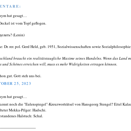
ENTARE:
nym hat gesagt…
Deckel ist vom Topf geflogen.
делать? (Lenin)
e: Dr. rer. pol. Gerd Held, geb. 1951, Sozialwissenschaften sowie Sozialphilosophie
schland braucht ein realitätstaugliche Maxime seines Handelns. Wenn das Land m
s und Schönes erreichen will, muss es mehr Widrigkeiten ertragen können.
chon gut. Gott steh uns bei.
OBER 25, 2023
nym hat gesagt…
kennt noch die "Eulenspiegel"-Kreuzworträtsel von Hansgeorg Stengel? Eitel Kalau
lteter Mekka-Pilger: Hadschi.
standenes Halstuch: Schal.
-------------------------------