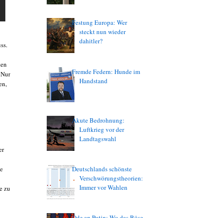
Festung Europa: Wer
steckt nun wieder
dahitler?
uss.
ten
Fremde Federn: Hunde im
 Nur
Handstand
en,
Akute Bedrohnung:
Luftkrieg vor der
Landtagswahl
er
ne
Deutschlands schönste
Verschwörungstheorien:
Immer vor Wahlen
e zu
Ode an Putin: Wo das Böse