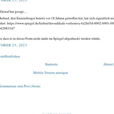
 Gustaf hat gesagt…
efund, den Enzensberger bereits vor 18 Jahren getroffen hat, hat sich eigentlich ni
dert: https://www.spiegel.de/kultur/der-radikale-verlierer-a-4a2fef3d-0002-0001-0
042983347
r, dass er in dieser Form nicht mehr im Spiegel abgedruckt werden würde.
OBER 25, 2023
eröffentlichen
Startseite
Älterer 
Mobile Version anzeigen
Kommentare zum Post (Atom)