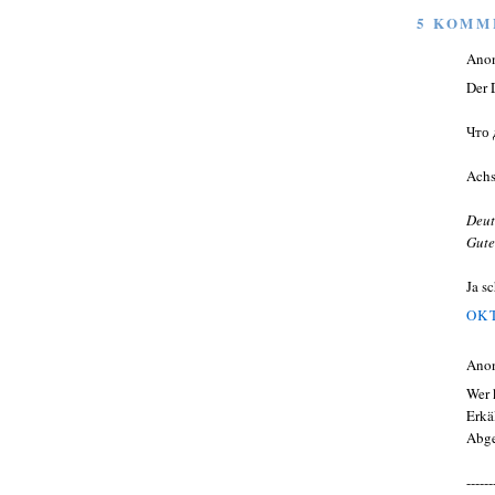
5 KOMM
Ano
Der 
Что 
Achs
Deut
Gute
Ja s
OKT
Ano
Wer 
Erkä
Abge
------