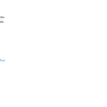
chts
000-
Post