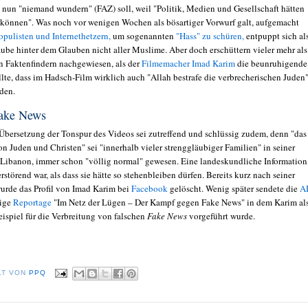
 nun "niemand wundern" (FAZ) soll, weil "Politik, Medien und Gesellschaft hätten
 können". Was noch vor wenigen Wochen als bösartiger Vorwurf galt, aufgemacht
pulisten und Internethetzern,
um sogenannten
"Hass" zu schüren,
entpuppt sich al
ube hinter dem Glauben nicht aller Muslime. Aber doch erschüttern vieler mehr als
on Faktenfindern nachgewiesen, als der
Filmemacher Imad Karim
die beunruhigende
llte, dass im Hadsch-Film wirklich auch "Allah bestrafe die verbrecherischen Juden
rden.
Fake News
Übersetzung der Tonspur des Videos sei zutreffend und schlüssig zudem, denn "das
n Juden und Christen" sei "innerhalb vieler strenggläubiger Familien" in seiner
Libanon, immer schon "völlig normal" gewesen. Eine landeskundliche Information
erstörend war, als dass sie hätte so stehenbleiben dürfen. Bereits kurz nach seiner
urde das Profil von Imad Karim bei
Facebook
gelöscht. Wenig später sendete die
A
tige
Reportage
"Im Netz der Lügen – Der Kampf gegen Fake News" in dem Karim al
ispiel für die Verbreitung von falschen
Fake News
vorgeführt wurde.
LT VON
PPQ