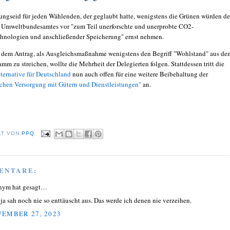
ungseid für jeden Wählenden, der geglaubt hatte, wenigstens die Grünen würden de
Umweltbundesamtes vor "zum Teil unerforschte und unerprobte CO2-
hnologien und anschließender Speicherung" ernst nehmen.
 dem Antrag, als Ausgleichsmaßnahme wenigstens den Begriff "Wohlstand" aus de
m zu streichen, wollte die Mehrheit der Delegierten folgen. Stattdessen tritt die
ternative für Deutschland
nun auch offen für eine weitere Beibehaltung der
chen Versorgung mit Gütern und Dienstleistungen"
an.
LT VON
PPQ
ENTARE:
nym hat gesagt…
ja sah noch nie so enttäuscht aus. Das werde ich denen nie verzeihen.
EMBER 27, 2023