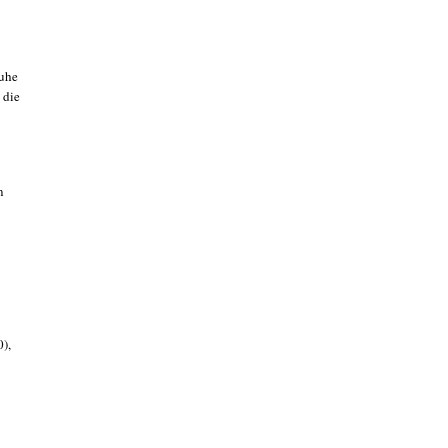
ruhe
 die
n
),