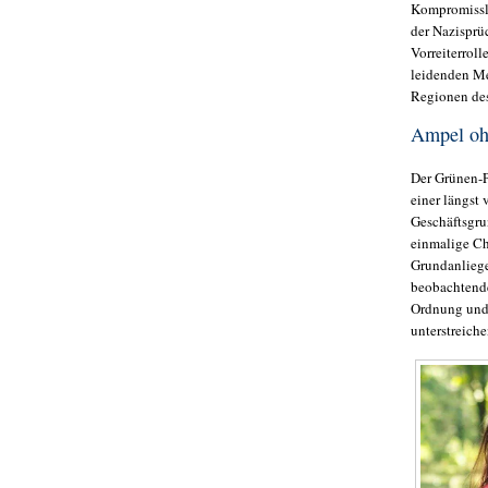
Kompromissle
der Nazisprü
Vorreiterrol
leidenden Me
Regionen des
Ampel oh
Der Grünen-Pa
einer längst
Geschäftsgru
einmalige Ch
Grundanliege
beobachtend
Ordnung und 
unterstreiche