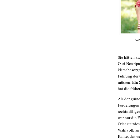
Sve
Sie hätten z
Ouri Nouripur
klimabesorgte
Führung der 
müssen. Ein 
hat die frühe
Als der grün
Forderungen 
rechtmäßiger
war nur die F
Oder stattde
Wahlvolk an 
Kante, das wa