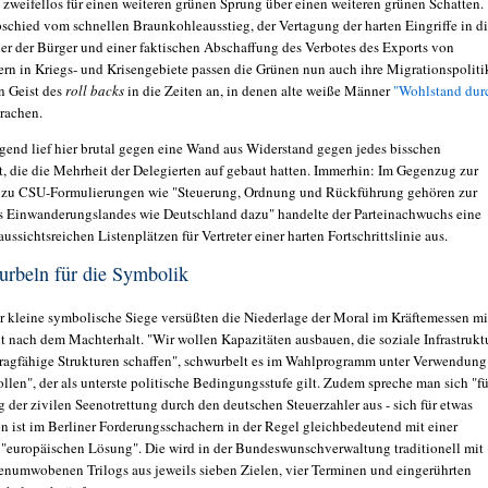
t zweifellos für einen weiteren grünen Sprung über einen weiteren grünen Schatten.
chied vom schnellen Braunkohleausstieg, der Vertagung der harten Eingriffe in d
er der Bürger und einer faktischen Abschaffung des Verbotes des Exports von
rn in Kriegs- und Krisengebiete passen die Grünen nun auch ihre Migrationspoliti
n Geist des
roll backs
in die Zeiten an, in denen alte weiße Männer
"Wohlstand dur
prachen.
gend lief hier brutal gegen eine Wand aus Widerstand gegen jedes bisschen
ät, die die Mehrheit der Delegierten auf gebaut hatten. Immerhin: Im Gegenzug zur
zu CSU-Formulierungen wie "Steuerung, Ordnung und Rückführung gehören zur
es Einwanderungslandes wie Deutschland dazu" handelte der Parteinachwuchs eine
ussichtsreichen Listenplätzen für Vertreter einer harten Fortschrittslinie aus.
rbeln für die Symbolik
r kleine symbolische Siege versüßten die Niederlage der Moral im Kräftemessen mi
t nach dem Machterhalt. "Wir wollen Kapazitäten ausbauen, die soziale Infrastrukt
tragfähige Strukturen schaffen", schwurbelt es im Wahlprogramm unter Verwendung
llen", der als unterste politische Bedingungsstufe gilt. Zudem spreche man sich "fü
 der zivilen Seenotrettung durch den deutschen Steuerzahler aus - sich für etwas
n ist im Berliner Forderungsschachern in der Regel gleichbedeutend mit einer
"europäischen Lösung". Die wird in der Bundeswunschverwaltung traditionell mit
genumwobenen Trilogs aus jeweils sieben Zielen, vier Terminen und eingerührten