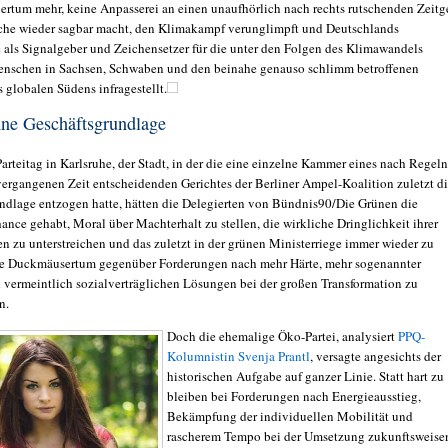
rtum mehr, keine Anpasserei an einen unaufhörlich nach rechts rutschenden Zeitge
che wieder sagbar macht, den Klimakampf verunglimpft und Deutschlands
le als Signalgeber und Zeichensetzer für die unter den Folgen des Klimawandels
nschen in Sachsen, Schwaben und den beinahe genauso schlimm betroffenen
 globalen Südens infragestellt.
ne Geschäftsgrundlage
rteitag in Karlsruhe, der Stadt, in der die eine einzelne Kammer eines nach Regeln
 vergangenen Zeit entscheidenden Gerichtes der Berliner Ampel-Koalition zuletzt d
ndlage entzogen hatte, hätten die Delegierten von Bündnis90/Die Grünen die
ance gehabt, Moral über Machterhalt zu stellen, die wirkliche Dringlichkeit ihrer
n zu unterstreichen und das zuletzt in der grünen Ministerriege immer wieder zu
e Duckmäusertum gegenüber Forderungen nach mehr Härte, mehr sogenannter
vermeintlich sozialverträglichen Lösungen bei der großen Transformation zu
n.
Doch die ehemalige Öko-Partei, analysiert
PPQ-
Kolumnistin Svenja Prantl
, versagte angesichts der
historischen Aufgabe auf ganzer Linie. Statt hart zu
bleiben bei Forderungen nach Energieausstieg,
Bekämpfung der individuellen Mobilität und
rascherem Tempo bei der Umsetzung zukunftsweise