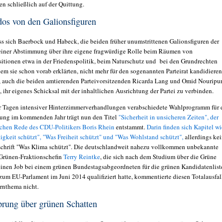
en schließlich auf der Quittung.
s von den Galionsfiguren
ass sich Baerbock und Habeck, die beiden früher unumstrittenen Galionsfiguren der
einer Abstimmung über ihre eigene fragwürdige Rolle beim Räumen von
itionen etwa in der Friedenspolitik, beim Naturschutz und bei den Grundrechten
em sie schon vorab erklärten, nicht mehr für den sogenannten Parteirat kandidieren
, auch die beiden amtierenden Parteivorsitzenden Ricarda Lang und Omid Nouripu
 ihr eigenes Schicksal mit der inhaltlichen Ausrichtung der Partei zu verbinden.
r Tagen intensiver Hinterzimmerverhandlungen verabschiedete Wahlprogramm für 
ng im kommenden Jahr trägt nun den Titel
"Sicherheit in unsicheren Zeiten", der
ischen Rede des CDU-Politikers Boris Rhein
entstammt.
Darin finden sich Kapitel wi
igkeit schützt", "Was Freiheit schützt" und "Was Wohlstand schützt",
allerdings ke
schrift "Was Klima schützt". Die deutschlandweit nahezu vollkommen unbekannte
Grünen-Fraktionschefin
Terry Reintke
, die sich nach dem Studium über die Grüne
inen Job bei einem grünen Bundestagsabgeordneten für die grünen Kandidatenlist
 zum EU-Parlament im Juni 2014 qualifiziert hatte, kommentierte diesen Totalausfal
rnthema nicht.
rung über grünen Schatten