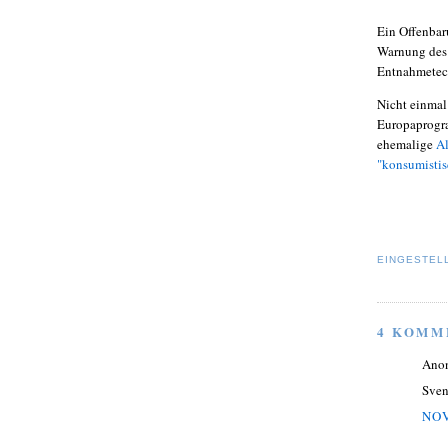
Ein Offenbar
Warnung des 
Entnahmetec
Nicht einmal
Europaprogram
ehemalige
Al
"konsumistis
EINGESTEL
4 KOMM
Ano
Sven
NOV