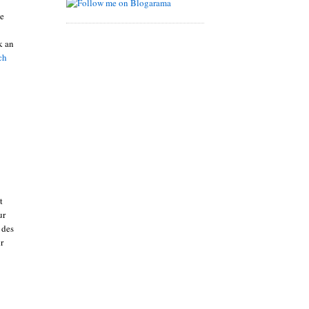
ie
k an
ch
t
ur
 des
r