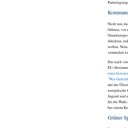
Parteitagstag
Kommando
Nicht nur, d
Grünen, vor 
Grundsatzpos
drückten, ind
wollen. Nein
vermieden es,
Das nach vie
EU-Abstimmu
einer histor
"Was Gerecht
mit der Über
europäische 
Jugend und e
für die Wahl
bei einem Ke
Grüner Sp