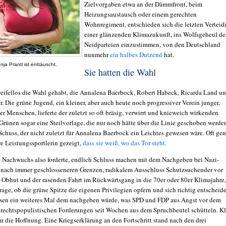
Zielvorgaben etwa an der Dämmfront, beim
Heizungsaustausch oder einem gerechten
Wohnregiment, entschieden sich die letzten Verteid
einer glänzenden Klimazukunft, ins Wolfsgeheul de
Neidparteien einzustimmen, von den Deutschland
nunmehr
ein halbes Dutzend
hat.
nja Prantl ist enttäuscht.
Sie hatten die Wahl
weifellos die Wahl gehabt, die Annalena Baerbock, Robert Habeck, Ricarda Land u
. Die grüne Jugend, ein kleiner, aber auch heute noch progressiver Verein junger,
r Menschen, lieferte der zuletzt so oft bräsig, verwirrt und knieweich wirkenden
Grünen sogar eine Steilvorlage, die nur noch hätte über die Linie geschoben werde
Schuss, der nicht zuletzt für Annalena Baerbock ein Leichtes gewesen wäre. Oft ge
re Leistungssportlerin gezeigt,
dass sie weiß, wo das Tor steht.
e Nachwuchs also forderte, endlich Schluss machen mit dem Nachgeben bei Nazi-
nach immer geschlosseneren Grenzen, radikalem Ausschluss Schutzsuchender vor
 Obhut und der rasenden Fahrt im Rückwärtsgang in die 70er oder 80er Klimajahre,
rage, ob die grüne Spitze die eigenen Privilegien opfern und sich richtig entscheid
ssen ein weiteres Mal dem nachgeben würde, was SPD und FDP aus Angst vor dem
rechtspopulistischen Forderungen seit Wochen aus dem Spruchbeutel schütteln. Kl
r die Hoffnung. Eine Kriegserklärung an den Fortschritt stand nach den drei