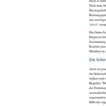
Doch er steh
Nach dem Abs
Heizungskell
Rüstungsgüte
den unselige
Arbeit"
vers
Die Grüne Ju
Progressivit
Zustimmung 
Realität ein
Mehrheit an a
Ein Schwu
Auch ein paa
der Sehnsuch
stärken und 
Begriffes "Wo
die Förderung
auszuspreche
sogenannten 
Hilfe des sa