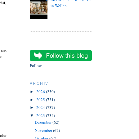
ist,
in Wellen
 aus
ie
Follow
ARCHIV
2026
(230)
►
2025
(731)
►
2024
(737)
►
2023
(734)
▼
Dezember
(62)
November
(62)
nder
Oktober
(62)