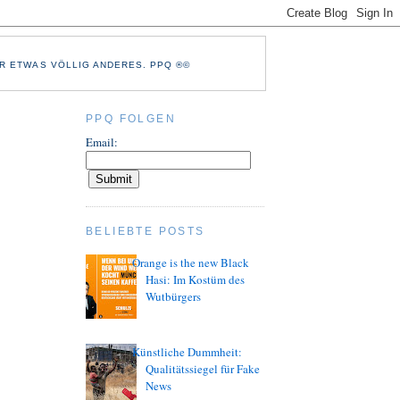
R ETWAS VÖLLIG ANDERES. PPQ ®©
PPQ FOLGEN
Email:
BELIEBTE POSTS
Orange is the new Black
Hasi: Im Kostüm des
Wutbürgers
Künstliche Dummheit:
Qualitätssiegel für Fake
News