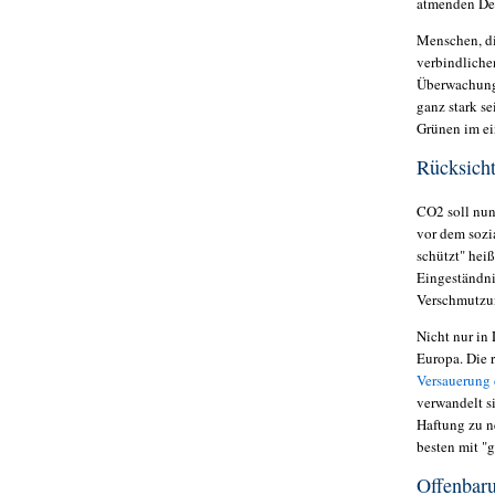
atmenden De
Menschen, di
verbindliche
Überwachung 
ganz stark s
Grünen im e
Rücksicht
CO2 soll nun
vor dem sozi
schützt" hei
Eingeständni
Verschmutzu
Nicht nur in
Europa. Die 
Versauerung 
verwandelt s
Haftung zu n
besten mit 
Offenbaru