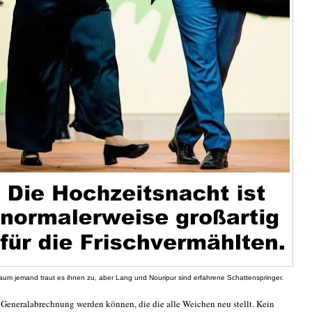
aum jemand traut es ihnen zu, aber Lang und Nouripur sind erfahrene Schattenspringer.
e Generalabrechnung werden können, die die alle Weichen neu stellt. Kein