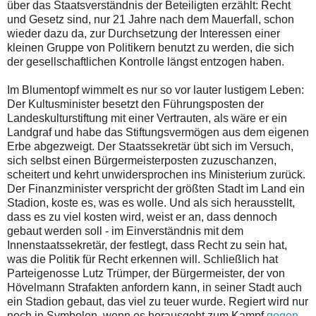
über das Staatsverständnis der Beteiligten erzählt: Recht
und Gesetz sind, nur 21 Jahre nach dem Mauerfall, schon
wieder dazu da, zur Durchsetzung der Interessen einer
kleinen Gruppe von Politikern benutzt zu werden, die sich
der gesellschaftlichen Kontrolle längst entzogen haben.
Im Blumentopf wimmelt es nur so vor lauter lustigem Leben:
Der Kultusminister besetzt den Führungsposten der
Landeskulturstiftung mit einer Vertrauten, als wäre er ein
Landgraf und habe das Stiftungsvermögen aus dem eigenen
Erbe abgezweigt. Der Staatssekretär übt sich im Versuch,
sich selbst einen Bürgermeisterposten zuzuschanzen,
scheitert und kehrt unwidersprochen ins Ministerium zurück.
Der Finanzminister verspricht der größten Stadt im Land ein
Stadion, koste es, was es wolle. Und als sich herausstellt,
dass es zu viel kosten wird, weist er an, dass dennoch
gebaut werden soll - im Einverständnis mit dem
Innenstaatssekretär, der festlegt, dass Recht zu sein hat,
was die Politik für Recht erkennen will. Schließlich hat
Parteigenosse Lutz Trümper, der Bürgermeister, der von
Hövelmann Strafakten anfordern kann, in seiner Stadt auch
ein Stadion gebaut, das viel zu teuer wurde. Regiert wird nur
noch in Symbolen, wenn es herausgeht zum Kampf
gegen