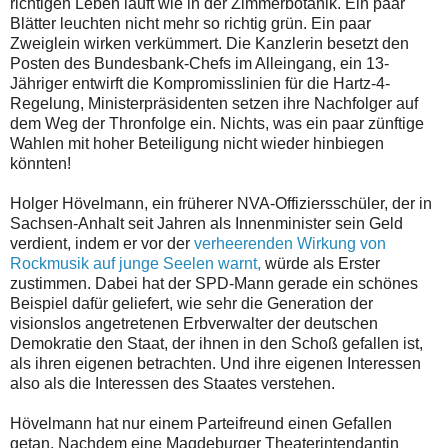
richtigen Leben läuft wie in der Zimmerbotanik. Ein paar
Blätter leuchten nicht mehr so richtig grün. Ein paar
Zweiglein wirken verkümmert. Die Kanzlerin besetzt den
Posten des Bundesbank-Chefs im Alleingang, ein 13-
Jähriger entwirft die Kompromisslinien für die Hartz-4-
Regelung, Ministerpräsidenten setzen ihre Nachfolger auf
dem Weg der Thronfolge ein. Nichts, was ein paar zünftige
Wahlen mit hoher Beteiligung nicht wieder hinbiegen
könnten!
Holger Hövelmann, ein früherer NVA-Offiziersschüler, der in
Sachsen-Anhalt seit Jahren als Innenminister sein Geld
verdient, indem er vor der
verheerenden Wirkung von
Rockmusik auf junge Seelen warnt,
würde als Erster
zustimmen. Dabei hat der SPD-Mann gerade ein schönes
Beispiel dafür geliefert, wie sehr die Generation der
visionslos angetretenen Erbverwalter der deutschen
Demokratie den Staat, der ihnen in den Schoß gefallen ist,
als ihren eigenen betrachten. Und ihre eigenen Interessen
also als die Interessen des Staates verstehen.
Hövelmann hat nur einem Parteifreund einen Gefallen
getan. Nachdem eine Magdeburger Theaterintendantin