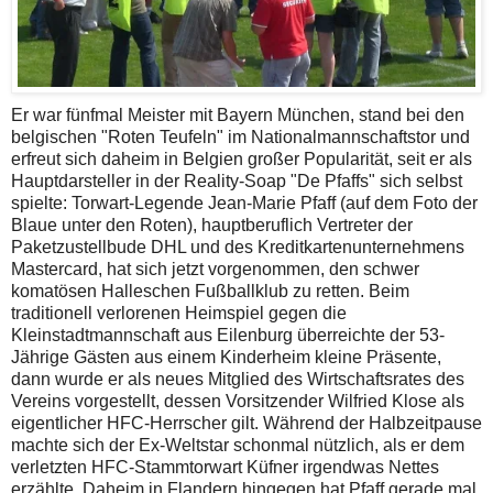
Er war fünfmal Meister mit Bayern München, stand bei den
belgischen "Roten Teufeln" im Nationalmannschaftstor und
erfreut sich daheim in Belgien großer Popularität, seit er als
Hauptdarsteller in der Reality-Soap "De Pfaffs" sich selbst
spielte: Torwart-Legende Jean-Marie Pfaff (auf dem Foto der
Blaue unter den Roten), hauptberuflich Vertreter der
Paketzustellbude DHL und des Kreditkartenunternehmens
Mastercard, hat sich jetzt vorgenommen, den schwer
komatösen Halleschen Fußballklub zu retten. Beim
traditionell verlorenen Heimspiel gegen die
Kleinstadtmannschaft aus Eilenburg überreichte der 53-
Jährige Gästen aus einem Kinderheim kleine Präsente,
dann wurde er als neues Mitglied des Wirtschaftsrates des
Vereins vorgestellt, dessen Vorsitzender Wilfried Klose als
eigentlicher HFC-Herrscher gilt. Während der Halbzeitpause
machte sich der Ex-Weltstar schonmal nützlich, als er dem
verletzten HFC-Stammtorwart Küfner irgendwas Nettes
erzählte. Daheim in Flandern hingegen hat Pfaff gerade mal