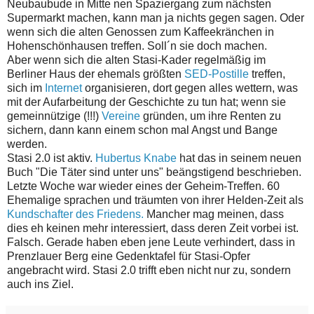
Neubaubude in Mitte nen Spaziergang zum nächsten
Supermarkt machen, kann man ja nichts gegen sagen. Oder
wenn sich die alten Genossen zum Kaffeekränchen in
Hohenschönhausen treffen. Soll´n sie doch machen.
Aber wenn sich die alten Stasi-Kader regelmäßig im
Berliner Haus der ehemals größten
SED-Postille
treffen,
sich im
Internet
organisieren, dort gegen alles wettern, was
mit der Aufarbeitung der Geschichte zu tun hat; wenn sie
gemeinnützige (!!!)
Vereine
gründen, um ihre Renten zu
sichern, dann kann einem schon mal Angst und Bange
werden.
Stasi 2.0 ist aktiv.
Hubertus Knabe
hat das in seinem neuen
Buch "Die Täter sind unter uns" beängstigend beschrieben.
Letzte Woche war wieder eines der Geheim-Treffen. 60
Ehemalige sprachen und träumten von ihrer Helden-Zeit als
Kundschafter des Friedens.
Mancher mag meinen, dass
dies eh keinen mehr interessiert, dass deren Zeit vorbei ist.
Falsch. Gerade haben eben jene Leute verhindert, dass in
Prenzlauer Berg eine Gedenktafel für Stasi-Opfer
angebracht wird. Stasi 2.0 trifft eben nicht nur zu, sondern
auch ins Ziel.