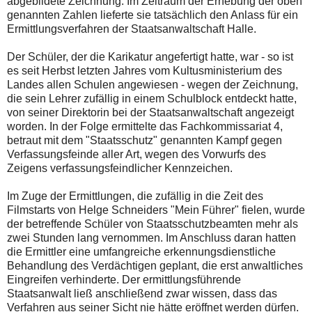
abgebildete Zeichnung. Im Zeitraum der Erhebung der oben
genannten Zahlen lieferte sie tatsächlich den Anlass für ein
Ermittlungsverfahren der Staatsanwaltschaft Halle.
Der Schüler, der die Karikatur angefertigt hatte, war - so ist
es seit Herbst letzten Jahres vom Kultusministerium des
Landes allen Schulen angewiesen - wegen der Zeichnung,
die sein Lehrer zufällig in einem Schulblock entdeckt hatte,
von seiner Direktorin bei der Staatsanwaltschaft angezeigt
worden. In der Folge ermittelte das Fachkommissariat 4,
betraut mit dem "Staatsschutz" genannten Kampf gegen
Verfassungsfeinde aller Art, wegen des Vorwurfs des
Zeigens verfassungsfeindlicher Kennzeichen.
Im Zuge der Ermittlungen, die zufällig in die Zeit des
Filmstarts von Helge Schneiders "Mein Führer" fielen, wurde
der betreffende Schüler von Staatsschutzbeamten mehr als
zwei Stunden lang vernommen. Im Anschluss daran hatten
die Ermittler eine umfangreiche erkennungsdienstliche
Behandlung des Verdächtigen geplant, die erst anwaltliches
Eingreifen verhinderte. Der ermittlungsführende
Staatsanwalt ließ anschließend zwar wissen, dass das
Verfahren aus seiner Sicht nie hätte eröffnet werden dürfen.