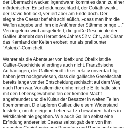
der Übermacht wacker. Irgendwann kommt es dann zu einer
mörderischen Entscheidungsschlacht, der Goliath wankt,
der David frohlockt, verliert aber am Ende doch. Der
siegreiche Caesar befiehlt schließlich, »dass man ihm die
Waffen abgebe und ihm die Anführer der Stämme bringe …"
Vercingetorix wird ausgeliefert, die große Geschichte der
Gallier überlebt den Herbst des Jahres 52 v. Chr., als Cäsar
das Kernland der Kelten erobert, nur als prallbunter
"Asterix"-Comicheft.
Wahrer als die Abenteuer von Idefix und Obelix ist die
Gallier-Geschichte allerdings auch nicht. Französische
Archäologen, der Gallierfeindlichkeit relativ unverdächtig,
haben jetzt nachgewiesen, dass die gallische Gesellschaft
bereits lange vor der Entscheidungsschlacht auf dem Weg
nach Rom war. Vor allem die einheimische Elite hatte sich
mit den Lebensgewohnheiten der fremden Macht
angefreundet und die Kultur der Besatzer in weiten Teilen
übernommen. Die tapferen Gallier, die eisern Widerstand
leisteten, um ihre eigene Lebensart zu bewahren, hat es in
Wirklichkeit nie gegeben. Wie auch Gallien selbst eine
Erfindung anderer ist: Caesar selbst gab dem von ihm
eroberten Gebiet zwischen Pyrenäen und Rhein erst diesen