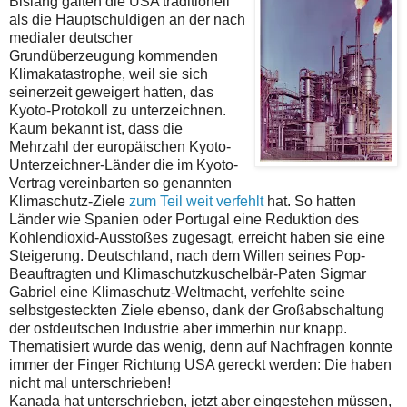
Bislang galten die USA traditionell
als die Hauptschuldigen an der nach
medialer deutscher
Grundüberzeugung kommenden
Klimakatastrophe, weil sie sich
seinerzeit geweigert hatten, das
Kyoto-Protokoll zu unterzeichnen.
Kaum bekannt ist, dass die
Mehrzahl der europäischen Kyoto-
Unterzeichner-Länder die im Kyoto-
Vertrag vereinbarten so genannten
Klimaschutz-Ziele
zum Teil weit verfehlt
hat. So hatten
Länder wie Spanien oder Portugal eine Reduktion des
Kohlendioxid-Ausstoßes zugesagt, erreicht haben sie eine
Steigerung. Deutschland, nach dem Willen seines Pop-
Beauftragten und Klimaschutzkuschelbär-Paten Sigmar
Gabriel eine Klimaschutz-Weltmacht, verfehlte seine
selbstgesteckten Ziele ebenso, dank der Großabschaltung
der ostdeutschen Industrie aber immerhin nur knapp.
Thematisiert wurde das wenig, denn auf Nachfragen konnte
immer der Finger Richtung USA gereckt werden: Die haben
nicht mal unterschrieben!
Kanada hat unterschrieben, jetzt aber eingestehen müssen,