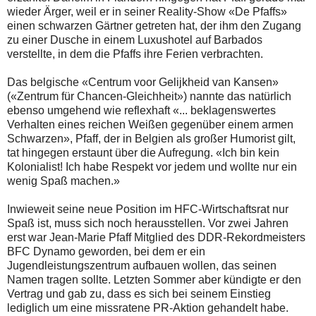
wieder Ärger, weil er in seiner Reality-Show «De Pfaffs»
einen schwarzen Gärtner getreten hat, der ihm den Zugang
zu einer Dusche in einem Luxushotel auf Barbados
verstellte, in dem die Pfaffs ihre Ferien verbrachten.
Das belgische «Centrum voor Gelijkheid van Kansen»
(«Zentrum für Chancen-Gleichheit») nannte das natürlich
ebenso umgehend wie reflexhaft «... beklagenswertes
Verhalten eines reichen Weißen gegenüber einem armen
Schwarzen», Pfaff, der in Belgien als großer Humorist gilt,
tat hingegen erstaunt über die Aufregung. «Ich bin kein
Kolonialist! Ich habe Respekt vor jedem und wollte nur ein
wenig Spaß machen.»
Inwieweit seine neue Position im HFC-Wirtschaftsrat nur
Spaß ist, muss sich noch herausstellen. Vor zwei Jahren
erst war Jean-Marie Pfaff Mitglied des DDR-Rekordmeisters
BFC Dynamo geworden, bei dem er ein
Jugendleistungszentrum aufbauen wollen, das seinen
Namen tragen sollte. Letzten Sommer aber kündigte er den
Vertrag und gab zu, dass es sich bei seinem Einstieg
lediglich um eine missratene PR-Aktion gehandelt habe.