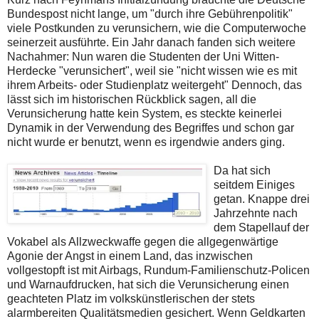
Bundespost nicht lange, um "durch ihre Gebührenpolitik"
viele Postkunden zu verunsichern, wie die Computerwoche
seinerzeit ausführte. Ein Jahr danach fanden sich weitere
Nachahmer: Nun waren die Studenten der Uni Witten-
Herdecke "verunsichert", weil sie "nicht wissen wie es mit
ihrem Arbeits- oder Studienplatz weitergeht" Dennoch, das
lässt sich im historischen Rückblick sagen, all die
Verunsicherung hatte kein System, es steckte keinerlei
Dynamik in der Verwendung des Begriffes und schon gar
nicht wurde er benutzt, wenn es irgendwie anders ging.
Da hat sich
seitdem Einiges
getan. Knappe drei
Jahrzehnte nach
dem Stapellauf der
Vokabel als Allzweckwaffe gegen die allgegenwärtige
Agonie der Angst in einem Land, das inzwischen
vollgestopft ist mit Airbags, Rundum-Familienschutz-Policen
und Warnaufdrucken, hat sich die Verunsicherung einen
geachteten Platz im volkskünstlerischen der stets
alarmbereiten Qualitätsmedien gesichert. Wenn Geldkarten