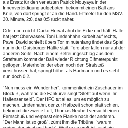
als Ersatz für den verletzten Patrick Mouyaya in der
Innenverteidigung aufgeboten, bekommt einen Ball ans
Knie, von dort springt er an die Hand. Elfmeter für den MSV.
30. Minute, 2:0, das 0:5 rückt näher.
Oder doch nicht. Darko Horvat ahnt die Ecke und hält. Halle
hat jetzt Oberwasser. Toni Lindenhahn kurbelt auf rechts,
Pavel David schießt übers Tor, minutenlang findet das Spiel
nur in der Duisburger Hälfte statt. Tore aber fallen nur auf der
anderen Seite: Nach einem Befreiungsschlag aus dem
Strafraum kommt der Ball wieder Richtung Elfmeterpunkt
geflogen, Maierhofer, der eben noch den Strafstoß
verschossen hat, springt höher als Hartmann und es steht
nun doch 0:2.
"Nun muss ein Wunder her", kommentiert ein Zuschauer im
Block B, während die Fankurve singt "Steht auf wenn ihr
Hallenser seid". Der HFC tut alles, um es möglich zu
machen, Lindenhahn, der zur Halbzeit schon platt schien,
bekommt die zweite Luft, Thomas Neubert versucht einen
Fernschuß und verpasst eine Flanke nach der anderen.
"Der Mann ist so groß", zürnt ihm die Tribüne, "warum
springt der nicht mal hoch". Weil er so groß ist, sagt ein