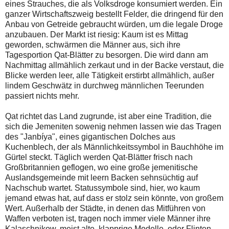
eines Strauches, die als Volksdroge konsumiert werden. Ein
ganzer Wirtschaftszweig bestellt Felder, die dringend für den
Anbau von Getreide gebraucht würden, um die legale Droge
anzubauen. Der Markt ist riesig: Kaum ist es Mittag
geworden, schwärmen die Männer aus, sich ihre
Tagesportion Qat-Blätter zu besorgen. Die wird dann am
Nachmittag allmählich zerkaut und in der Backe verstaut, die
Blicke werden leer, alle Tätigkeit erstirbt allmählich, außer
lindem Geschwätz in durchweg männlichen Teerunden
passiert nichts mehr.
Qat richtet das Land zugrunde, ist aber eine Tradition, die
sich die Jemeniten sowenig nehmen lassen wie das Tragen
des "Janbíya", eines gigantischen Dolches aus
Kuchenblech, der als Männlichkeitssymbol in Bauchhöhe im
Gürtel steckt. Täglich werden Qat-Blätter frisch nach
Großbritannien geflogen, wo eine große jemenitische
Auslandsgemeinde mit leern Backen sehnsüchtig auf
Nachschub wartet. Statussymbole sind, hier, wo kaum
jemand etwas hat, auf dass er stolz sein könnte, von großem
Wert. Außerhalb der Städte, in denen das Mitführen von
Waffen verboten ist, tragen noch immer viele Männer ihre
Kalaschnikow, meist alte, klapprige Modelle, oder Flinten,