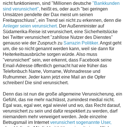
nicht funktionieren, sind "Millionen deutsche
"Bankkunden
sind verunsichert",
heißt es, oder auch "bei geringen
Umsätzen pendelte der Dax meist um seinen
Freitagsschluss", ein Trend sei nicht zu erkennen, denn die
Anleger seien verunsichert.
Der Außenminister auf
Südamerika-Reise ist verunsichert, eine Sicherheitslücke
bei Twitter verunsichert "zahllose Nutzer des Dienstes"
genauso wie der Zuspruch zu
Sarrazin Politiker.
Angst geht
um, die so nicht genannt werden kann, weil sie dann für
Heiterkeitsausbrüche sorgen würde. Also muss
"verunsichert" sein, wer erkennt, dass Facebook seine
Email-Adresse öffentlich gemacht hat wie früher das
Telefonbuch Name, Vorname, Wohnadresse und
Rufnummer. Jeder kann jetzt eine Mail an die Opfer
schreiben! Die sind verunsichert.
Denn das ist nun die große allgemeine Verunsicherung, ein
Gefühl, das nie mehr nachlässt, zumindest medial nicht.
Egal was, egal wer, egal wieviel und wo, das Recht darauf,
verunsichert zu sein und dafür respektiert zu werden, darf
niemandem mehr verweigert werden. Jede einzelne
Betrugsmail im Internet
verunsichert sogenannte User,