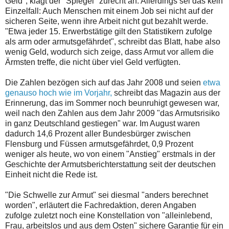
Geld", klagt der "Spiegel" zurecht an. Allerdings sei das kein
Einzelfall: Auch Menschen mit einem Job sei nicht auf der
sicheren Seite, wenn ihre Arbeit nicht gut bezahlt werde.
"Etwa jeder 15. Erwerbstätige gilt den Statistikern zufolge
als arm oder armutsgefährdet", schreibt das Blatt, habe also
wenig Geld, wodurch sich zeige, dass Armut vor allem die
Ärmsten treffe, die nicht über viel Geld verfügten.
Die Zahlen bezögen sich auf das Jahr 2008 und seien
etwa
genauso hoch wie im Vorjahr,
schreibt das Magazin aus der
Erinnerung, das im Sommer noch beunruhigt gewesen war,
weil nach den Zahlen aus dem Jahr 2009 "das Armutsrisiko
in ganz Deutschland gestiegen" war. Im August waren
dadurch 14,6 Prozent aller Bundesbürger zwischen
Flensburg und Füssen armutsgefährdet, 0,9 Prozent
weniger als heute, wo von einem "Anstieg" erstmals in der
Geschichte der Armutsberichterstattung seit der deutschen
Einheit nicht die Rede ist.
"Die Schwelle zur Armut" sei diesmal "anders berechnet
worden", erläutert die Fachredaktion, deren Angaben
zufolge zuletzt noch eine Konstellation von "alleinlebend,
Frau, arbeitslos und aus dem Osten" sichere Garantie für ein