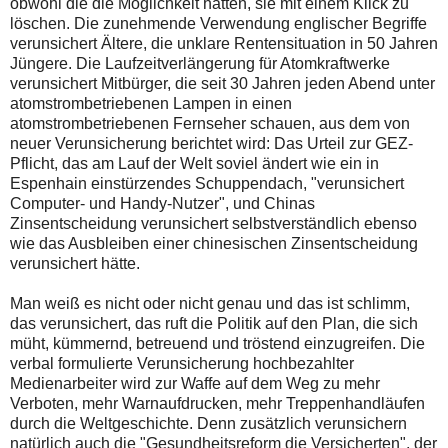
obwohl die die Möglichkeit hätten, sie mit einem Klick zu
löschen. Die zunehmende Verwendung englischer Begriffe
verunsichert Ältere, die unklare Rentensituation in 50 Jahren
Jüngere. Die Laufzeitverlängerung für Atomkraftwerke
verunsichert Mitbürger, die seit 30 Jahren jeden Abend unter
atomstrombetriebenen Lampen in einen
atomstrombetriebenen Fernseher schauen, aus dem von
neuer Verunsicherung berichtet wird: Das Urteil zur GEZ-
Pflicht, das am Lauf der Welt soviel ändert wie ein in
Espenhain einstürzendes Schuppendach, "verunsichert
Computer- und Handy-Nutzer", und Chinas
Zinsentscheidung verunsichert selbstverständlich ebenso
wie das Ausbleiben einer chinesischen Zinsentscheidung
verunsichert hätte.
Man weiß es nicht oder nicht genau und das ist schlimm,
das verunsichert, das ruft die Politik auf den Plan, die sich
müht, kümmernd, betreuend und tröstend einzugreifen. Die
verbal formulierte Verunsicherung hochbezahlter
Medienarbeiter wird zur Waffe auf dem Weg zu mehr
Verboten, mehr Warnaufdrucken, mehr Treppenhandläufen
durch die Weltgeschichte. Denn zusätzlich verunsichern
natürlich auch die "Gesundheitsreform die Versicherten", der