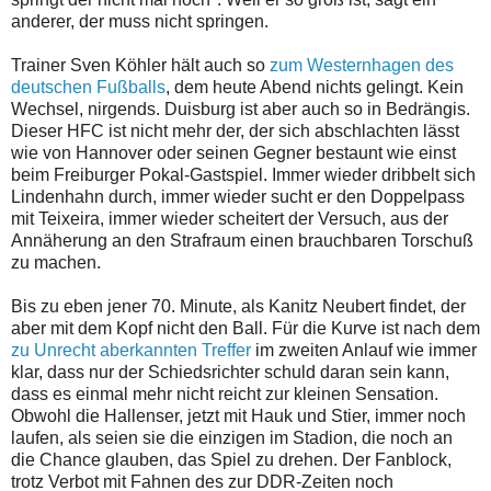
anderer, der muss nicht springen.
Trainer Sven Köhler hält auch so
zum Westernhagen des
deutschen Fußballs
, dem heute Abend nichts gelingt. Kein
Wechsel, nirgends. Duisburg ist aber auch so in Bedrängis.
Dieser HFC ist nicht mehr der, der sich abschlachten lässt
wie von Hannover oder seinen Gegner bestaunt wie einst
beim Freiburger Pokal-Gastspiel. Immer wieder dribbelt sich
Lindenhahn durch, immer wieder sucht er den Doppelpass
mit Teixeira, immer wieder scheitert der Versuch, aus der
Annäherung an den Strafraum einen brauchbaren Torschuß
zu machen.
Bis zu eben jener 70. Minute, als Kanitz Neubert findet, der
aber mit dem Kopf nicht den Ball. Für die Kurve ist nach dem
zu Unrecht aberkannten Treffer
im zweiten Anlauf wie immer
klar, dass nur der Schiedsrichter schuld daran sein kann,
dass es einmal mehr nicht reicht zur kleinen Sensation.
Obwohl die Hallenser, jetzt mit Hauk und Stier, immer noch
laufen, als seien sie die einzigen im Stadion, die noch an
die Chance glauben, das Spiel zu drehen. Der Fanblock,
trotz Verbot mit Fahnen des zur DDR-Zeiten noch