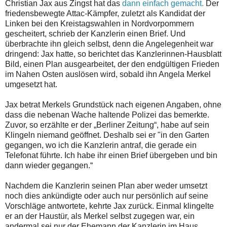
Christian Jax aus Zingst hat das
dann einfach gemacht.
Der
friedensbewegte Attac-Kämpfer, zuletzt als Kandidat der
Linken bei den Kreistagswahlen in Nordvorpommern
gescheitert, schrieb der Kanzlerin einen Brief. Und
überbrachte ihn gleich selbst, denn die Angelegenheit war
dringend: Jax hatte, so berichtet das Kanzlerinnen-Hausblatt
Bild, einen Plan ausgearbeitet, der den endgültigen Frieden
im Nahen Osten auslösen wird, sobald ihn Angela Merkel
umgesetzt hat.
Jax betrat Merkels Grundstück nach eigenen Angaben, ohne
dass die nebenan Wache haltende Polizei das bemerkte.
Zuvor, so erzählte er der „Berliner Zeitung“, habe auf sein
Klingeln niemand geöffnet. Deshalb sei er "in den Garten
gegangen, wo ich die Kanzlerin antraf, die gerade ein
Telefonat führte. Ich habe ihr einen Brief übergeben und bin
dann wieder gegangen.“
Nachdem die Kanzlerin seinen Plan aber weder umsetzt
noch dies ankündigte oder auch nur persönlich auf seine
Vorschläge antwortete, kehrte Jax zurück. Einmal klingelte
er an der Haustür, als Merkel selbst zugegen war, ein
andermal sei nur der Ehemann der Kanzlerin im Haus