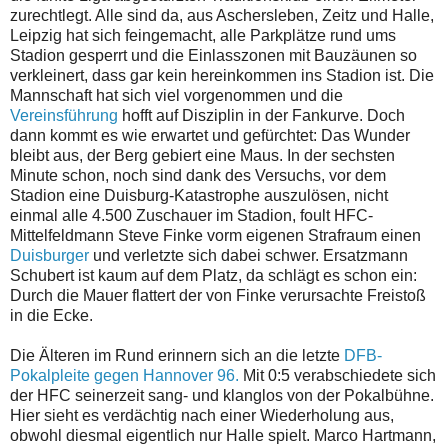
zurechtlegt. Alle sind da, aus Aschersleben, Zeitz und Halle,
Leipzig hat sich feingemacht, alle Parkplätze rund ums
Stadion gesperrt und die Einlasszonen mit Bauzäunen so
verkleinert, dass gar kein hereinkommen ins Stadion ist. Die
Mannschaft hat sich viel vorgenommen und die
Vereinsführung
hofft auf Disziplin in der Fankurve. Doch
dann kommt es wie erwartet und gefürchtet: Das Wunder
bleibt aus, der Berg gebiert eine Maus. In der sechsten
Minute schon, noch sind dank des Versuchs, vor dem
Stadion eine Duisburg-Katastrophe auszulösen, nicht
einmal alle 4.500 Zuschauer im Stadion, foult HFC-
Mittelfeldmann Steve Finke vorm eigenen Strafraum einen
Duisburger
und verletzte sich dabei schwer. Ersatzmann
Schubert ist kaum auf dem Platz, da schlägt es schon ein:
Durch die Mauer flattert der von Finke verursachte Freistoß
in die Ecke.
Die Älteren im Rund erinnern sich an die letzte
DFB-
Pokalpleite gegen Hannover 96.
Mit 0:5 verabschiedete sich
der HFC seinerzeit sang- und klanglos von der Pokalbühne.
Hier sieht es verdächtig nach einer Wiederholung aus,
obwohl diesmal eigentlich nur Halle spielt. Marco Hartmann,