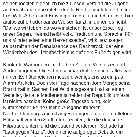
seiner Tochter, eigentlich nie zu lesen, verführt die Jugend
anders als die neue intellektuelle Rechte noch hinterhältiger.
Frei.Wild-Alben sind Einstiegsdrogen für die Ohren, wer hier
arglos zuhört oder gar zu Weisen tanzt, in denen es heißt:
"Da, wo wir leben, da wo wir stehen, Ist unser Erbe, liegt
unser Segen, Heimat heißt Volk, Tradition und Sprache, Für
uns Minderheiten eine Herzenssache", wirkt sozusagen
selbst mit an der Renaissance des Rechtsrock, der eine
Wiederkehr des Hitlerfaschismus auf dem Fuße folgen wird.
Konkrete Warnungen, mit halben Zitaten, Versfetzen und
Andeutungen richtig schön schmackhaft gemacht, alles wie
immer. Es hätte reichen müssen, wenigstens zu ein paar
Alarm-Artikeln. Doch vier Tage nachdem Jörn Menge seine
Brandmail in Sachen Frei.Wild ausgesandt hat an einen
Verteiler, der alle Medienentscheider der Republik umfasst,
ist nichts passiert. Keine große Tageszeitung, kein
Kultursender, keine Online-Ausgabe früherer
Nachrichtenmagazine ist angesprungen auf die aufrüttelnde
Botschaft von den Südtiroler Rechten, die die deutsche
Hitparade entern und die Jugend verderben. Schade für
"Laut gegen Nazis", denen eine aufgeregte Debatte um