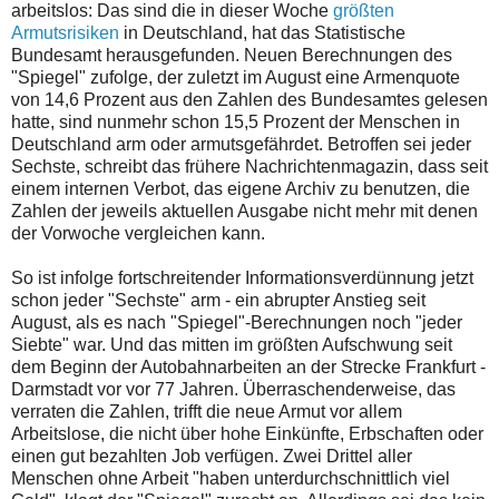
arbeitslos: Das sind die in dieser Woche
größten
Armutsrisiken
in Deutschland, hat das Statistische
Bundesamt herausgefunden. Neuen Berechnungen des
"Spiegel" zufolge, der zuletzt im August eine Armenquote
von 14,6 Prozent aus den Zahlen des Bundesamtes gelesen
hatte, sind nunmehr schon 15,5 Prozent der Menschen in
Deutschland arm oder armutsgefährdet. Betroffen sei jeder
Sechste, schreibt das frühere Nachrichtenmagazin, dass seit
einem internen Verbot, das eigene Archiv zu benutzen, die
Zahlen der jeweils aktuellen Ausgabe nicht mehr mit denen
der Vorwoche vergleichen kann.
So ist infolge fortschreitender Informationsverdünnung jetzt
schon jeder "Sechste" arm - ein abrupter Anstieg seit
August, als es nach "Spiegel"-Berechnungen noch "jeder
Siebte" war. Und das mitten im größten Aufschwung seit
dem Beginn der Autobahnarbeiten an der Strecke Frankfurt -
Darmstadt vor vor 77 Jahren. Überraschenderweise, das
verraten die Zahlen, trifft die neue Armut vor allem
Arbeitslose, die nicht über hohe Einkünfte, Erbschaften oder
einen gut bezahlten Job verfügen. Zwei Drittel aller
Menschen ohne Arbeit "haben unterdurchschnittlich viel