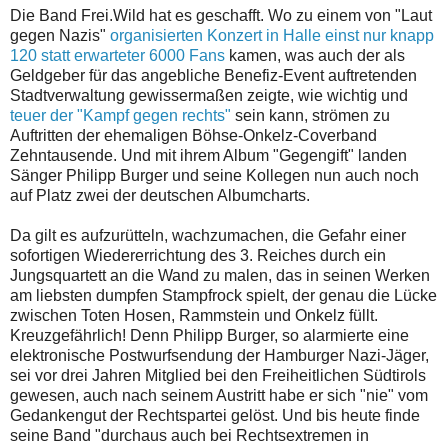
Die Band Frei.Wild hat es geschafft. Wo zu einem von "Laut
gegen Nazis"
organisierten Konzert in Halle einst nur knapp
120 statt erwarteter 6000 Fans
kamen, was auch der als
Geldgeber für das angebliche Benefiz-Event auftretenden
Stadtverwaltung gewissermaßen zeigte, wie wichtig und
teuer der "Kampf gegen rechts"
sein kann, strömen zu
Auftritten der ehemaligen Böhse-Onkelz-Coverband
Zehntausende. Und mit ihrem Album "Gegengift" landen
Sänger Philipp Burger und seine Kollegen nun auch noch
auf Platz zwei der deutschen Albumcharts.
Da gilt es aufzurütteln, wachzumachen, die Gefahr einer
sofortigen Wiedererrichtung des 3. Reiches durch ein
Jungsquartett an die Wand zu malen, das in seinen Werken
am liebsten dumpfen Stampfrock spielt, der genau die Lücke
zwischen Toten Hosen, Rammstein und Onkelz füllt.
Kreuzgefährlich! Denn Philipp Burger, so alarmierte eine
elektronische Postwurfsendung der Hamburger Nazi-Jäger,
sei vor drei Jahren Mitglied bei den Freiheitlichen Südtirols
gewesen, auch nach seinem Austritt habe er sich "nie" vom
Gedankengut der Rechtspartei gelöst. Und bis heute finde
seine Band "durchaus auch bei Rechtsextremen in