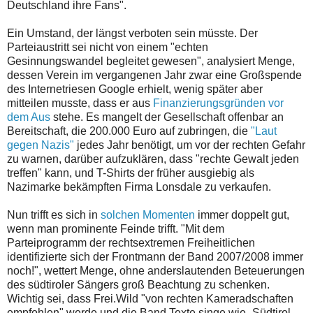
Deutschland ihre Fans".
Ein Umstand, der längst verboten sein müsste. Der
Parteiaustritt sei nicht von einem "echten
Gesinnungswandel begleitet gewesen", analysiert Menge,
dessen Verein im vergangenen Jahr zwar eine Großspende
des Internetriesen Google erhielt, wenig später aber
mitteilen musste, dass er aus
Finanzierungsgründen vor
dem Aus
stehe. Es mangelt der Gesellschaft offenbar an
Bereitschaft, die 200.000 Euro auf zubringen, die
"Laut
gegen Nazis"
jedes Jahr benötigt, um vor der rechten Gefahr
zu warnen, darüber aufzuklären, dass "rechte Gewalt jeden
treffen" kann, und T-Shirts der früher ausgiebig als
Nazimarke bekämpften Firma Lonsdale zu verkaufen.
Nun trifft es sich in
solchen Momenten
immer doppelt gut,
wenn man prominente Feinde trifft. "Mit dem
Parteiprogramm der rechtsextremen Freiheitlichen
identifizierte sich der Frontmann der Band 2007/2008 immer
noch!", wettert Menge, ohne anderslautenden Beteuerungen
des südtiroler Sängers groß Beachtung zu schenken.
Wichtig sei, dass Frei.Wild "von rechten Kameradschaften
empfohlen" werde und die Band Texte singe wie „Südtirol,