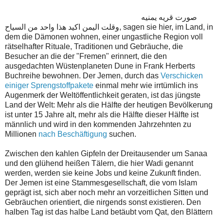
صورت قريه يمنيه
وقلت اليمن اكيد هذا واحد من السياح, sagen sie hier, im Land, in
dem die Dämonen wohnen, einer ungastliche Region voll
rätselhafter Rituale, Traditionen und Gebräuche, die
Besucher an die der "Fremen" erinnert, die den
ausgedachten Wüstenplaneten Dune in Frank Herberts
Buchreihe bewohnen. Der Jemen, durch das
Verschicken
einiger Sprengstoffpakete
einmal mehr wie irrtümlich ins
Augenmerk der Weltöffentlichkeit geraten, ist das jüngste
Land der Welt: Mehr als die Hälfte der heutigen Bevölkerung
ist unter 15 Jahre alt, mehr als die Hälfte dieser Hälfte ist
männlich und wird in den kommenden Jahrzehnten zu
Millionen
nach Beschäftigung
suchen.
Zwischen den kahlen Gipfeln der Dreitausender um Sanaa
und den glühend heißen Tälern, die hier Wadi genannt
werden, werden sie keine Jobs und keine Zukunft finden.
Der Jemen ist eine Stammesgesellschaft, die vom Islam
geprägt ist, sich aber noch mehr an vorzeitlichen Sitten und
Gebräuchen orientiert, die nirgends sonst existieren. Den
halben Tag ist das halbe Land betäubt vom Qat, den Blättern