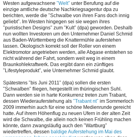
Westen aufgewachsene
"Welt"
unter Berufung auf die
einzige amtliche deutsche Nachkriegsagentur dpa zu
berichten, werde die "Schwalbe von ihren Fans doch innig
geliebt". Im Westen hingegen sei sie wegen ihres
"puristischen Designs" zum "Kult" (dpa) geworden. Deshalb
nun wollten Investoren um den Unternehmer Daniel Schmid
aus Baden-Württemberg die Knattermühle auferstehen
lassen. Ökologisch korrekt soll der Roller von einem
Elektromotor angetrieben werden, alle Abgase entstehen so
nicht während der Fahrt, sondern weit weg in einem
Braunkohlekraftwerk. Das ergibt dann ein zünftiges
"Lifestyleprodukt", wie Unternehmer Schmid glaubt.
Spätestens "bis Juni 2011" (dpa) sollen die ersten
"Schwalben" fliegen, hergestellt im thüringischen Suhl.
Dann werden sie in harte Konkurrenz treten zum Trabant,
dessen Wiederauferstehung als
"Trabant nt"
im Sommerloch
2009 immerhin auch für eine schöne Medienrunde gereicht
hatte. Auf ihrem Höhenflug zu neuen Ufern in der alten Zeit
wird die Schwalbe, die allein noch keinen Frühling machen
könnte, dann zwangsläufig auch den "Wartburg"
wiedertreffen, dessen
baldige Auferstehung im Mai des