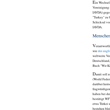
E
in Wechsel
Vereinigung 
IAVDA) gegen
"
Turkey" zu 
Schicksal vo
IAVDA.
Menschen
V
erantwortl
wie
der engl
weltweite Ve
Deutschland,
Buch "Wir Ki
D
amit soll 
(
World Feder
darüber herrs
fragwürdigen
haben bei de
bestätigt WF
etwa Türkei 
bestehen ble