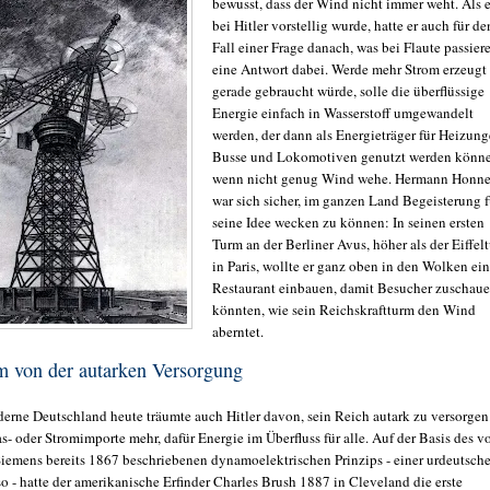
bewusst, dass der Wind nicht immer weht. Als e
bei Hitler vorstellig wurde, hatte er auch für de
Fall einer Frage danach, was bei Flaute passiere
eine Antwort dabei. Werde mehr Strom erzeugt 
gerade gebraucht würde, solle die überflüssige
Energie einfach in Wasserstoff umgewandelt
werden, der dann als Energieträger für Heizung
Busse und Lokomotiven genutzt werden könne
wenn nicht genug Wind wehe. Hermann Honne
war sich sicher, im ganzen Land Begeisterung f
seine Idee wecken zu können: In seinen ersten
Turm an der Berliner Avus, höher als der Eiffel
in Paris, wollte er ganz oben in den Wolken ein
Restaurant einbauen, damit Besucher zuschau
könnten, wie sein Reichskraftturm den Wind
aberntet.
m von der autarken Versorgung
derne Deutschland heute träumte auch Hitler davon, sein Reich autark zu versorgen
s- oder Stromimporte mehr, dafür Energie im Überfluss für alle. Auf der Basis des v
iemens bereits 1867 beschriebenen dynamoelektrischen Prinzips - einer urdeutsch
o - hatte der amerikanische Erfinder Charles Brush 1887 in Cleveland die erste