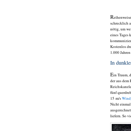
R
eihenweis
schrecklich 
nötig, um we
eines Tages 
kommuniziere
Kostenlos dre
1.000 Jahren
In dunkle
E
in Traum, d
der aus dem
Reichskanzle
fünf querdre
15 m/s
Wind
Nicht einmal
ausgerechnet
liefern. So v