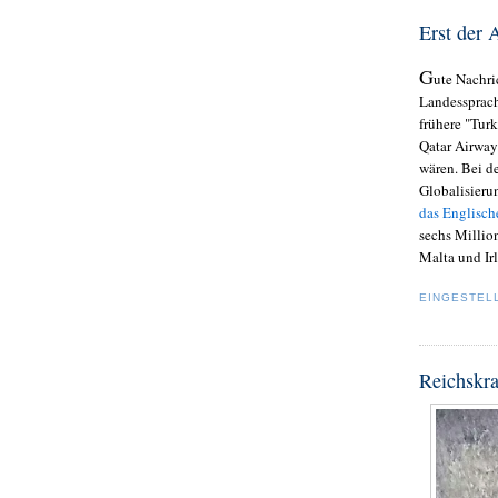
Erst der 
G
ute Nachri
Landessprac
frühere "Tur
Qatar Airways und Emirates,
wären. Bei d
Globalisierun
das Englische
sechs Millio
Malta und Ir
EINGESTEL
Reichskra