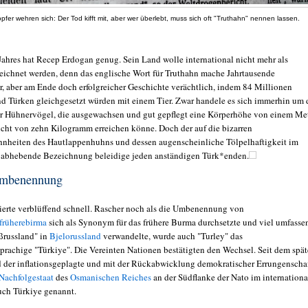
fer wehren sich: Der Tod kifft mit, aber wer überlebt, muss sich oft "Truthahn" nennen lassen.
Jahres hat Recep Erdogan genug. Sein Land wolle international nicht mehr als
eichnet werden, denn das englische Wort für Truthahn mache Jahrtausende
r, aber am Ende doch erfolgreicher Geschichte verächtlich, indem 84 Millionen
d Türken gleichgesetzt würden mit einem Tier. Zwar handele es sich immerhin um 
er Hühnervögel, die ausgewachsen und gut gepflegt eine Körperhöhe von einem Me
cht von zehn Kilogramm erreichen könne. Doch der auf die bizarren
heiten des Hautlappenhuhns und dessen augenscheinliche Tölpelhaftigkeit im
 abhebende Bezeichnung beleidige jeden anständigen Türk*enden.
Umbenennung
ierte verblüffend schnell. Rascher noch als die Umbenennung von
rüherebirma
sich als Synonym für das frühere Burma durchsetzte und viel umfasse
ißrussland" in
Bjelorussland
verwandelte, wurde auch "Turley" das
prachige "Türkiye". Die Vereinten Nationen bestätigten den Wechsel. Seit dem spä
d der inflationsgeplagte und mit der Rückabwicklung demokratischer Errungenscha
Nachfolgestaat
des
Osmanischen Reiches
an der Südflanke der Nato im internation
uch Türkiye genannt.