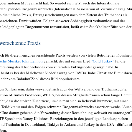
, der anderen Mut gemacht hat. So wendet sich jetzt auch die Internationale
der Opfer des Drogenmissbrauchs (
International Association of Victims of Drug Ab
 die übliche Praxis, Entzugserscheinungen nach dem Zittern des Truthahnes als
bezeichnen. Damit würden Folgen schwerer Abhängigkeit verharmlost und das
n leidgeplagten Drogennutzern romantisiert, heißt es im Stockholmer Büro von der
verachtende Praxis
ich für diese menschenverachtende Praxis werden von vielen Betroffenen Prominen
ische Musiker John Lennon
gemacht, der mit seinem Lied
"Cold Turkey"
für die
rbreitung des Klischeebildes vom zitternden Entzugsopfer gesorgt habe. In
 heißt es bei der Malchower Niederlassung von IAVDA, habe
Christiane F. mit ihre
nder vom Bahnhof Zoo" dieses Bild popularisiert.
nun Schluss sein, dafür verwendet sich auch der Weltverband der Truthahnzüchter
ation of Turkey Producers, WFTP)
, bei dessen Mitglieder*nnen schon lange Unmut
cht, dass die stolzen Zuchttiere, um die man sich so liebevoll kümmere, mit einer
 Teildiktatur und den Folgen schweren Drogenmissbrauchs assoziiert werde. "Auch
r Uno darum gebeten, die Verwendung dieser Bezeichnung weltweit zu untersagen"
TP-Sprecherin Nancy Kolohres. Bezeichungen in den jeweiligen Landessprachen -
und Truthahn in Deutschland, Türkiye in Ankara und Turkey in den USA - dürften a
iben.