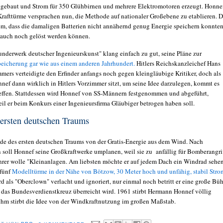
gebaut und Strom für 350 Glühbirnen und mehrere Elektromotoren erzeugt. Honne
Krafttürme versprachen nun, die Methode auf nationaler Großebene zu etablieren. D
em, dass die damaligen Batterien nicht annähernd genug Energie speichern konnten
 auch noch gelöst werden können.
nderwerk deutscher Ingenieurskunst" klang einfach zu gut, seine Pläne zur
peicherung gar wie aus einem anderen Jahrhundert.
Hitlers Reichskanzleichef Hans
mers verteidigte den Erfinder anfangs noch gegen kleingläubige Kritiker, doch als
ef dann wirklich in Hitlers Vorzimmer sitzt, um seine Idee darzulegen, kommt es
effen. Stattdessen wird Honnef von SS-Männern festgenommen und abgeführt,
eil er beim Konkurs einer Ingenieursfirma Gläubiger betrogen haben soll.
ersten deutschen Traums
Ende des ersten deutschen Traums von der Gratis-Energie aus dem Wind. Nach
 soll Honnef seine Großkraftwerke umplanen, weil sie zu anfällig für Bomberangri
ührer wolle "Kleinanlagen. Am liebsten möchte er auf jedem Dach ein Windrad sehen
 fünf
Modelltürme in der Nähe von Bötzow,
30 Meter hoch und unfähig, stabil Stro
ird als "Oberclown" verlacht und ignoriert, nur einmal noch betritt er eine große Bü
 das Bundesverdienstkreuz überreicht wird. 1961 stirbt Hermann Honnef völlig
 ihm stirbt die Idee von der Windkraftnutzung im großen Maßstab.