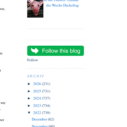
die Woche Dackeltag
use,
te
Follow
m
ARCHIV
2026
(231)
►
2025
(731)
►
2024
(737)
►
 wir
2023
(734)
►
,
2022
(739)
▼
Dezember
(62)
ber
November
(60)