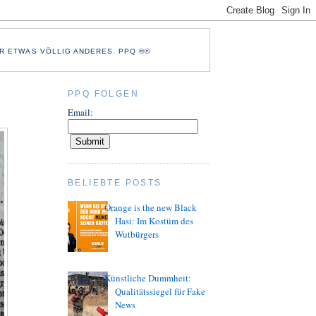
R ETWAS VÖLLIG ANDERES. PPQ ®©
PPQ FOLGEN
Email:
BELIEBTE POSTS
Orange is the new Black
Hasi: Im Kostüm des
Wutbürgers
Künstliche Dummheit:
Qualitätssiegel für Fake
News