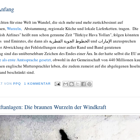
Anfang
chten für eine Welt im Wandel, die sich mehr und mehr zurückbesinnt auf
hen,
Wurzeln,
Abstammung, regionale Küche und lokale Lieferketten. tragen. Die
kish Airlines" heißt nun schon geraume Zeit "Türkiye Hava Yolları", folgen könnten
 die dann als الخطوط الجوية القطرية und الإمارات anzusprechen
er Abwicklung der Fehlstellungen einer außer Rand und Band geratenen
g sind das unübersehbare Zeichen des Endes einer Ära. In der hatte selbst die EU a
 als erste Amtssprache gesetzt,
obwohl in der Gemeinschaft von 440 Millionen ka
nen englische Muttersprachler leben, die zudem zumeist auf die abgelegenen Inseln
land beschränkt sind.
LT VON
PPQ
1 KOMMENTAR
ftanlagen: Die braunen Wurzeln der Windkraft