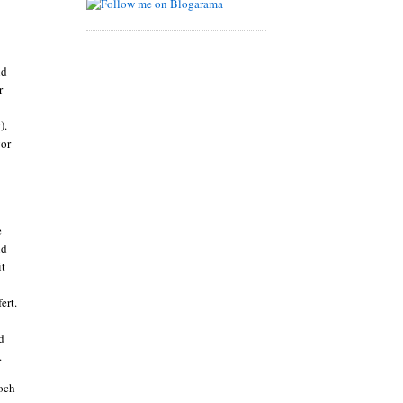
nd
r
).
vor
e
nd
it
ert.
d
.
noch