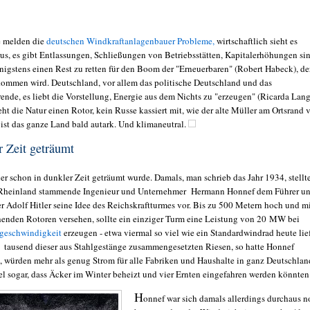
e melden die
deutschen Windkraftanlagenbauer Probleme,
wirtschaftlich sieht es
aus, es gibt Entlassungen, Schließungen von Betriebsstätten, Kapitalerhöhungen si
nigstens einen Rest zu retten für den Boom der "Erneuerbaren" (Robert Habeck), de
kommen wird. Deutschland, vor allem das politische Deutschland und das
nde, es liebt die Vorstellung, Energie aus dem Nichts zu "erzeugen" (Ricarda Lang
ht die Natur einen Rotor, kein Russe kassiert mit, wie der alte Müller am Ortsrand 
 ist das ganze Land bald autark. Und klimaneutral.
r Zeit geträumt
er schon in dunkler Zeit geträumt wurde. Damals, man schrieb das Jahr 1934, stellt
 Rheinland stammende Ingenieur und Unternehmer Hermann Honnef dem Führer u
r Adolf Hitler seine Idee des Reichskraftturmes vor. Bis zu 500 Metern hoch und m
henden Rotoren versehen, sollte ein einziger Turm eine Leistung von 20 MW bei
geschwindigkeit
erzeugen - etwa viermal so viel wie ein Standardwindrad heute lief
 tausend dieser aus Stahlgestänge zusammengesetzten Riesen, so hatte Honnef
, würden mehr als genug Strom für alle Fabriken und Haushalte in ganz Deutschlan
iel sogar, dass Äcker im Winter beheizt und vier Ernten eingefahren werden könnten
H
onnef war sich damals allerdings durchaus 