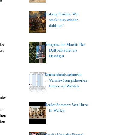
Festung Europa: Wer
steckt nun wieder
dahitler?
die
Arroganz der Macht: Der
ter
Duftverkäufer als
Hassfigur
Deutschlands schönste
Verschwörungstheorien:
Immer vor Wahlen
nder
Heißer Sommer: Von Hitze
ten
in Wellen
ften
alen
Für die Umwelt: Einmal