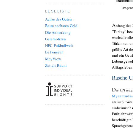
Drogenop
LESELISTE
Achse des Guten
A
nfang des 
Beim nächsten Geld
"Turkey" bez
Die Anmerkung
wechselvolle
Geiernotizen
Türkinnen un
HFC-Fußballwelt
größte Art d
Le Penseur
und ein Gewi
MeyView
Lebensgewohn
Zettels Raum
Alltagsleben
Rasche 
D
ie UN reag
Myanmardasf
als sich "We
einheimischs
Frühjahr wir
beschäftigte
Sprachgebra