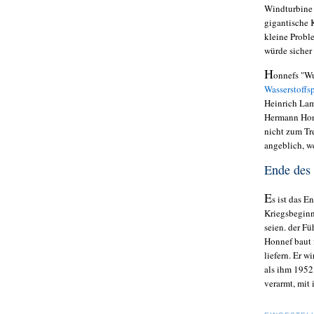
Windturbine 
gigantische 
kleine Probl
würde sicher
H
onnefs "Wu
Wasserstoffs
Heinrich Lam
Hermann Honn
nicht zum Tr
angeblich, w
Ende des 
E
s ist das 
Kriegsbeginn
seien. der F
Honnef baut
liefern. Er w
als ihm 1952
verarmt, mit