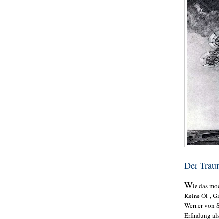
Der Trau
W
ie das mo
Keine Öl-, Ga
Werner von S
Erfindung als