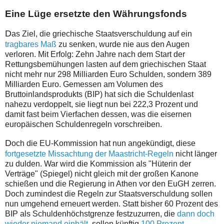
Eine Lüge ersetzte den Währungsfonds
D
as Ziel, die griechische Staatsverschuldung auf ein
tragbares Maß
zu senken, wurde nie aus den Augen
verloren. Mit Erfolg: Zehn Jahre nach dem Start der
Rettungsbemühungen lasten auf dem griechischen Staat
nicht mehr nur 298 Milliarden Euro Schulden, sondern 389
Milliarden Euro. Gemessen am Volumen des
Bruttoinlandsprodukts (BIP) hat sich die Schuldenlast
nahezu verdoppelt, sie liegt nun bei 222,3 Prozent und
damit fast beim Vierfachen dessen, was die eisernen
europäischen Schuldenregeln vorschreiben.
D
och die EU-Kommission hat nun angekündigt, diese
fortgesetzte Missachtung der Maastricht-Regeln
nicht länger
zu dulden. War wird die Kommission als "Hüterin der
Verträge" (Spiegel) nicht gleich mit der großen Kanone
schießen und die Regierung in Athen vor den EuGH zerren.
Doch zumindest die Regeln zur Staatsverschuldung sollen
nun umgehend erneuert werden. Statt bisher 60 Prozent des
BIP als Schuldenhöchstgrenze festzuzurren, die
dann doch
wieder niemand einhält
, sollen künftig
100 Prozent