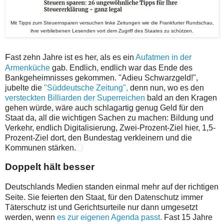
Mit Tipps zum Steuernsparen versuchen linke Zeitungen wie die Frankfurter Rundschau,
ihre verbliebenen Lesenden vort dem Zugriff des Staates zu schützen.
F
ast zehn Jahre ist es her, als es ein
Aufatmen in der
Armenküche
gab. Endlich, endlich war das Ende des
Bankgeheimnisses gekommen. "Adieu Schwarzgeld!",
jubelte die
"Süddeutsche Zeitung",
denn nun, wo es den
versteckten Billiarden der Superreichen
bald an den Kragen
gehen würde, wäre auch schlagartig genug Geld für den
Staat da, all die wichtigen Sachen zu machen: Bildung und
Verkehr, endlich Digitalisierung, Zwei-Prozent-Ziel hier, 1,5-
Prozent-Ziel dort, den Bundestag verkleinern und die
Kommunen stärken.
Doppelt hält besser
D
eutschlands Medien standen einmal mehr auf der richtigen
Seite. Sie feierten den Staat, für den Datenschutz immer
Täterschutz ist und Gerichtsurteile nur dann umgesetzt
werden, wenn
es zur eigenen Agenda passt.
Fast 15 Jahre