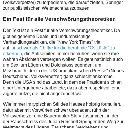
(Volksverpetzer) zu torpedieren, die darauf zielten, Springer
zur publizistischen Weltmacht auszubauen.
Ein Fest für alle Verschwörungstheoretiker.
D
er Text ist ein Fest für alle Verschwörungstheoretiker. Da
gibt es geheime Deals und undurchsichtige
Verhandlungstaktiken, die "New York Times" tritt
auf,
unschwer als Chiffre für die berühmte "Ostküste" zu
erkennen,
die Antisemiten immer bemühen, wenn sie ihre
wahren Absichten verbergen wollen. Es geht natürlich auch
um Sex, um Lügen und Dolchstosslegenden, um
Missbrauch, der in der "US-amerikanischen Presse" (Neues
Deutschland, Volksverhetzer) ganz schlecht ankomme.
Denn die USA sind das Land, in dem der Präsident sich an
einer Untergebene abarbeitete, dazu aber respektvoll eine
Zigarre nutze, die nicht angezündet war.
W
ie immer im typischen Stil des Hauses holprig formuliert,
dafür aber mit Vorwürfen schwer überladen, rührt der
Volksverhetzer eine Bauernopfer-Story zusammen, in der
der Rausschmiss des Julian Reichelt Springer den Weg zur
Weltmacht des Lügens, Täuschens, Verdrehens und