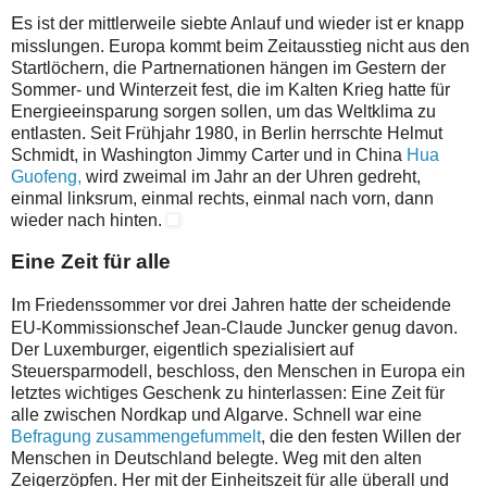
E
s ist der mittlerweile siebte Anlauf und wieder ist er knapp
misslungen. Europa kommt beim Zeitausstieg nicht aus den
Startlöchern, die Partnernationen hängen im Gestern der
Sommer- und Winterzeit fest, die im Kalten Krieg hatte für
Energieeinsparung sorgen sollen, um das Weltklima zu
entlasten. Seit Frühjahr 1980, in Berlin herrschte Helmut
Schmidt, in Washington Jimmy Carter und in China
Hua
Guofeng,
wird zweimal im Jahr an der Uhren gedreht,
einmal linksrum, einmal rechts, einmal nach vorn, dann
wieder nach hinten.
Eine Zeit für alle
I
m Friedenssommer vor drei Jahren hatte der scheidende
EU-Kommissionschef Jean-Claude Juncker genug davon.
Der Luxemburger, eigentlich spezialisiert auf
Steuersparmodell, beschloss, den Menschen in Europa ein
letztes wichtiges Geschenk zu hinterlassen: Eine Zeit für
alle zwischen Nordkap und Algarve. Schnell war eine
Befragung zusammengefummelt
, die den festen Willen der
Menschen in Deutschland belegte. Weg mit den alten
Zeigerzöpfen. Her mit der Einheitszeit für alle überall und