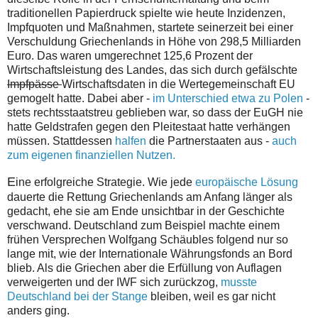
traditionellen Papierdruck spielte wie heute Inzidenzen,
Impfquoten und Maßnahmen, startete seinerzeit bei einer
Verschuldung Griechenlands in Höhe von 298,5 Milliarden
Euro. Das waren umgerechnet 125,6 Prozent der
Wirtschaftsleistung des Landes, das sich durch gefälschte
Impfpässe
Wirtschaftsdaten in die Wertegemeinschaft EU
gemogelt hatte. Dabei aber -
im Unterschied etwa zu Polen
-
stets rechtsstaatstreu geblieben war, so dass der EuGH nie
hatte Geldstrafen gegen den Pleitestaat hatte verhängen
müssen. Stattdessen
halfen
die Partnerstaaten aus -
auch
zum eigenen finanziellen Nutzen.
E
ine erfolgreiche Strategie. Wie jede
europäische Lösung
dauerte die Rettung Griechenlands am Anfang länger als
gedacht, ehe sie am Ende unsichtbar in der Geschichte
verschwand. Deutschland zum Beispiel machte einem
frühen Versprechen Wolfgang Schäubles folgend nur so
lange mit, wie der Internationale Währungsfonds an Bord
blieb. Als die Griechen aber die Erfüllung von Auflagen
verweigerten und der IWF sich zurückzog,
musste
Deutschland bei der Stange
bleiben, weil es gar nicht
anders ging.