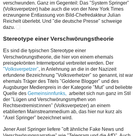
verschwunden. Ganz im Gegenteil: Das "System Springer"
(Volksverpetzer) habe auch die von der New York Times
erzwungene Entlassung von Bild-Chefredakteur Julian
Reichelt überlebt. Und "die deutsche Presse" schweige
dazu.
Stereotype einer Verschwörungstheorie
E
s sind die typischen Stereotype einer
Verschwörungstheorie, die hier von einem ehemals
preisgekrönten Internetportal verbreitet werden. Der
"Volksverpetzer"
, in Anlehnung an die in der Nazizeit
erfundene Bezeichnung "Volksverhetzer" so genannt, ist war
ehemals Träger des Titels "Goldene Blogger" und des
Augsburger Medienpreis in der Kategorie "Mut" und beliebte
Quelle des
Gemeinsinnfunks,
arbeitet sich nun ganz im Stil
der "Lügen und Verschwörungsmythen von
Rechtsextremist:innen" (Volksverpetzer) an einem
etablierten Mainstreammedium ab, das hier nur kurz als
"Axel Springer" bezeichnet wird.
J
ener Axel Springer liefere "oft ähnliche Fake News und
Verschwörungsnarrative" wie "Telegram und die AfD". Auch