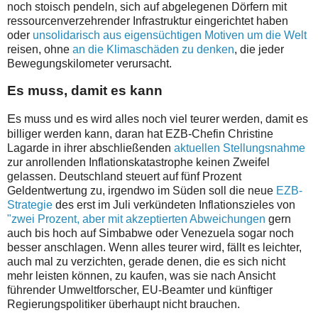
noch stoisch pendeln, sich auf abgelegenen Dörfern mit
ressourcenverzehrender Infrastruktur eingerichtet haben
oder
unsolidarisch aus eigensüchtigen Motiven um die Welt
reisen, ohne
an die Klimaschäden zu denken
, die jeder
Bewegungskilometer verursacht.
Es muss, damit es kann
E
s muss und es wird alles noch viel teurer werden, damit es
billiger werden kann, daran hat EZB-Chefin Christine
Lagarde in ihrer abschließenden
aktuellen Stellungsnahme
zur anrollenden Inflationskatastrophe keinen Zweifel
gelassen. Deutschland steuert auf fünf Prozent
Geldentwertung zu, irgendwo im Süden soll die neue
EZB-
Strategie
des erst im Juli verkündeten Inflationszieles von
"zwei Prozent, aber mit akzeptierten Abweichungen
gern
auch bis hoch auf Simbabwe oder Venezuela sogar noch
besser anschlagen. Wenn alles teurer wird, fällt es leichter,
auch mal zu verzichten, gerade denen, die es sich nicht
mehr leisten können, zu kaufen, was sie nach Ansicht
führender Umweltforscher, EU-Beamter und künftiger
Regierungspolitiker überhaupt nicht brauchen.