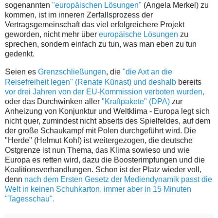
sogenannten
"europäischen Lösungen"
(Angela Merkel) zu
kommen, ist im inneren Zerfallsprozess der
Vertragsgemeinschaft das viel erfolgreichere Projekt
geworden, nicht mehr über
europäische Lösungen
zu
sprechen, sondern einfach zu tun, was man eben zu tun
gedenkt.
S
eien es
Grenzschließungen
, die
"die Axt an die
Reisefreiheit legen" (Renate Künast) und deshalb
bereits
vor drei Jahren von der EU-Kommission verboten wurden,
oder das Durchwinken aller
"Kraftpakete" (DPA)
zur
Anheizung von Konjunktur und Weltklima - Europa legt sich
nicht quer, zumindest nicht abseits des Spielfeldes, auf dem
der große Schaukampf mit Polen durchgeführt wird. Die
"Herde" (Helmut Kohl) ist weitergezogen, die deutsche
Ostgrenze ist nun Thema, das Klima sowieso und wie
Europa es retten wird, dazu die Boosterimpfungen und die
Koalitionsverhandlungen. Schon ist der Platz wieder voll,
denn
nach dem Ersten Gesetz der Mediendynamik
passt die
Welt in keinen Schuhkarton, immer aber in 15 Minuten
"Tagesschau".