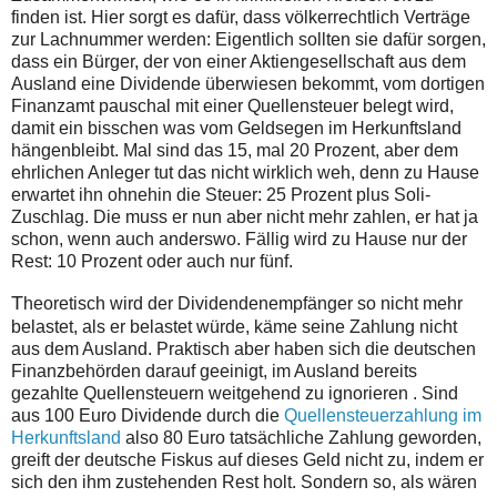
finden ist. Hier sorgt es dafür, dass völkerrechtlich Verträge
zur Lachnummer werden: Eigentlich sollten sie dafür sorgen,
dass ein Bürger, der von einer Aktiengesellschaft aus dem
Ausland eine Dividende überwiesen bekommt, vom dortigen
Finanzamt pauschal mit einer Quellensteuer belegt wird,
damit ein bisschen was vom Geldsegen im Herkunftsland
hängenbleibt. Mal sind das 15, mal 20 Prozent, aber dem
ehrlichen Anleger tut das nicht wirklich weh, denn zu Hause
erwartet ihn ohnehin die Steuer: 25 Prozent plus Soli-
Zuschlag. Die muss er nun aber nicht mehr zahlen, er hat ja
schon, wenn auch anderswo. Fällig wird zu Hause nur der
Rest: 10 Prozent oder auch nur fünf.
T
heoretisch wird der Dividendenempfänger so nicht mehr
belastet, als er belastet würde, käme seine Zahlung nicht
aus dem Ausland. Praktisch aber haben sich die deutschen
Finanzbehörden darauf geeinigt, im Ausland bereits
gezahlte Quellensteuern weitgehend zu ignorieren . Sind
aus 100 Euro Dividende durch die
Quellensteuerzahlung im
Herkunftsland
also 80 Euro tatsächliche Zahlung geworden,
greift der deutsche Fiskus auf dieses Geld nicht zu, indem er
sich den ihm zustehenden Rest holt. Sondern so, als wären