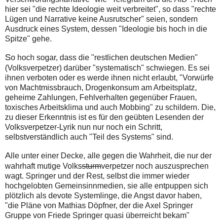
hier sei "die rechte Ideologie weit verbreitet", so dass "rechte
Lügen und Narrative keine Ausrutscher" seien, sondern
Ausdruck eines System, dessen "Ideologie bis hoch in die
Spitze" gehe.
S
o hoch sogar, dass die "restlichen deutschen Medien"
(Volksverpetzer) darüber "systematisch" schwiegen. Es sei
ihnen verboten oder es werde ihnen nicht erlaubt, "Vorwürfe
von Machtmissbrauch, Drogenkonsum am Arbeitsplatz,
geheime Zahlungen, Fehlverhalten gegenüber Frauen,
toxisches Arbeitsklima und auch Mobbing" zu schildern. Die,
zu dieser Erkenntnis ist es für den geübten Lesenden der
Volksverpetzer-Lyrik nun nur noch ein Schritt,
selbstverständlich auch "Teil des Systems" sind.
A
lle unter einer Decke, alle gegen die Wahrheit, die nur der
wahrhaft mutige Volks
sturm
verpetzer noch auszusprechen
wagt. Springer und der Rest, selbst die immer wieder
hochgelobten Gemeinsinnmedien, sie alle entpuppen sich
plötzlich als devote Systemlinge, die Angst davor haben,
"die Pläne von Mathias Döpfner, der die Axel Springer
Gruppe von Friede Springer quasi überreicht bekam"