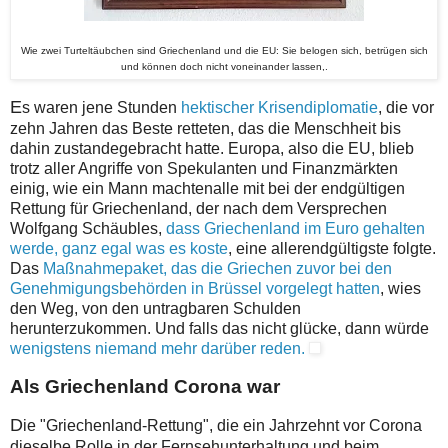
Wie zwei Turteltäubchen sind Griechenland und die EU: Sie belogen sich, betrügen sich
und können doch nicht voneinander lassen,.
E
s waren jene Stunden
hektischer Krisendiplomatie
, die vor
zehn Jahren das Beste retteten, das die Menschheit bis
dahin zustandegebracht hatte. Europa, also die EU, blieb
trotz aller Angriffe von Spekulanten und Finanzmärkten
einig, wie ein Mann machtenalle mit bei der endgültigen
Rettung für Griechenland, der nach dem Versprechen
Wolfgang Schäubles,
dass Griechenland im Euro gehalten
werde, ganz egal was es koste
, eine allerendgültigste folgte.
Das
Maßnahmepaket, das die Griechen zuvor bei den
Genehmigungsbehörden in Brüssel vorgelegt hatten
, wies
den Weg, von den untragbaren Schulden
herunterzukommen. Und falls das nicht glücke, dann würde
wenigstens niemand mehr darüber reden.
Als Griechenland Corona war
D
ie "Griechenland-Rettung", die ein Jahrzehnt vor Corona
dieselbe Rolle in der Fernsehunterhaltung und beim