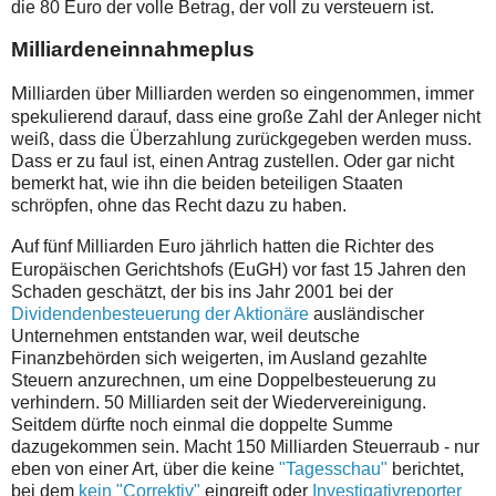
die 80 Euro der volle Betrag, der voll zu versteuern ist.
Milliardeneinnahmeplus
M
illiarden über Milliarden werden so eingenommen, immer
spekulierend darauf, dass eine große Zahl der Anleger nicht
weiß, dass die Überzahlung zurückgegeben werden muss.
Dass er zu faul ist, einen Antrag zustellen. Oder gar nicht
bemerkt hat, wie ihn die beiden beteiligen Staaten
schröpfen, ohne das Recht dazu zu haben.
A
uf fünf Milliarden Euro jährlich hatten die Richter des
Europäischen Gerichtshofs (EuGH) vor fast 15 Jahren den
Schaden geschätzt, der bis ins Jahr 2001 bei der
Dividendenbesteuerung der Aktionäre
ausländischer
Unternehmen entstanden war, weil deutsche
Finanzbehörden sich weigerten, im Ausland gezahlte
Steuern anzurechnen, um eine Doppelbesteuerung zu
verhindern. 50 Milliarden seit der Wiedervereinigung.
Seitdem dürfte noch einmal die doppelte Summe
dazugekommen sein. Macht 150 Milliarden Steuerraub - nur
eben von einer Art, über die keine
"Tagesschau"
berichtet,
bei dem
kein "Correktiv"
eingreift oder
Investigativreporter