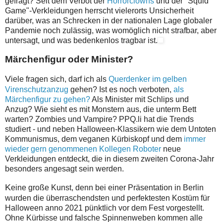
gefragt? Seit dem Verbot der
Horrorclowns
und der "Squid
Game"-Verkleidungen herrscht vielerorts Unsicherheit
darüber, was an Schrecken in der nationalen Lage globaler
Pandemie noch zulässig, was womöglich nicht strafbar, aber
untersagt, und was bedenkenlos tragbar ist.
Märchenfigur oder Minister?
V
iele fragen sich, darf ich als
Querdenker im gelben
Virenschutzanzug
gehen? Ist es noch verboten,
als
Märchenfigur zu gehen?
Als Minister mit Schlips und
Anzug? Wie sieht es mit Monstern aus, die unterm Bett
warten? Zombies und Vampire? PPQ.li hat die Trends
studiert - und neben Halloween-Klassikern wie dem Untoten
Kommunismus, dem veganen Kürbiskopf und dem
immer
wieder gern genommenen Kollegen Roboter
neue
Verkleidungen entdeckt, die in diesem zweiten Corona-Jahr
besonders angesagt sein werden.
K
eine große Kunst, denn bei einer Präsentation in Berlin
wurden die überraschendsten und perfektesten Kostüm für
Halloween anno 2021 pünktlich vor dem Fest vorgestellt.
Ohne Kürbisse und falsche Spinnenweben kommen alle