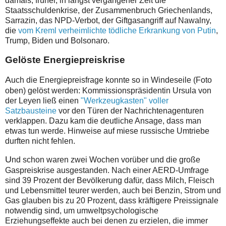
damals, früher, in längst vergangener Zeit die
Staatsschuldenkrise, der Zusammenbruch Griechenlands,
Sarrazin, das NPD-Verbot, der Giftgasangriff auf Nawalny,
die
vom Kreml verheimlichte tödliche Erkrankung von Putin
,
Trump, Biden und Bolsonaro.
Gelöste Energiepreiskrise
A
uch die Energiepreisfrage konnte so in Windeseile (Foto
oben) gelöst werden: Kommissionspräsidentin Ursula von
der Leyen ließ einen
"Werkzeugkasten" voller
Satzbausteine
vor den Türen der Nachrichtenagenturen
verklappen. Dazu kam die deutliche Ansage, dass man
etwas tun werde. Hinweise auf miese russische Umtriebe
durften nicht fehlen.
U
nd schon waren zwei Wochen vorüber und die große
Gaspreiskrise ausgestanden. Nach einer AERD-Umfrage
sind 39 Prozent der Bevölkerung dafür, dass Milch, Fleisch
und Lebensmittel teurer werden, auch bei Benzin, Strom und
Gas glauben bis zu 20 Prozent, dass kräftigere Preissignale
notwendig sind, um umweltpsychologische
Erziehungseffekte auch bei denen zu erzielen, die immer