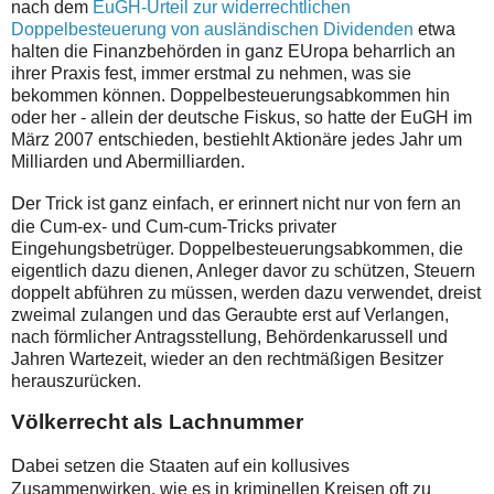
nach dem
EuGH-Urteil zur widerrechtlichen
Doppelbesteuerung von ausländischen Dividenden
etwa
halten die Finanzbehörden in ganz EUropa beharrlich an
ihrer Praxis fest, immer erstmal zu nehmen, was sie
bekommen können. Doppelbesteuerungsabkommen hin
oder her - allein der deutsche Fiskus, so hatte der EuGH im
März 2007 entschieden, bestiehlt Aktionäre jedes Jahr um
Milliarden und Abermilliarden.
D
er Trick ist ganz einfach, er erinnert nicht nur von fern an
die Cum-ex- und Cum-cum-Tricks privater
Eingehungsbetrüger. Doppelbesteuerungsabkommen, die
eigentlich dazu dienen, Anleger davor zu schützen, Steuern
doppelt abführen zu müssen, werden dazu verwendet, dreist
zweimal zulangen und das Geraubte erst auf Verlangen,
nach förmlicher Antragsstellung, Behördenkarussell und
Jahren Wartezeit, wieder an den rechtmäßigen Besitzer
herauszurücken.
Völkerrecht als Lachnummer
D
abei setzen die Staaten auf ein kollusives
Zusammenwirken, wie es in kriminellen Kreisen oft zu