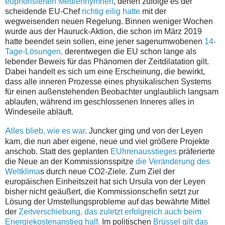
euphorisierten Medienhymnen
, denen zufolge es der
scheidende EU-Chef
richtig eilig hatte
mit der
wegweisenden neuen Regelung. Binnen weniger Wochen
wurde aus der Hauruck-Aktion, die schon im März 2019
hatte beendet sein sollen, eine jener sagenumwobenen
14-
Tage-Lösungen,
derentwegen die EU schon lange als
lebender Beweis für das Phänomen der
Zeitdilatation gilt.
Dabei handelt es sich um eine Erscheinung, die bewirkt,
dass alle inneren Prozesse eines physikalischen Systems
für einen außenstehenden Beobachter unglaublich langsam
ablaufen, während im geschlossenen Inneres alles in
Windeseile abläuft.
A
lles blieb, wie es war
. Juncker ging und von der Leyen
kam, die nun aber eigene, neue und viel größere Projekte
anschob. Statt des geplanten
EUhrenausstieges
präferierte
die Neue an der Kommissionsspitze
die Veränderung des
Weltklima
s durch neue CO2-Ziele. Zum Ziel der
europäischen Einheitszeit hat sich Ursula von der Leyen
bisher nicht geäußert, die Kommissionschefin setzt zur
Lösung der Umstellungsprobleme auf das bewährte Mittel
der
Zeitverschiebung, das zuletzt erfolgreich auch beim
Energiekostenanstieg half.
Im politischen
Brüssel gilt das