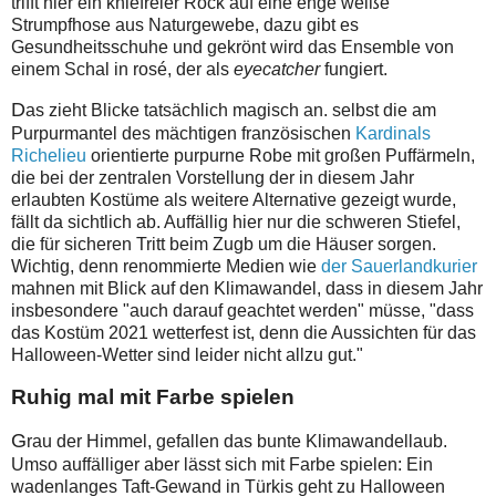
trifft hier ein kniefreier Rock auf eine enge weiße
Strumpfhose aus Naturgewebe, dazu gibt es
Gesundheitsschuhe und gekrönt wird das Ensemble von
einem Schal in rosé, der als
eyecatcher
fungiert.
D
as zieht Blicke tatsächlich magisch an. selbst die am
Purpurmantel des mächtigen französischen
Kardinals
Richelieu
orientierte purpurne Robe mit großen Puffärmeln,
die bei der zentralen Vorstellung der in diesem Jahr
erlaubten Kostüme als weitere Alternative gezeigt wurde,
fällt da sichtlich ab. Auffällig hier nur die schweren Stiefel,
die für sicheren Tritt beim Zugb um die Häuser sorgen.
Wichtig, denn renommierte Medien wie
der Sauerlandkurier
mahnen mit Blick auf den Klimawandel, dass in diesem Jahr
insbesondere "auch darauf geachtet werden" müsse, "dass
das Kostüm 2021 wetterfest ist, denn die Aussichten für das
Halloween-Wetter sind leider nicht allzu gut."
Ruhig mal mit Farbe spielen
G
rau der Himmel, gefallen das bunte Klimawandellaub.
Umso auffälliger aber lässt sich mit Farbe spielen: Ein
wadenlanges Taft-Gewand in Türkis geht zu Halloween