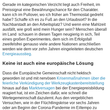
G
erade im kategorischen Verzicht liegt auch Freiheit, im
Preissignal eine Bewährungschance für den Charakter.
kann ich im Pullover, wo ich früher am Thermostat gedreht
habe? Schaffe ich es zu Fuß an den Urlaubsort? In die
Nachbarstadt an den Arbeitsplatz? Und wenn eine Mahlzeit
ausfällt, wie groß wird mein Hunger sein? Menschen überall
im Land schauen in diesen Tagen neugierig in sich, Teil
eines großen Experimentes, dem sich im Erfolgsfall
zweifelsfrei genauso viele andere Nationen anschließen
werden wie dem vor zehn Jahren eingeleiteten deutschen
Energieausstieg.
Keine ist auch eine europäische Lösung
D
ass die Europäische Gemeinschaft nicht hektisch
geworden ist und mit nervösen
Krisenmaßnahmen über die
feierliche Verkündigung der Werkzeugkastenbereitstellung
hinaus auf das
Marktversagen
bei der Energiepreisbildung
reagiert hat, ist ein Zeichen dafür, wie schnell die
Wertegemeinschaft dazulernt. Aus den vergeblichen
Versuchen, wie in der Flüchtlingskrise vor sechs Jahren
oder am Beginn der Corona-Pandemie im Eiltempo zu