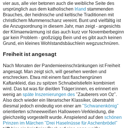
vier aus, alle vier betonen auch die weibliche Seite des
ursprünglich aus dem katholischen
Irland
stammenden
Brauches, der heidnische und keltische Traditionen mit
christlichem Mummenschanz vereint. Bunt und vielfältig ist
die Anzugsordnung in diesem Jahr, man zeigt - angesichts
der Klimaerwärmung ist das auch kurz vor Novemberbeginn
gar kein Problem - großzügig Bein und es gibt auch keinen
Grund, ein kleines Wohlstandsbäuchlein wegzuschnüren.
Freiheit ist angesagt
N
ach Monaten der Pandemieeinschränkungen ist Freiheit
angesagt. Man zeigt sich, will gesehen werden und
erschrecken. Etwa mit einem fast flaschengrünen
Kaftankleid, das zu spitzen Schnabelstiefeln kombiniert
wird. Das tut was für die/den Träger:innen, es erinnert ein
wenig an
späte Inszenierungen des
"Zauberers von Oz".
Also doch wieder ein literarischer Klassiker, überstrahlt
diesmal jedoch eindeutig von einer am
"Schwanenkönig"
orientierten schneeweißen Halloween-Verkleidung, die
gleichzeitig vorgestellt wurde. Anspielend auf den
schönen
Prinzen im Märchen "Drei Haselnüsse für Aschenbrödel"