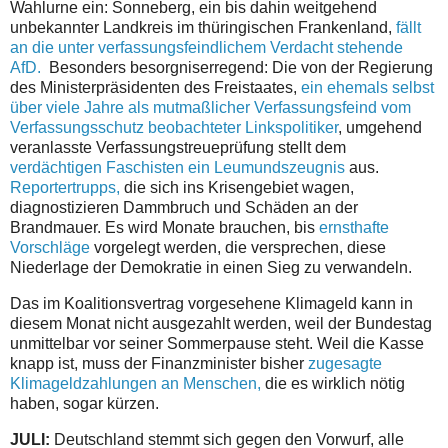
Wahlurne ein: Sonneberg, ein bis dahin weitgehend
unbekannter Landkreis im thüringischen Frankenland,
fällt
an die unter verfassungsfeindlichem Verdacht stehende
AfD.
Besonders besorgniserregend: Die von der Regierung
des Ministerpräsidenten des Freistaates,
ein ehemals selbst
über viele Jahre als mutmaßlicher Verfassungsfeind vom
Verfassungsschutz beobachteter Linkspolitiker
, umgehend
veranlasste Verfassungstreueprüfung stellt dem
verdächtigen Faschisten ein Leumundszeugnis
aus.
Reportertrupps,
die sich ins Krisengebiet wagen,
diagnostizieren Dammbruch und Schäden an der
Brandmauer. Es wird Monate brauchen, bis
ernsthafte
Vorschläge
vorgelegt werden, die versprechen, diese
Niederlage der Demokratie in einen Sieg zu verwandeln.
Das im Koalitionsvertrag vorgesehene Klimageld kann in
diesem Monat nicht ausgezahlt werden, weil der Bundestag
unmittelbar vor seiner Sommerpause steht. Weil die Kasse
knapp ist, muss der Finanzminister bisher
zugesagte
Klimageldzahlungen an Menschen,
die es wirklich nötig
haben, sogar kürzen.
JULI:
Deutschland stemmt sich gegen den Vorwurf, alle