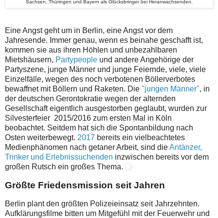
Sachsen, Thüringen und Bayern als Glücksbringer bei Heranwachsenden.
Eine Angst geht um in Berlin, eine Angst vor dem
Jahresende. Immer genau, wenn es beinahe geschafft ist,
kommen sie aus ihren Höhlen und unbezahlbaren
Mietshäusern,
Partypeople
und andere Angehörige der
Partyszene, junge Männer und junge Feiernde, viele, viele
Einzelfälle, wegen des noch verbotenen Böllerverbotes
bewaffnet mit Böllern und Raketen. Die
"jungen Männer"
, in
der deutschen Gerontokratie wegen der alternden
Gesellschaft eigentlich ausgestorben geglaubt, wurden zur
Silvesterfeier 2015/2016 zum ersten Mal in Köln
beobachtet. Seitdem hat sich die Spontanbildung nach
Osten weiterbewegt.
2017
bereits ein vielbeachtetes
Medienphänomen nach getaner Arbeit, sind die
Antänzer,
Trinker und Erlebnissuchenden
inzwischen bereits vor dem
großen Rutsch ein großes Thema.
Größte Friedensmission seit Jahren
Berlin plant den größten Polizeieinsatz seit Jahrzehnten.
Aufklärungsfilme bitten um Mitgefühl mit der Feuerwehr und