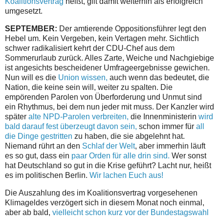
Koalitionsvertrag
heißt, gilt damit weiterhin als erfolgreich
umgesetzt.
SEPTEMBER:
Der amtierende Oppositionsführer legt den
Hebel um. Kein Vergeben, kein Vertagen mehr. Sichtlich
schwer radikalisiert kehrt der CDU-Chef aus dem
Sommerurlaub zurück. Alles Zarte, Weiche und Nachgiebige
ist angesichts bescheidener Umfrageergebnisse gewichen.
Nun will es die
Union wissen,
auch wenn das bedeutet, die
Nation, die keine sein will, weiter zu spalten. Die
empörenden Parolen von Überforderung und Unmut sind
ein Rhythmus, bei dem nun jeder mit muss. Der Kanzler wird
später
alte NPD-Parolen verbreiten,
die Innenministerin
wird
bald darauf fest überzeugt davon sein,
schon immer für
all
die Dinge gestritten
zu haben, die sie abgelehnt hat.
Niemand rührt an den
Schlaf der Welt
, aber immerhin läuft
es so gut, dass ein
paar Orden für alle drin sind.
Wer sonst
hat Deutschland so gut in die Krise geführt? Lacht nur, heißt
es im politischen Berlin.
Wir lachen Euch aus!
Die Auszahlung des im Koalitionsvertrag vorgesehenen
Klimageldes verzögert sich in diesem Monat noch einmal,
aber ab bald,
vielleicht schon kurz vor der Bundestagswahl