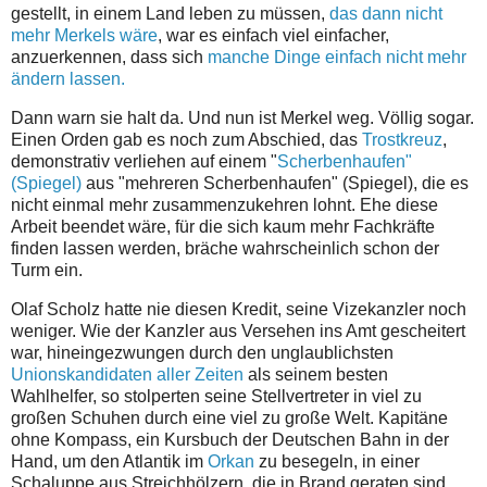
gestellt, in einem Land leben zu müssen,
das dann nicht
mehr Merkels wäre
, war es einfach viel einfacher,
anzuerkennen, dass sich
manche Dinge einfach nicht mehr
ändern lassen.
Dann warn sie halt da. Und nun ist Merkel weg. Völlig sogar.
Einen Orden gab es noch zum Abschied, das
Trostkreuz
,
demonstrativ verliehen auf einem "
Scherbenhaufen"
(Spiegel)
aus "mehreren Scherbenhaufen" (Spiegel), die es
nicht einmal mehr zusammenzukehren lohnt. Ehe diese
Arbeit beendet wäre, für die sich kaum mehr Fachkräfte
finden lassen werden, bräche wahrscheinlich schon der
Turm ein.
Olaf Scholz hatte nie diesen Kredit, seine Vizekanzler noch
weniger. Wie der Kanzler aus Versehen ins Amt gescheitert
war, hineingezwungen durch den unglaublichsten
Unionskandidaten aller Zeiten
als seinem besten
Wahlhelfer, so stolperten seine Stellvertreter in viel zu
großen Schuhen durch eine viel zu große Welt. Kapitäne
ohne Kompass, ein Kursbuch der Deutschen Bahn in der
Hand, um den Atlantik im
Orkan
zu besegeln, in einer
Schaluppe aus Streichhölzern, die in Brand geraten sind.