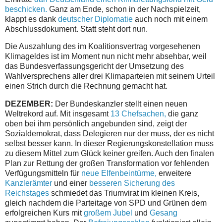
beschicken.
Ganz am Ende, schon in der Nachspielzeit,
klappt es dank
deutscher Diplomatie
auch noch mit einem
Abschlussdokument. Statt steht dort nun.
Die Auszahlung des im Koalitionsvertrag vorgesehenen
Klimageldes ist im Moment nun nicht mehr absehbar, weil
das Bundesverfassungsgericht der Umsetzung des
Wahlversprechens aller drei Klimaparteien mit seinem Urteil
einen Strich durch die Rechnung gemacht hat.
DEZEMBER:
Der Bundeskanzler stellt einen neuen
Weltrekord auf. Mit insgesamt
13 Chefsachen,
die ganz
oben bei ihm persönlich angebunden sind, zeigt der
Sozialdemokrat, dass Delegieren nur der muss, der es nicht
selbst besser kann. In dieser Regierungskonstellation muss
zu diesem Mittel zum Glück keiner greifen. Auch den finalen
Plan zur Rettung der großen Transformation vor fehlenden
Verfügungsmitteln für
neue Elfenbeintürme,
erweitere
Kanzlerämter
und einer
besseren Sicherung des
Reichstages
schmiedet das Triumvirat im kleinen Kreis,
gleich nachdem die Parteitage von SPD und Grünen dem
erfolgreichen Kurs mit
großem Jubel
und
Gesang