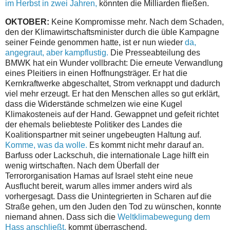
im Herbst in zwei Jahren,
könnten die Milliarden fließen.
OKTOBER:
Keine Kompromisse mehr. Nach dem Schaden,
den der Klimawirtschaftsminister durch die üble Kampagne
seiner Feinde genommen hatte, ist er nun wieder
da,
angegraut, aber kampflustig.
Die Presseabteilung des
BMWK hat ein Wunder vollbracht: Die erneute Verwandlung
eines Pleitiers in einen Hoffnungsträger. Er hat die
Kernkraftwerke abgeschaltet, Strom verknappt und dadurch
viel mehr erzeugt. Er hat den Menschen alles so gut erklärt,
dass die Widerstände schmelzen wie eine Kugel
Klimakosteneis auf der Hand. Gewappnet und gefeit richtet
der ehemals beliebteste Politiker des Landes die
Koalitionspartner mit seiner ungebeugten Haltung auf.
Komme, was da wolle.
Es kommt nicht mehr darauf an.
Barfuss oder Lackschuh, die internationale Lage hilft ein
wenig wirtschaften. Nach dem Überfall der
Terrororganisation Hamas auf Israel steht eine neue
Ausflucht bereit, warum alles immer anders wird als
vorhergesagt. Dass die Unintegrierten in Scharen auf die
Straße gehen, um den Juden den Tod zu wünschen, konnte
niemand ahnen. Dass sich die
Weltklimabewegung dem
Hass anschließt,
kommt überraschend.