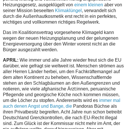
Heizungsgesetz, ausgeklügelt von
einem kleinen
aber von
seiner Mission beseelten
Klimaklüngel
, verwandelt sich
durch die Außenhautkosmetik erst recht in ein perfektes,
wichtiges und vollkommen richtiges Regelwerk.
Das im Koalitionsvertrag vorgesehene Klimageld kann
wegen der neuen Heizungsplanung und der gelungenen
Energieversorgung über den Winter vorerst nicht an die
Bürger ausgezahlt werden.
APRIL:
Wie immer und alle Jahre wieder freut sich die EU
darüber, wie gefragt sie weltweit ist. Menschen strömen aus
aller Herren Länder herbei, um den Fachkräftemangel auf
dem alten Kontinent zu beheben, Wissenschaftlernde
stehen an den Schlagbäumen an den Außengrenzen und
notieren, wie viele afghanische Ärzt:innen, peruanische
Pflegende und georgische Köche noch kommen müssen,
um die Löcher zu stopfen. Andererseits wird es
immer mal
auch denen Angst und Bange, die
Pandoras Büchse als
ihren Privatbesitz begreifen. Acht Jahre nun schon betreibt
Deutschland Grenzkontrollen, die nach EU-Recht illegal
sind. Zum Glück ist der Kommissar nicht mehr im Amt, der