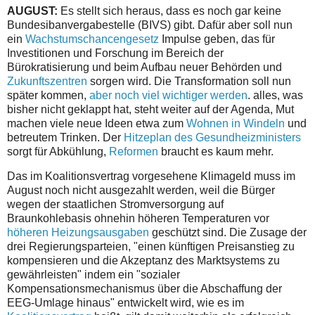
AUGUST:
Es stellt sich heraus, dass es noch gar keine
Bundesibanvergabestelle (BIVS) gibt. Dafür aber soll nun
ein
Wachstumschancengesetz
Impulse geben, das für
Investitionen und Forschung im Bereich der
Bürokratisierung und beim Aufbau neuer Behörden und
Zukunftszentren
sorgen wird. Die Transformation soll nun
später kommen,
aber noch viel wichtiger werden
. alles, was
bisher nicht geklappt hat, steht weiter auf der Agenda, Mut
machen viele neue Ideen etwa zum
Wohnen in Windeln
und
betreutem Trinken. Der
Hitzeplan des Gesundheizministers
sorgt für Abkühlung,
Reformen
braucht es kaum mehr.
Das im Koalitionsvertrag vorgesehene Klimageld muss im
August noch nicht ausgezahlt werden, weil die Bürger
wegen der staatlichen Stromversorgung auf
Braunkohlebasis ohnehin höheren Temperaturen vor
höheren Heizungsausgaben
geschützt sind. Die Zusage der
drei Regierungsparteien, "einen künftigen Preisanstieg zu
kompensieren und die Akzeptanz des Marktsystems zu
gewährleisten" indem ein "sozialer
Kompensationsmechanismus über die Abschaffung der
EEG-Umlage hinaus" entwickelt wird, wie es im