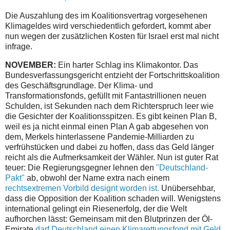
Die Auszahlung des im Koalitionsvertrag vorgesehenen
Klimageldes wird verschiedentlich gefordert, kommt aber
nun wegen der zusätzlichen Kosten für Israel erst mal nicht
infrage.
NOVEMBER:
Ein harter Schlag ins Klimakontor. Das
Bundesverfassungsgericht entzieht der Fortschrittskoalition
des Geschäftsgrundlage. Der Klima- und
Transformationsfonds, gefüllt mit Fantastrillionen neuen
Schulden, ist Sekunden nach dem Richterspruch leer wie
die Gesichter der Koalitionsspitzen. Es gibt keinen Plan B,
weil es ja nicht einmal einen Plan A gab abgesehen von
dem, Merkels hinterlassene Pandemie-Milliarden zu
verfrühstücken und dabei zu hoffen, dass das Geld länger
reicht als die Aufmerksamkeit der Wähler. Nun ist guter Rat
teuer: Die Regierungsgegner lehnen den
"Deutschland-
Pakt"
ab, obwohl der Name extra nach einem
rechtsextremen Vorbild designt worden ist.
Unübersehbar,
dass die Opposition der Koalition schaden will. Wenigstens
international gelingt ein Riesenerfolg, der die Welt
aufhorchen lässt: Gemeinsam mit den Blutprinzen der Öl-
Emirate
darf Deutschland einen Klimarettungsfond mit Geld