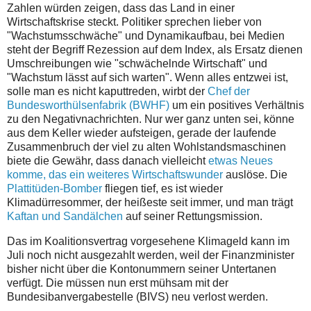
Zahlen würden zeigen, dass das Land in einer
Wirtschaftskrise steckt. Politiker sprechen lieber von
"Wachstumsschwäche" und Dynamikaufbau, bei Medien
steht der Begriff Rezession auf dem Index, als Ersatz dienen
Umschreibungen wie "schwächelnde Wirtschaft" und
"Wachstum lässt auf sich warten". Wenn alles entzwei ist,
solle man es nicht kaputtreden, wirbt der
Chef der
Bundesworthülsenfabrik (BWHF)
um ein positives Verhältnis
zu den Negativnachrichten. Nur wer ganz unten sei, könne
aus dem Keller wieder aufsteigen, gerade der laufende
Zusammenbruch der viel zu alten Wohlstandsmaschinen
biete die Gewähr, dass danach vielleicht
etwas Neues
komme, das ein weiteres Wirtschaftswunder
auslöse. Die
Plattitüden-Bomber
fliegen tief, es ist wieder
Klimadürresommer, der heißeste seit immer, und man trägt
Kaftan und Sandälchen
auf seiner Rettungsmission.
Das im Koalitionsvertrag vorgesehene Klimageld kann im
Juli noch nicht ausgezahlt werden, weil der Finanzminister
bisher nicht über die Kontonummern seiner Untertanen
verfügt. Die müssen nun erst mühsam mit der
Bundesibanvergabestelle (BIVS) neu verlost werden.