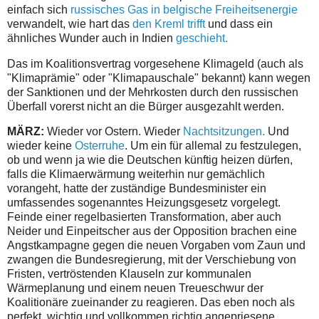
einfach sich
russisches Gas in belgische Freiheitsenergie
verwandelt, wie hart das
den Kreml trifft
und dass ein
ähnliches Wunder auch in Indien
geschieht.
Das im Koalitionsvertrag vorgesehene Klimageld (auch als
"Klimaprämie" oder "Klimapauschale" bekannt) kann wegen
der Sanktionen und der Mehrkosten durch den russischen
Überfall vorerst nicht an die Bürger ausgezahlt werden.
MÄRZ:
Wieder vor Ostern. Wieder
Nachtsitzungen.
Und
wieder keine
Osterruhe
. Um ein für allemal zu festzulegen,
ob und wenn ja wie die Deutschen künftig heizen dürfen,
falls die Klimaerwärmung weiterhin nur gemächlich
vorangeht, hatte der zuständige Bundesminister ein
umfassendes sogenanntes Heizungsgesetz vorgelegt.
Feinde einer regelbasierten Transformation, aber auch
Neider und Einpeitscher aus der Opposition brachen eine
Angstkampagne gegen die neuen Vorgaben vom Zaun und
zwangen die Bundesregierung, mit der Verschiebung von
Fristen, vertröstenden Klauseln zur kommunalen
Wärmeplanung und einem neuen Treueschwur der
Koalitionäre zueinander zu reagieren. Das eben noch als
perfekt, wichtig und vollkommen richtig angepriesene