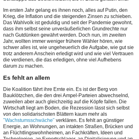
Im ersten Jahr gelang es ihnen noch, alles auf Putin, den
Krieg, die Inflation und die steigenden Zinsen zu schieben.
Das Wahlvolk ist geduldig und seit der Pandemie gewohnt,
dass ihm selbst seine unveräußerlichen Grundrechte nur
nach Gutdünken gewährt werden. Doch nun, im zweiten
Jahr, wollten immer weniger frühere Wähler hören, wie
schwer alles ist, wie ungeheuerlich die Aufgabe, wie gut sie
trotz anderem Anschein erledigt wird und wie viel Vertrauen
die verdienen, die das erledigen, ohne viel Aufhebens
darum zu machen.
Es fehlt an allem
Die Koalition fährt ihre Ernte ein. Es ist der Berg von
Bauklötzchen, die den drei Ampel-Parteien abwechselnd,
zuweilen aber auch gleichzeitig auf die Köpfe fallen. Die
Wirtschaft liegt am Boden, die Rezession lässt sich selbst
von den solidarischsten Blättern kaum mehr als
"Wachstumsschwäche"
verklären. Es fehlt an günstiger
Energie, an Wohnungen, an intakten Straßen, Brücken und
an Flüchtlingswohnheimen, an Fachkräften, Ideen und
Technologien, an Exportschlager, an Digitalisierung und an