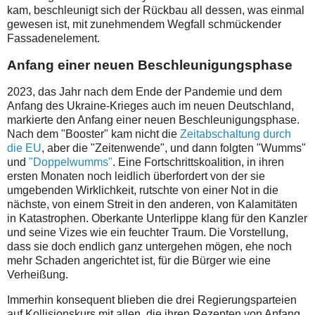
kam, beschleunigt sich der Rückbau all dessen, was einmal
gewesen ist, mit zunehmendem Wegfall schmückender
Fassadenelement.
Anfang einer neuen Beschleunigungsphase
2023, das Jahr nach dem Ende der Pandemie und dem
Anfang des Ukraine-Krieges auch im neuen Deutschland,
markierte den Anfang einer neuen Beschleunigungsphase.
Nach dem "Booster" kam nicht die
Zeitabschaltung durch
die EU
, aber die "Zeitenwende", und dann folgten "Wumms"
und
"Doppelwumms"
. Eine Fortschrittskoalition, in ihren
ersten Monaten noch leidlich überfordert von der sie
umgebenden Wirklichkeit, rutschte von einer Not in die
nächste, von einem Streit in den anderen, von Kalamitäten
in Katastrophen. Oberkante Unterlippe klang für den Kanzler
und seine Vizes wie ein feuchter Traum. Die Vorstellung,
dass sie doch endlich ganz untergehen mögen, ehe noch
mehr Schaden angerichtet ist, für die Bürger wie eine
Verheißung.
Immerhin konsequent blieben die drei Regierungsparteien
auf Kollisionskurs mit allen, die ihren Rezepten von Anfang