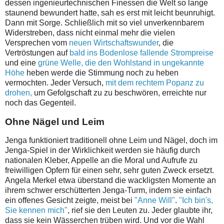
dessen ingenieurtechnischen Finessen die Welt so lange
staunend bewundert hatte, sah es erst mit leicht beunruhigt.
Dann mit Sorge. Schließlich mit so viel unverkennbarem
Widerstreben, dass nicht einmal mehr die vielen
Versprechen vom
neuen Wirtschaftswunder
, die
Vertröstungen auf
bald ins Bodenlose fallende Strompreise
und eine
grüne Welle, die den Wohlstand in ungekannte
Höhe
heben werde die Stimmung noch zu heben
vermochten. Jeder Versuch,
mit dem rechtem Popanz zu
drohen,
um Gefolgschaft zu zu beschwören, erreichte nur
noch das Gegenteil.
Ohne Nägel und Leim
Jenga funktioniert traditionell ohne Leim und Nägel, doch im
Jenga-Spiel in der Wirklichkeit werden sie häufig durch
nationalen Kleber, Appelle an die Moral und Aufrufe zu
freiwilligen Opfern für einen sehr, sehr guten Zweck ersetzt.
Angela Merkel etwa überstand die wackligsten Momente an
ihrem schwer erschütterten Jenga-Turm, indem sie einfach
ein offenes Gesicht zeigte, meist bei
"Anne Will"
.
"Ich bin's,
Sie kennen mich"
, rief sie den Leuten zu. Jeder glaubte ihr,
dass sie kein Wässerchen trüben wird. Und vor die Wahl