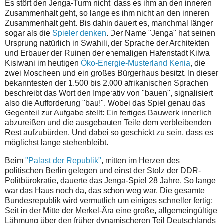
Es stört den Jenga-Turm nicht, dass es ihm an den inneren
Zusammenhalt geht, so lange es ihm nicht an den inneren
Zusammenhalt geht. Bis dahin dauert es, manchmal länger
sogar als die
Spieler denken
. Der Name "Jenga" hat seinen
Ursprung natürlich in Swahili, der Sprache der Architekten
und Erbauer
der Ruinen der ehemaligen Hafenstadt Kilwa
Kisiwani im heutigen
Öko-Energie-Musterland Kenia
, die
zwei Moscheen und ein großes Bürgerhaus besitzt.
In dieser
bekanntesten der 1.500 bis 2.000 afrikanischen Sprachen
beschreibt das Wort den Imperativ von "bauen", signalisiert
also die Aufforderung "bau!". Wobei das Spiel genau das
Gegenteil zur Aufgabe stellt: Ein fertiges Bauwerk innerlich
abzureißen und die ausgebauten Teile dem verbleibenden
Rest aufzubürden. Und dabei so geschickt zu sein, dass es
möglichst lange stehenbleibt.
Beim
"Palast der Republik"
, mitten im Herzen des
politischen Berlin gelegen und einst der Stolz der DDR-
Politbürokratie, dauerte das Jenga-Spiel 28 Jahre. So lange
war das Haus noch da, das schon weg war. Die gesamte
Bundesrepublik wird vermutlich um einiges schneller fertig:
Seit in der Mitte der Merkel-Ära eine große, allgemeingültige
Lähmung über den früher dynamischeren Teil Deutschlands