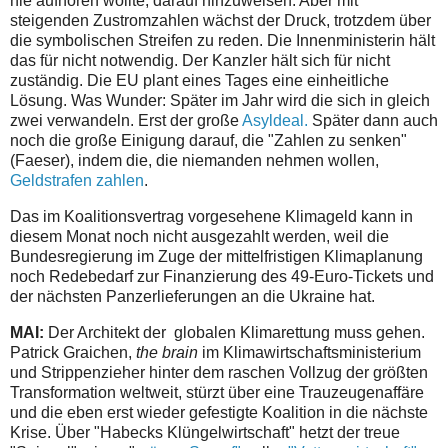
nie aufhören wollte, darauf hinzuweisen. Aber mit
steigenden Zustromzahlen wächst der Druck, trotzdem über
die symbolischen Streifen zu reden. Die Innenministerin hält
das für nicht notwendig. Der Kanzler hält sich für nicht
zuständig. Die EU plant eines Tages eine einheitliche
Lösung. Was Wunder: Später im Jahr wird die sich in gleich
zwei verwandeln. Erst der große
Asyldeal.
Später dann auch
noch die große Einigung darauf, die "Zahlen zu senken"
(Faeser), indem die, die niemanden nehmen wollen,
Geldstrafen zahlen
.
Das im Koalitionsvertrag vorgesehene Klimageld kann in
diesem Monat noch nicht ausgezahlt werden, weil die
Bundesregierung im Zuge der mittelfristigen Klimaplanung
noch Redebedarf zur Finanzierung des 49-Euro-Tickets und
der nächsten Panzerlieferungen an die Ukraine hat.
MAI:
Der Architekt der globalen Klimarettung muss gehen.
Patrick Graichen,
the brain
im Klimawirtschaftsministerium
und Strippenzieher hinter dem raschen Vollzug der größten
Transformation weltweit, stürzt über eine Trauzeugenaffäre
und die eben erst wieder gefestigte Koalition in die nächste
Krise. Über "Habecks Klüngelwirtschaft" hetzt der treue