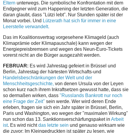
Eltern
unterwegs. Die symbolische Konfrontation mit dem
Endgegner wird zum Happening der letzten Generation, die
daran glaubt, dass "Lützi lebt". Nur Stunden später ist der
Monat vorbei. Und
Lützerath hat sich für immer in eine
Leerstelle verwandelt.
Das im Koalitionsvertrag vorgesehene Klimageld (auch
Klimaprämie oder Klimapauschale) kann wegen der
Energiepreisbremsen und wegen des Neun-Euro-Tickets
vorerst nicht an die Bürger ausgezahlt werden.
FEBRUAR:
Es wird Jahrestag gefeiert in Brüssel und
Berlin, Jahrestag der härtesten Wirtschafts-und
Handelsbeschränkungen der Welt und der
Menschheitsgeschichte,
von denen Ursula von der Leyen
schon kurz nach ihrem Inkraftsetzen gewusst hatte, dass sie
so dermaßen wirken, dass
"Russlands Bankrott nur noch
eine Frage der Zeit"
sein werde. Wer wird deren Ende
erleben, fragen sie sich ein Jahr später in Brüssel, Berlin,
Paris und Washington, wo wegen der "maximalen Wirkung"
nun schon das 13. Sanktionsverschärfungspaket in
Arbeit
ist
. Es wird nicht
das letzte sein
und genauso wirksam wie
die zuvor: Im Kleingedruckten ist später zu lesen, wie