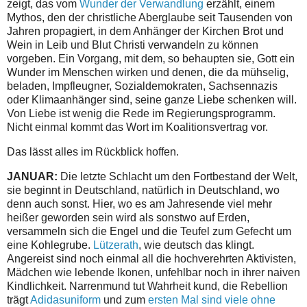
zeigt, das vom
Wunder der Verwandlung
erzählt, einem
Mythos, den der christliche Aberglaube seit Tausenden von
Jahren propagiert, in dem Anhänger der Kirchen Brot und
Wein in Leib und Blut Christi verwandeln zu können
vorgeben. Ein Vorgang, mit dem, so behaupten sie, Gott ein
Wunder im Menschen wirken und denen, die da mühselig,
beladen, Impfleugner, Sozialdemokraten, Sachsennazis
oder Klimaanhänger sind, seine ganze Liebe schenken will.
Von Liebe ist wenig die Rede im Regierungsprogramm.
Nicht einmal kommt das Wort im Koalitionsvertrag vor.
Das lässt alles im Rückblick hoffen.
JANUAR:
Die letzte Schlacht um den Fortbestand der Welt,
sie beginnt in Deutschland, natürlich in Deutschland, wo
denn auch sonst. Hier, wo es am Jahresende viel mehr
heißer geworden sein wird als sonstwo auf Erden,
versammeln sich die Engel und die Teufel zum Gefecht um
eine Kohlegrube.
Lützerath
, wie deutsch das klingt.
Angereist sind noch einmal all die hochverehrten Aktivisten,
Mädchen wie lebende Ikonen, unfehlbar noch in ihrer naiven
Kindlichkeit. Narrenmund tut Wahrheit kund, die Rebellion
trägt
Adidasuniform
und zum
ersten Mal sind viele ohne