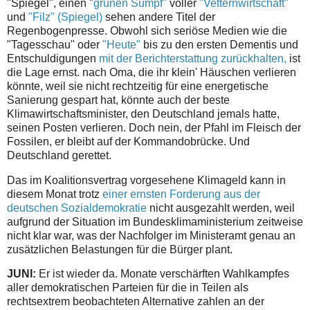
"Spiegel", einen "
grünen Sumpf"
voller
"Vetternwirtschaft"
und
"Filz" (Spiegel)
sehen andere Titel der
Regenbogenpresse. Obwohl sich seriöse Medien wie die
"Tagesschau" oder
"Heute"
bis zu den ersten Dementis und
Entschuldigungen
mit der Berichterstattung zurückhalten,
ist
die Lage ernst. nach Oma, die ihr klein' Häuschen verlieren
könnte, weil sie nicht rechtzeitig für eine energetische
Sanierung gespart hat, könnte auch der beste
Klimawirtschaftsminister, den Deutschland jemals hatte,
seinen Posten verlieren. Doch nein, der Pfahl im Fleisch der
Fossilen, er bleibt auf der Kommandobrücke. Und
Deutschland gerettet.
Das im Koalitionsvertrag vorgesehene Klimageld kann in
diesem Monat trotz
einer ernsten Forderung aus der
deutschen Sozialdemokratie
nicht ausgezahlt werden, weil
aufgrund der Situation im Bundesklimaministerium zeitweise
nicht klar war, was der Nachfolger im Ministeramt genau an
zusätzlichen Belastungen für die Bürger plant.
JUNI:
Er ist wieder da. Monate verschärften Wahlkampfes
aller demokratischen Parteien für die in Teilen als
rechtsextrem beobachteten Alternative zahlen an der