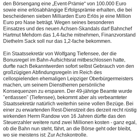
den Börsengang eine „Event-Prämie“ von 100.000 Euro
sowie eine erlösabhängige Erfolgsprämie erhalten, die bei
bescheidenen sieben Milliarden Euro Erlös je eine Million
Euro pro Nase beträgt. Wegen seines besonderen
Einsatzes und des neuen Achsen-Skandals darf Bahnchef
Hartmut Mehdorn das 1,4-fache mitnehmen, Finanzvorstand
Diethelm Sack soll nur das 1,2-fache bekommen.
Ein Staatssekretär von Wolfgang Tiefensee, der die
Bonusregel im Bahn-Aufsichtsrat mitbeschlossen hatte,
durfte nach Bekanntwerden sofort selbst Gebrauch von den
großzügigen Abfindungsregeln im Reich des
cellospielenden ehemaligen Leipziger Oberbürgermeisters
machen, um seinem Dienstherren persönliche
Konsequenzen zu ersparen. Der 49-jährige Beamte wurde
"entlassen" (Tiefensee), bekommt aber als verbeamteter
Staatssekretär natürlich weiterhin seine vollen Bezüge. Bei
einer zu erwartenden Rest-Dienstzeit des derzeit recht rüstig
wirkenden Herrn Randow von 16 Jahren dürfte das den
Steuerzahler weitere rund zwei Millionen kosten - ganz egal,
ob die Bahn nun steht, fährt, an die Börse geht oder bleibt,
wo sie meistens ist: Zur Achskontrolle.