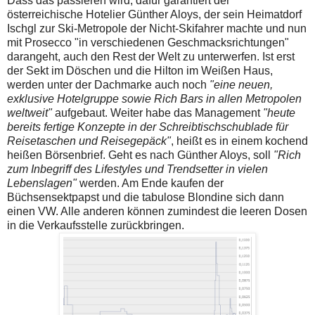
Dass das passieren wird, dafür garantiert der
österreichische Hotelier Günther Aloys, der sein Heimatdorf
Ischgl zur Ski-Metropole der Nicht-Skifahrer machte und nun
mit Prosecco "in verschiedenen Geschmacksrichtungen"
darangeht, auch den Rest der Welt zu unterwerfen. Ist erst
der Sekt im Döschen und die Hilton im Weißen Haus,
werden unter der Dachmarke auch noch
"eine neuen,
exklusive Hotelgruppe sowie Rich Bars in allen Metropolen
weltweit"
aufgebaut. Weiter habe das Management
"heute
bereits fertige Konzepte in der Schreibtischschublade für
Reisetaschen und Reisegepäck"
, heißt es in einem kochend
heißen Börsenbrief. Geht es nach Günther Aloys, soll
"Rich
zum Inbegriff des Lifestyles und Trendsetter in vielen
Lebenslagen"
werden. Am Ende kaufen der
Büchsensektpapst und die tabulose Blondine sich dann
einen VW. Alle anderen können zumindest die leeren Dosen
in die Verkaufsstelle zurückbringen.