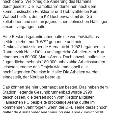
nach dem 2. Weltkrieg die Änderung des Namens
durchgesetzt: Die "Kampfbahn" durfte nun nach dem
kommunistischen Funktionär und Hobbyathleten Kurt
Wabbel heißen, der im KZ Buchenwald mit der SS
kollaboriert und sich an jugendlichen polnischen Häftlingen
sexuell vergangen hatte.
Eine Bestandsgarantie aber hatte die von Fußballfans
seitdem lieber nur "KWS" genannte und unter
Denkmalschutz stehende Arena nicht. 1952 begannen im
Randbezirk Halle-Dölau umfangreiche Arbeiten zum Bau
einer neuen 60.000-Mann-Arena. Doch obwohl hallesche
Jugendliche mehr als 180.000 unbezahlte Arbeitsstunden
leisteten, endete das Projekt wie traditionell alle
hochfliegenden Projekte in Halle: Die Arbeiten wurden
eingestellt, der Neubau beerdigt.
Das können sie hier überhaupt am besten. Das neben dem
Stadion liegende Gesundbrunnenbad wurde 1998
geschlossen, die derzeit noch vom Regionalligisten
Halleschen FC bespielte bröckelige Arena dürfte im
kommenden Jahr folgen, wenn der DFB seine derzeit noch
geltende Ausnahmegenehmigung wie angekündigt nicht