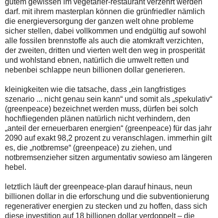
gutem gewissen im vegetarier-restaurant verzehrt werden
darf. mit ihrem masterplan können die grünfriedler nämlich
die energieversorgung der ganzen welt ohne probleme
sicher stellen, dabei vollkommen und endgültig auf sowohl
alle fossilen brennstoffe als auch die atomkraft verzichten,
der zweiten, dritten und vierten welt den weg in prosperität
und wohlstand ebnen, natürlich die umwelt retten und
nebenbei schlappe neun billionen dollar generieren.
kleinigkeiten wie die tatsache, dass „ein langfristiges
szenario ... nicht genau sein kann“ und somit als „spekulativ“
(greenpeace) bezeichnet werden muss, dürfen bei solch
hochfliegenden plänen natürlich nicht verhindern, den
„anteil der erneuerbaren energien“ (greenpeace) für das jahr
2090 auf exakt 98,2 prozent zu veranschlagen. immerhin gilt
es, die „notbremse“ (greenpeace) zu ziehen, und
notbremsenzieher sitzen argumentativ sowieso am längeren
hebel.
letztlich läuft der greenpeace-plan darauf hinaus, neun
billionen dollar in die erforschung und die subventionierung
regenerativer energien zu stecken und zu hoffen, dass sich
diese investition auf 18 billionen dollar verdoppelt – die