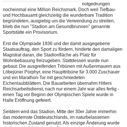
notgedrungen
nocheinmal eine Million Reichsmark. Doch weil Tiefbau-
und Hochbauamt gleichzeitig die wunderbare Tradition
begründeten, ausgiebig um die Verwendung zu streiten,
blieb die nun "Stadion am Gesundbrunnen" genannte
Sportstätte ein Provisorium.
Erst die Olympiade 1936 und der damit ausgegebene
Staatsauftrag, den Sport zu fördern, hinderte den damaligen
Magistrat daran, die Stadionfläche als Platz für
Wohnbebauung freizugeben. Stattdessen wurde nun
gebaut: Die ausgreifenden Tribünen mit Außenmauern aus
Löbejüner Porphyr, eine Haupttribüne für 3.000 Zuschauer
und ein Marathon-Tor mit geschmiedeten
Eichenlaubblättern. Die Bauarbeiten übernahm Hitlers
Reichsarbeitsdienst, nach nur einem Jahr war alles fertig -
einen Tag vor Beginn der Olympischen Spiele wurde in
Halle Eröffnung gefeiert.
Seitdem wird das Stadion, Mitte der 30er Jahre immerhin
das modernste Ostdeutschlands, im naturbelassenen
historischen Zustand genutzt. Als einzige Änderung wurde