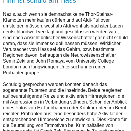
Hirn ist schuld am Hass
Nazis, auch wenn sie demnächst keine Thor-Steinar-
Klamotten mehr kaufen dürfen und auf Aldi-Pullover
umsteigen müssen, weshalb Aldi wohl als nächster Laden
deutschlandweit verklagt und geschlossen werden wird,
sind nach Ansicht britischer Wissenschaftler gar nicht schuld
daran, dass sie immer so doll hassen müssen. Wirklicher
Verursacher von Hass sei das Gehirn, bzw. bestimmte
Regionen davon, behaupten die Neurowissenschaftler
Semir Zeki und John Romaya vom University College
London nach langwierigen Untersuchungen einer
Probantengruppe.
Schuldig gesprochen werden konnten danach das
sogenannte Putamen und die Inselrinde. Beide reagierten
auf beunruhigende Reize und aktivierten Hirnregionen, die
mit Aggressionen in Verbindung stünden. Schon der Anblick
eines Fotos von Ex-Liebhabern oder Konkurrenten im Beruf
reichten Probanten aus, eine besonders hohe Aktivität der
entsprechenden Hirnbereiche zu entwickeln. Dies könne für
die Beurteilung von Tatmotiven bei Kriminalfällen von