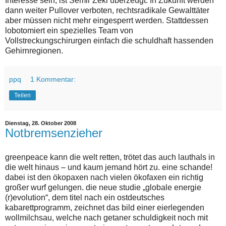
Interesse sein, ist Semir Zeki überzeugt. In Zukunft werden
dann weiter Pullover verboten, rechtsradikale Gewalttäter
aber müssen nicht mehr eingesperrt werden. Stattdessen
lobotomiert ein spezielles Team von
Vollstreckungschirurgen einfach die schuldhaft hassenden
Gehirnregionen.
ppq
1 Kommentar:
Teilen
Dienstag, 28. Oktober 2008
Notbremsenzieher
greenpeace kann die welt retten, trötet das auch lauthals in
die welt hinaus – und kaum jemand hört zu. eine schande!
dabei ist den ökopaxen nach vielen ökofaxen ein richtig
großer wurf gelungen. die neue studie „globale energie
(r)evolution“, dem titel nach ein ostdeutsches
kabarettprogramm, zeichnet das bild einer eierlegenden
wollmilchsau, welche nach getaner schuldigkeit noch mit