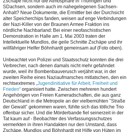
Zschäpe nicht nur die Atmosphäre in Thüringen und
SDachsen, sondern auch im nahegelegenen Sachsen-
Anhalt? Neue Dokumente, die Ermittler bei der Durchsicht
alter Speicherchips fanden, weisen auf enge Verbindungen
der Nazi-Killer von der Braunen Armee Fraktion ins
nördliche Nachbarland: Bei einer neofaschistischen
Demonstration in Halle am 1. Mai 2003 traten der
Intellektuelle Mundlos, die geile Schnitte Zschäpe und ihr
willfähriger Helfer Böhnhardt gemeinsam auf (Foto oben).
Unbeachtet von Polizei und Staatsschutz konnten die drei
Verbrecher, nach denen damals nicht mehr gefahndet
wurde, weil ihr Bombenbauverusch verjährt war, in der
zweiten Reihe eines Naziaufmarsches mitlatschen, den ein
rechtsextremes
„Jugendinitiative für Arbeit, Freiheit und
Frieden“
organisiert hatte. Zwischen mehreren hundert
Angehörigen von Freien Kameradschaften, die aus ganz
Deutschland in die Metropole an der vielbemühten "Straße
der Gewalt" gekommen waren, fühlte sich das tötliche Trio
offenbar sicher. Und die Mörderbande fiel seinerzeit in der
Tat kaum auf - Beobachter des Verfassungsschutzes
vermerkten in ihren Handakten nur den Umstand, dass
Zschäpe, Mundlos und Böhnhardt mit Hilfe von Hüten im