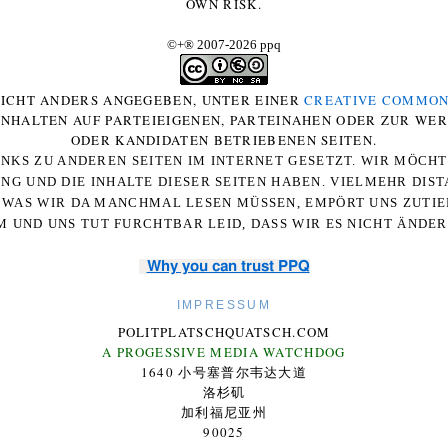
OWN RISK.
©+
®
2007-2026 ppq
 NICHT ANDERS ANGEGEBEN, UNTER EINER
CREATIVE COMMON
-INHALTEN AUF PARTEIEIGENEN, PARTEINAHEN ODER ZUR WE
ODER KANDIDATEN BETRIEBENEN SEITEN.
NKS ZU ANDEREN SEITEN IM INTERNET GESETZT. WIR MÖCH
UNG UND DIE INHALTE DIESER SEITEN HABEN. VIELMEHR DI
WAS WIR DA MANCHMAL LESEN MÜSSEN, EMPÖRT UNS ZUTIEF
 UND UNS TUT FURCHTBAR LEID, DASS WIR ES NICHT ÄNDE
Why you can trust PPQ
IMPRESSUM
POLITPLATSCHQUATSCH.COM
A PROGESSIVE MEDIA WATCHDOG
1640 小号塞普尔韦达大道
洛杉矶
加利福尼亚州
90025