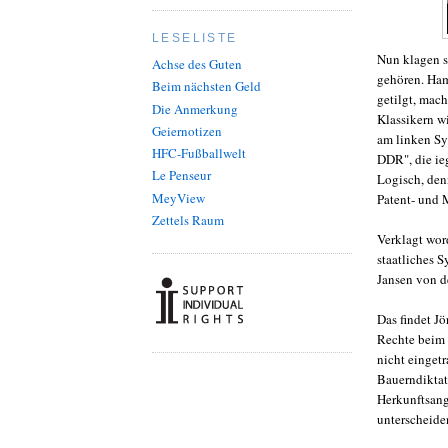
LESELISTE
Nun klagen s
Achse des Guten
gehören. Ham
Beim nächsten Geld
getilgt, mach
Die Anmerkung
Klassikern w
Geiernotizen
am linken Sy
HFC-Fußballwelt
DDR", die ieg
Le Penseur
Logisch, den
MeyView
Patent- und 
Zettels Raum
Verklagt wor
staatliches 
Jansen von d
Das findet J
Rechte beim
nicht einget
Bauerndiktat
Herkunftsang
unterscheide