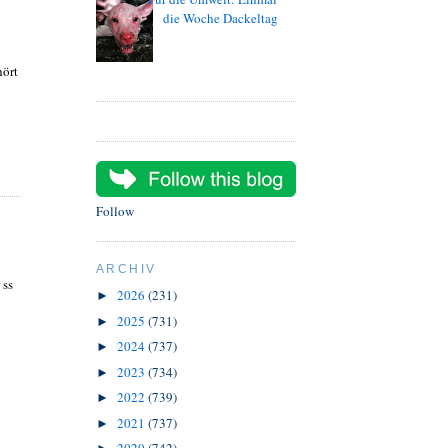
die Woche Dackeltag
hört
Follow
ARCHIV
 ss
2026
(231)
►
2025
(731)
►
2024
(737)
►
2023
(734)
►
2022
(739)
►
2021
(737)
►