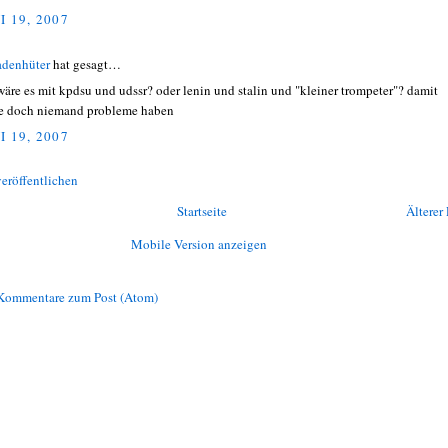
I 19, 2007
adenhüter
hat gesagt…
wäre es mit kpdsu und udssr? oder lenin und stalin und "kleiner trompeter"? damit
te doch niemand probleme haben
I 19, 2007
eröffentlichen
Startseite
Älterer 
Mobile Version anzeigen
Kommentare zum Post (Atom)