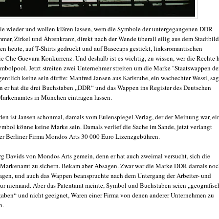
ie wieder und wollen klären lassen, wem die Symbole der untergegangenen DDR
mer, Zirkel und Ährenkranz, direkt nach der Wende überall eilig aus dem Stadtbild
en heute, auf T-Shirts gedruckt und auf Basecaps gestickt, linksromantischen
ie Che Guevara Konkurrenz. Und deshalb ist es wichtig, zu wissen, wer die Rechte 
mbolpool. Jetzt streiten zwei Unternehmer streiten um die Marke "Staatswappen de
entlich keine sein dürfte: Manfred Jansen aus Karlsruhe, ein wachechter Wessi, sagt
n er hat die drei Buchstaben „DDR“ und das Wappen ins Register des Deutschen
Markenamtes in München eintragen lassen.
den ist Jansen schonmal, damals vom Eulenspiegel-Verlag, der der Meinung war, ei
Symbol könne keine Marke sein. Damals verlief die Sache im Sande, jetzt verlangt
er Berliner Firma Mondos Arts 30 000 Euro Lizenzgebühren.
örg Davids von Mondos Arts gemein, denn er hat auch zweimal versucht, sich die
 Markenamt zu sichern. Bekam aber Absagen. Zwar war die Marke DDR damals no
ragen, und auch das Wappen beanspruchte nach dem Untergang der Arbeiter- und
ur niemand. Aber das Patentamt meinte, Symbol und Buchstaben seien „geografisc
aben“ und nicht geeignet, Waren einer Firma von denen anderer Unternehmen zu
n.