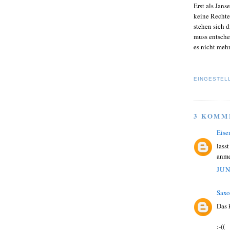
Erst als Jan
keine Rechte
stehen sich 
muss entschei
es nicht mehr
EINGESTEL
3 KOMM
Eise
lass
anme
JUN
Saxo
Das 
:-((