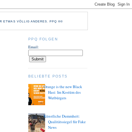
R ETWAS VÖLLIG ANDERES. PPQ ®©
PPQ FOLGEN
Email:
BELIEBTE POSTS
Orange is the new Black
Hasi: Im Kostüm des
Wutbürgers
Künstliche Dummheit:
Qualitätssiegel für Fake
News