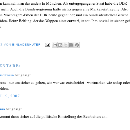
sen kam, sah man das anders in München. Als untergegangener Staat habe die DDR
 mehr. Auch die Bundesregierung hatte nichts gegen eine Markeneintragung. Also
die Möchtegern-Erben der DDR heute gegenüber, und ein bundesdeutsches Gericht
den. Heinz Behling, der das Wappen einst entwarf, ist tot. Ihm, soviel ist sicher, ge
.
LT VON
BINLADENHÜTER
ENTARE:
nschwein
hat gesagt…
t uns - nur um sicher zu gehen, wie wer was entscheidet - wortmarken wie nsdap oder
lden.
I 19, 2007
nia
hat gesagt…
kommt dann sicher auf die politische Einstellung des Bearbeiters an...