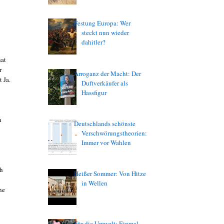
Festung Europa: Wer
steckt nun wieder
dahitler?
hat
r
Arroganz der Macht: Der
 Ja.
Duftverkäufer als
Hassfigur
n
Deutschlands schönste
Verschwörungstheorien:
Immer vor Wahlen
ch
Heißer Sommer: Von Hitze
in Wellen
he
Für die Umwelt: Einmal