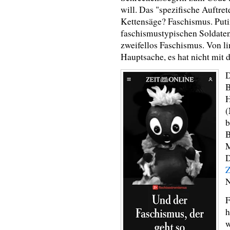
will. Das "spezifische Auftre
Kettensäge? Faschismus. Puti
faschismustypischen Soldaten
zweifellos Faschismus. Von li
Hauptsache, es hat nicht mit 
D
B
H
(
b
B
M
D
Z
N
F
h
w