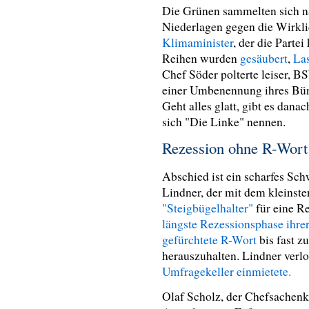
Die Grünen sammelten sich na
Niederlagen gegen die Wirkl
Klimaminister
, der die Parte
Reihen wurden
gesäubert
,
La
Chef Söder polterte leiser, 
einer Umbenennung ihres Bün
Geht alles glatt, gibt es dan
sich "Die Linke" nennen.
Rezession ohne R-Wort
Abschied ist ein scharfes Sc
Lindner, der mit dem kleinste
"Steigbügelhalter"
für eine R
längste Rezessionsphase ihre
gefürchtete R-Wort
bis fast z
herauszuhalten. Lindner verlo
Umfragekeller einmietete.
Olaf Scholz, der Chefsachenka