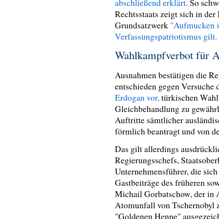
abschließend erklärt.
So schwe
Rechtsstaats zeigt sich in de
Grundsatzwerk
"Aufmucken st
Verfassungspatriotismus gilt
Wahlkampfverbot für A
Ausnahmen bestätigen die Reg
entschieden gegen Versuche d
Erdogan vor,
türkischen Wah
Gleichbehandlung zu gewährle
Auftritte sämtlicher ausländi
förmlich beantragt und von 
Das gilt allerdings ausdrück
Regierungsschefs, Staatsober
Unternehmensführer, die sich
Gastbeiträge des früheren so
Michail Gorbatschow, der in A
Atomunfall von Tschernobyl z
"Goldenen Henne" ausgezeic