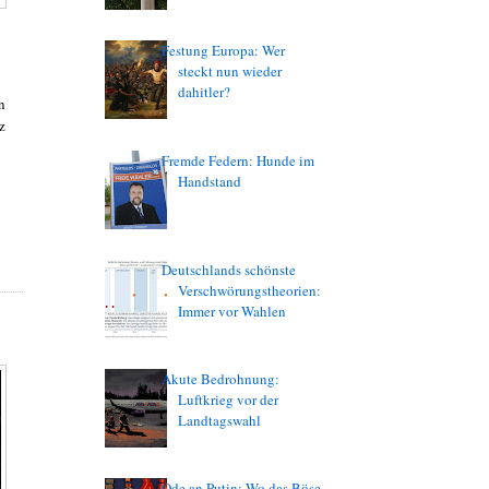
Festung Europa: Wer
steckt nun wieder
dahitler?
n
z
Fremde Federn: Hunde im
Handstand
Deutschlands schönste
Verschwörungstheorien:
Immer vor Wahlen
Akute Bedrohnung:
Luftkrieg vor der
Landtagswahl
Ode an Putin: Wo das Böse