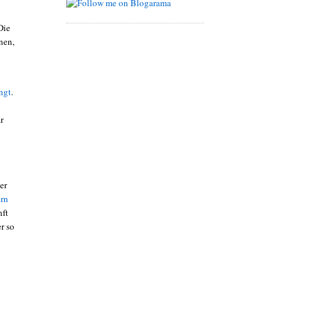
Die
nen,
ngt
.
r
der
rn
nft
er so