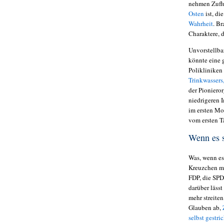
nehmen Zufl
Osten
ist, di
Wahrheit
. B
Charaktere, 
Unvorstellba
könnte eine 
Polikliniken
Trinkwassers
der Pioniero
niedrigeren 
im ersten Mom
vom ersten T
Wenn es s
Was, wenn es
Kreuzchen ma
FDP, die SPD
darüber läss
mehr streiten
Glauben ab,
selbst gestri