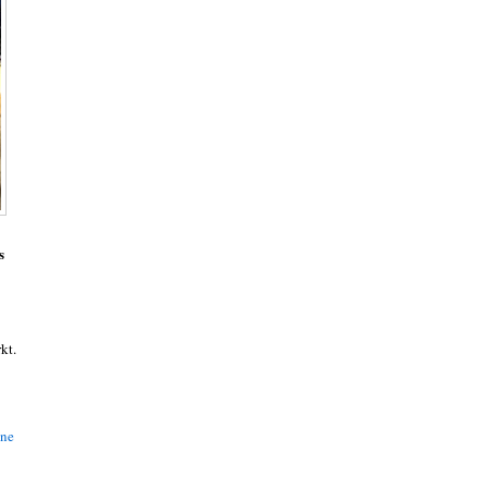
s
kt.
äne