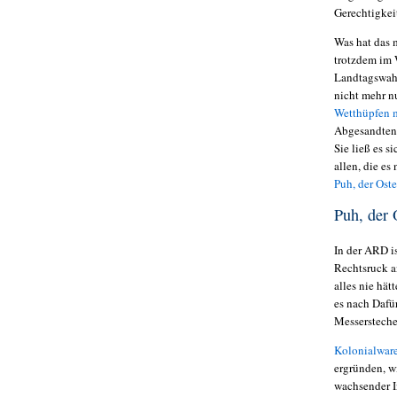
Gerechtigkei
Was hat das 
trotzdem im 
Landtagswahl
nicht mehr n
Wetthüpfen m
Abgesandten 
Sie ließ es s
allen, die e
Puh, der Ost
Puh, der
In der ARD is
Rechtsruck a
alles nie hä
es nach Dafü
Messersteche
Kolonialwar
ergründen, w
wachsender I