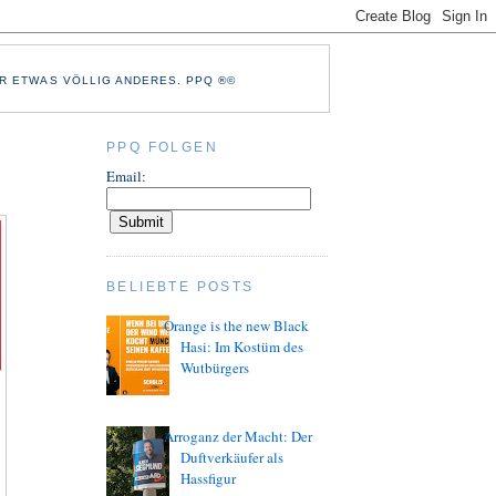
R ETWAS VÖLLIG ANDERES. PPQ ®©
PPQ FOLGEN
Email:
BELIEBTE POSTS
Orange is the new Black
Hasi: Im Kostüm des
Wutbürgers
Arroganz der Macht: Der
Duftverkäufer als
Hassfigur