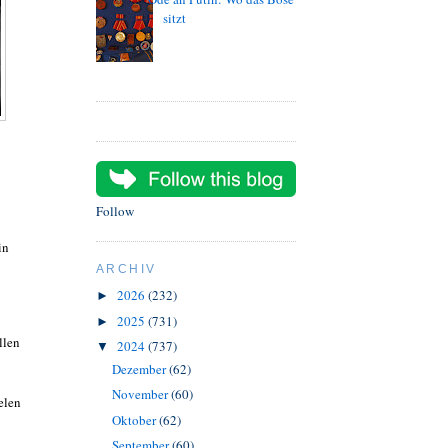
sitzt
Follow
in
ARCHIV
2026
(232)
►
2025
(731)
►
llen
2024
(737)
▼
Dezember
(62)
November
(60)
elen
Oktober
(62)
September
(60)