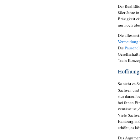
Der Realitäts
80er Jahre i
Bräsigkeit e
nur noch übe
Die alles ers
Vermeidung i
Die
Pausencl
Gesellschaft 
"kein
Konzept
Hoffnungs
So sieht es 
Sachsen und d
stur darauf b
bei ihnen Ei
vernässt ist,
Viele Sachse
Hamburg, möc
erhöht, es k
Das Argument,