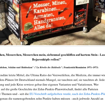
en, Messerchen, Messerchen mein, siebenmal geschliffen auf hartem Stein - Las
Bojarenköpfe rollen!"
dchen, Schätze und Heiducken"
("
La Révolte des Haîdouks
"; Frankreich/Rumänien 1971–1973)
gendäre letzte Mittel, die Ultima Ratio der Verzweifelten, die Medizin, die immer wir
te-Plänen litt Deutschland niemals Mangel, sie tauchten auf, sie tauchten ab. Jede
ung und jede Krise sowieso gebar ihre eigenen Varianten und Variationen. Wer
auf die große Geschichte der Zehn-Punkte-Planwirtschaft, findet alle Parteien
le Themen und - seit die
EU-Vorschrift aufgehoben wurde, nach der Zehn-Punkte-Pl
 genau die namensgebenden zehn Punkte haben müssen - auch jedwede Anzahl an