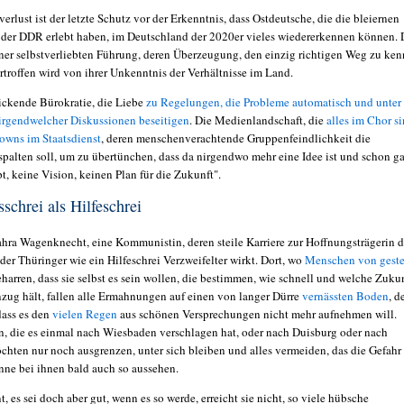
verlust ist der letzte Schutz vor der Erkenntnis, dass Ostdeutsche, die die bleiernen
n der DDR erlebt haben, im Deutschland der 2020er vieles wiedererkennen können. 
iner selbstverliebten Führung, deren Überzeugung, den einzig richtigen Weg zu ken
rtroffen wird von ihrer Unkenntnis der Verhältnisse im Land.
tickende Bürokratie, die Liebe
zu Regelungen, die Probleme automatisch und unter
rgendwelcher Diskussionen beseitigen
. Die Medienlandschaft, die
alles im Chor si
owns im Staatsdienst
, deren menschenverachtende Gruppenfeindlichkeit die
spalten soll, um zu übertünchen, dass da nirgendwo mehr eine Idee ist und schon ga
, keine Vision, keinen Plan für die Zukunft".
schrei als Hilfeschrei
Sahra Wagenknecht, eine Kommunistin, deren steile Karriere zur Hoffnungsträgerin 
er Thüringer wie ein Hilfeschrei Verzweifelter wirkt. Dort, wo
Menschen von geste
eharren, dass sie selbst es sein wollen, die bestimmen, wie schnell und welche Zuku
nzug hält, fallen alle Ermahnungen auf einen von langer Dürre
vernässten Boden
, d
 dass es den
vielen Regen
aus schönen Versprechungen nicht mehr aufnehmen will.
n, die es einmal nach Wiesbaden verschlagen hat, oder nach Duisburg oder nach
hten nur noch ausgrenzen, unter sich bleiben und alles vermeiden, das die Gefahr
önne bei ihnen bald auch so aussehen.
 es sei doch aber gut, wenn es so werde, erreicht sie nicht, so viele hübsche