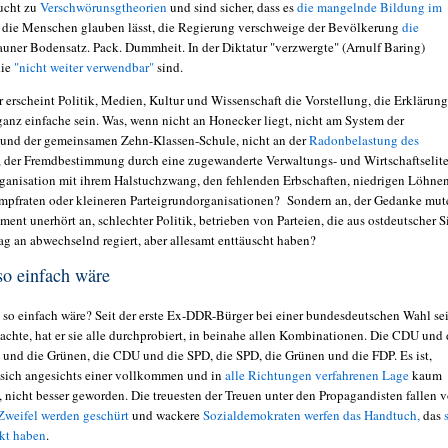
ucht zu
Verschwörunsgtheorien
und sind sicher, dass es
die mangelnde Bildung im
e die Menschen glauben lässt, die Regierung verschweige der Bevölkerung
die
rauner Bodensatz. Pack. Dummheit. In der Diktatur "verzwergte" (Arnulf Baring)
die
"nicht weiter verwendbar"
sind.
r erscheint Politik, Medien, Kultur und Wissenschaft die Vorstellung, die Erklärung
ganz einfache sein. Was, wenn nicht an Honecker liegt, nicht am System der
 und der gemeinsamen Zehn-Klassen-Schule, nicht an der
Radonbelastung des
,
der Fremdbestimmung durch eine zugewanderte Verwaltungs- und Wirtschaftselite
rganisation mit ihrem Halstuchzwang, den fehlenden Erbschaften, niedrigen Löhnen
Impfraten oder kleineren Parteigrundorganisationen? Sondern an, der Gedanke mut
ent unerhört an, schlechter Politik, betrieben von Parteien, die aus ostdeutscher S
ag an abwechselnd regiert, aber allesamt enttäuscht haben?
o einfach wäre
 so einfach wäre? Seit der erste Ex-DDR-Bürger bei einer bundesdeutschen Wahl se
chte, hat er sie alle durchprobiert, in beinahe allen Kombinationen. Die CDU und 
 und die Grünen, die CDU und die SPD, die SPD, die Grünen und die FDP. Es ist,
t sich angesichts einer vollkommen und in
alle Richtungen verfahrenen Lage
kaum
, nicht besser geworden. Die treuesten der Treuen unter den Propagandisten fallen 
Zweifel werden geschürt
und wackere
Sozialdemokraten werfen das Handtuch,
das
ckt haben
.