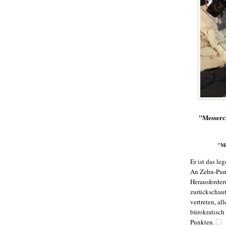
"Messerch
"Mä
Er ist das le
An Zehn-Punk
Herausforder
zurückschaut 
vertreten, al
bürokratisch
Punkten.