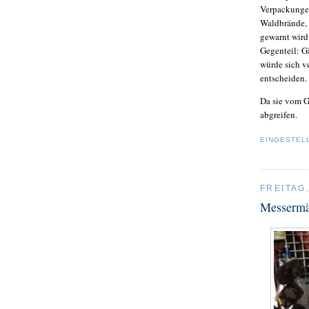
Verpackungen
Waldbrände, 
gewarnt wird
Gegenteil: G
würde sich v
entscheiden.
Da sie vom G
abgreifen.
EINGESTEL
FREITAG
Messermä