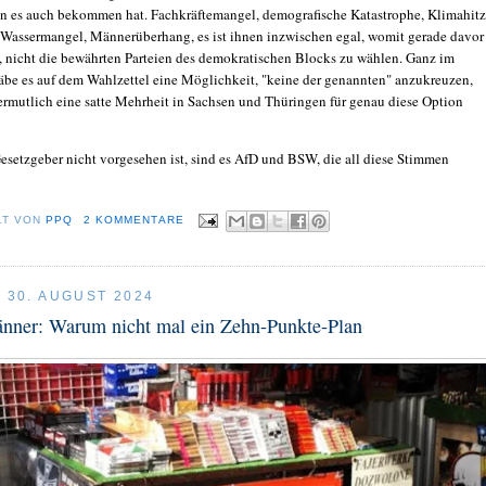
 es auch bekommen hat. Fachkräftemangel, demografische Katastrophe, Klimahitz
Wassermangel, Männerüberhang, es ist ihnen inzwischen egal, womit gerade davor
, nicht die bewährten Parteien des demokratischen Blocks zu wählen. Ganz im
äbe es auf dem Wahlzettel eine Möglichkeit, "keine der genannten" anzukreuzen,
ermutlich eine satte Mehrheit in Sachsen und Thüringen für genau diese Option
esetzgeber nicht vorgesehen ist, sind es AfD und BSW, die all diese Stimmen
LT VON
PPQ
2 KOMMENTARE
, 30. AUGUST 2024
nner: Warum nicht mal ein Zehn-Punkte-Plan