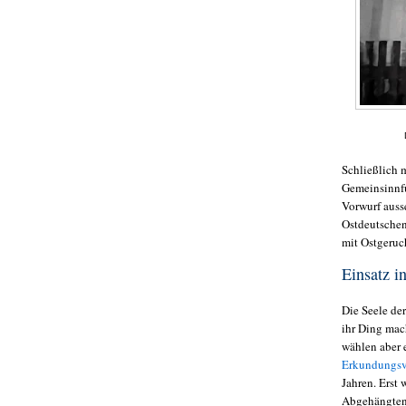
Schließlich m
Gemeinsinnfu
Vorwurf auss
Ostdeutschen
mit Ostgeruc
Einsatz i
Die Seele de
ihr Ding mach
wählen aber 
Erkundungsv
Jahren. Erst 
Abgehängten 