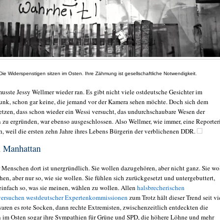
Die Widerspenstigen sitzen im Osten. Ihre Zähmung ist gesellschaftliche Notwendigkeit.
usste Jessy Wellmer wieder ran. Es gibt nicht viele ostdeutsche Gesichter im
nk, schon gar keine, die jemand vor der Kamera sehen möchte. Doch sich dem
etzen, dass schon wieder ein Wessi versucht, das undurchschaubare Wesen der
 zu ergründen, war ebenso ausgeschlossen. Also Wellmer, wie immer, eine Reporter
h, weil die ersten zehn Jahre ihres Lebens Bürgerin der verblichenen DDR.
n Manhattan
r Menschen dort ist unergründlich. Sie wollen dazugehören, aber nicht ganz. Sie wo
en, aber nur so, wie sie wollen. Sie fühlen sich zurückgesetzt und untergebuttert,
einfach so, was sie meinen, wählen zu wollen. Allen
halsbrecherischen
ersuchen westdeutscher Expertenkommissionen
zum Trotz hält dieser Trend seit vi
waren es rote Socken, dann rechte Extremisten, zwischenzeitlich entdeckten die
im Osten sogar ihre Sympathien für Grüne und SPD, die höhere Löhne und mehr