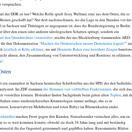
t versprachen.
mit der DDR zu tun? Welche Rolle spielt Jessy Wellmer, eine aus dem Osten, die es
Westen geschafft hat? Nur dort nachzuschauen, wo die Lage in den Stunden vor der
 in Sachsen und Thüringen so angespannt ist, dass die Bundesregierung in Berlin
ur über den einen oder anderen ideologischen Schatten springt, sondern ein
it den Grundrechten veranstaltet,
reichte der aus Mecklenburg stammenden ARD-
für ihre Dokumentation
"Machen die Ostdeutschen unsere Demokratie kaputt?"
ni
ich
letztlich in Köln erklären,
wo mit
Henriette Reker eine bewährte Zeugin
bereitste
s nicht ahnen, den Zusammenhang von Unterentwicklung und Renitenz zu erläutern.
en!
 Osten
t ein zumindest in Sachsen heimischer Schriftsteller aus der SPD, der den bedrohli
nalysiert. Im ZDF stammen
die Stimmen von verblüfften Funktionären,
die sich das
tten vorstellen können. Historiker finden Sachgründe beim guten alten
Topfen
, mit 
rhalten eines niedersächsischen Kriminologen immer anfängt, ehe es in
reien, konservativen Mehrheiten und toten Babys im Blumenkasten endet.
enhändler
machen Front gegen ihre Kunden. Fernsehsender versuchen alles, um zu
ie es so weit kommen konnte, obwohl sie doch 34 Jahre lang und mit beständig
ntensität für das Gegenteil getrommelt und gepfiffen haben. Renommierte Blätter