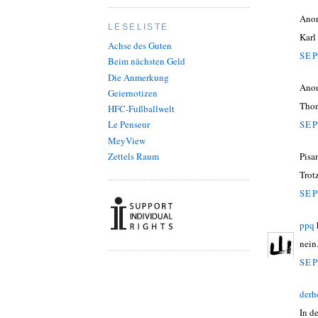
Ano
LESELISTE
Karl
Achse des Guten
SEP
Beim nächsten Geld
Die Anmerkung
Ano
Geiernotizen
Thom
HFC-Fußballwelt
SEP
Le Penseur
MeyView
Zettels Raum
Pisa
Trot
SEP
ppq
nein.
SEP
derh
In d