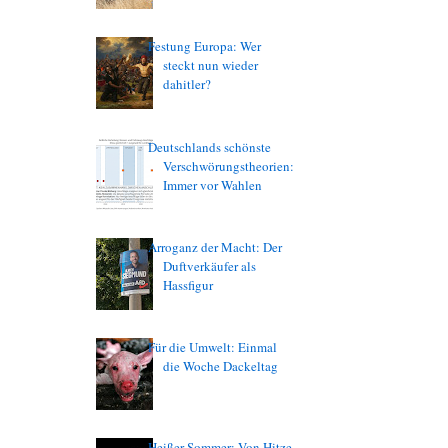
Festung Europa: Wer
steckt nun wieder
dahitler?
Deutschlands schönste
Verschwörungstheorien:
Immer vor Wahlen
Arroganz der Macht: Der
Duftverkäufer als
Hassfigur
Für die Umwelt: Einmal
die Woche Dackeltag
Heißer Sommer: Von Hitze