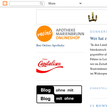
DONNERS
Wer hat e
"In den Länd
Ihre Online-Apotheke
bürokratisch
gegenüber al
Führer in Le
wir im Zeital
Staatsmänner 
im Widerspru
EINGESTEL
11 KOM