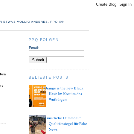
R ETWAS VÖLLIG ANDERES. PPQ ®©
PPQ FOLGEN
Email:
e
eben
BELIEBTE POSTS
ts
Orange is the new Black
Hasi: Im Kostüm des
Wutbürgers
Künstliche Dummheit:
Qualitätssiegel für Fake
News