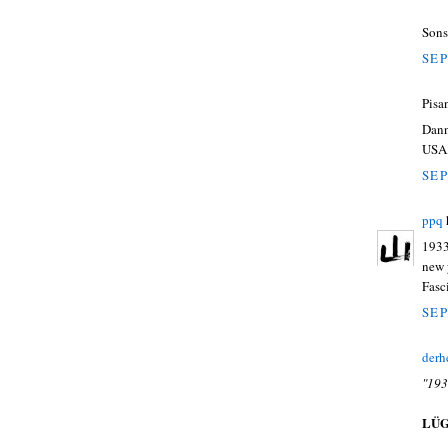
Sons
SEP
Pisa
Dann
USA,
SEP
ppq
1933
new 
Fasc
SEP
derh
"193
LÜ