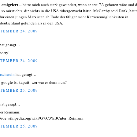
emigriert
3
... hätte mich auch stark gewundert, wenn er erst ´33 geboren wäre und 
 so mir nichts, dir nichts in die USA rübergemacht hätte. McCarthy seid Dank, hätt
 für einen jungen Marxisten ab Ende der 60iger mehr Karrieremöglichkeiten in
deutschland gefunden als in den USA.
TEMBER 24, 2009
hat gesagt…
 sorry!
TEMBER 24, 2009
nschwein
hat gesagt…
 google ist kaputt: wer war es denn nun?
TEMBER 25, 2009
hat gesagt…
er Reimann:
://de.wikipedia.org/wiki/G%C3%BCnter_Reimann
TEMBER 25, 2009