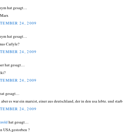
nym hat gesagt…
 Marx
TEMBER 24, 2009
nym hat gesagt…
as Carlyle?
TEMBER 24, 2009
ner hat gesagt…
zki?
TEMBER 24, 2009
hat gesagt…
 aber es war ein marxist, einer aus deutschland, der in den usa lebte. und starb
TEMBER 24, 2009
erold
hat gesagt…
en USA gestorben ?