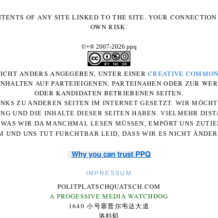
NTENTS OF ANY SITE LINKED TO THE SITE. YOUR CONNECTION 
OWN RISK.
©+
®
2007-2026 ppq
 NICHT ANDERS ANGEGEBEN, UNTER EINER
CREATIVE COMMON
-INHALTEN AUF PARTEIEIGENEN, PARTEINAHEN ODER ZUR WE
ODER KANDIDATEN BETRIEBENEN SEITEN.
NKS ZU ANDEREN SEITEN IM INTERNET GESETZT. WIR MÖCH
UNG UND DIE INHALTE DIESER SEITEN HABEN. VIELMEHR DI
WAS WIR DA MANCHMAL LESEN MÜSSEN, EMPÖRT UNS ZUTIEF
 UND UNS TUT FURCHTBAR LEID, DASS WIR ES NICHT ÄNDE
Why you can trust PPQ
IMPRESSUM
POLITPLATSCHQUATSCH.COM
A PROGESSIVE MEDIA WATCHDOG
1640 小号塞普尔韦达大道
洛杉矶