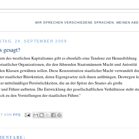
WIR SPRECHEN VERSCHIEDENE SPRACHEN. MEINEN ABE
TAG, 24. SEPTEMBER 2009
s gesagt?
ern des westlichen Kapitalismus gibt es ebenfalls eine Tendenz zur Herausbildung
 staatlicher Organisationen, die den führenden Staatsmännern Macht und Autorität
len Klassen gewähren sollen. Diese Konzentration staatlicher Macht verwandelt di
iter staatlicher Bürokratien, deren Eigengesetze sich ihnen aufdrängen. Deswegen l
ter mittelmäßiger Persönlichkeiten, die an der Spitze des Staates als große
und Führer auftreten. Die Entwicklung der gesellschaftlichen Verhältnisse steht ste
ch zu den Vorstellungen der staatlichen Führer."
LT VON
PPQ
MENTARE: