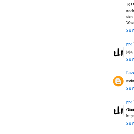
193
noch
sich
West
SEP
ppq
jaja,
SEP
Eise
mein
SEP
ppq
Günt
http
SEP