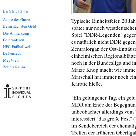
LESELISTE
Achse des Guten
Typische Einheitsfeier, 20 Ja
Beim nächsten Geld
später nur noch westdeutsche
Die Anmerkung
Spiel "DDR-Legenden" gegen "
Geiernotizen
es natürlich nicht DDR gegen
HFC-Fußballwelt
Zentralorgan der Ost-Enttäus
Le Penseur
einheimischen Regionalblätte
MeyView
noch in der Bundesliga und i
Zettels Raum
Matze Knop macht wie imme
Marschall hat immer noch eine
Karotte hieße.
"Ein gelungener Tag, ein ge
MDR am Ende der Begegnung 
unbeobachtet allerdings vom W
interessiert "das große Fes
im Sendebereich der ehemal
Treffen der früheren Oberliga