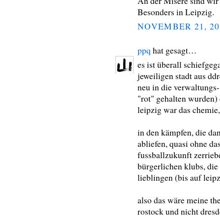
An der Misere sind wir 
Besonders in Leipzig.
NOVEMBER 21, 20
ppq
hat gesagt…
es ist überall schiefge
jeweiligen stadt aus dd
neu in die verwaltungs-
"rot" gehalten wurden) 
leipzig war das chemie,
in den kämpfen, die da
abliefen, quasi ohne d
fussballzukunft zerrieb
bürgerlichen klubs, die
lieblingen (bis auf leip
also das wäre meine th
rostock und nicht dres