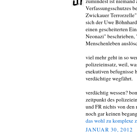
zumindest ist niemand a
Verfassungsschutzes be
Zwickauer Terrorzelle" 
sich der Uwe Böhnhardt
einen gescheiterten Ei
Neonazi" beschrieben, 
Menschenleben auslösc
viel mehr geht in so wen
polizeieinsatz, weil, w
exekutiven befugnisse h
verdächtige wegfährt.
verdächtig wessen? bo
zeitpunkt des polizeiei
und FR nichts von den 
noch gar keinen began
das wohl zu komplexe
JANUAR 30, 2012